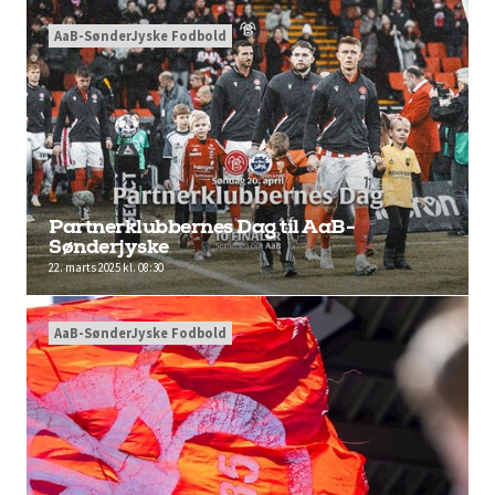
AaB-SønderJyske Fodbold
Partnerklubbernes Dag til AaB-
Sønderjyske
22. marts 2025 kl. 08:30
AaB-SønderJyske Fodbold