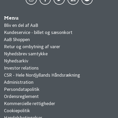
Menu
AaB nyheder
Bliv en del af AaB
Kundeservice - billet og sæsonkort
AaB Shoppen
Retur og ombytning af varer
Nyhedsbrev samtykke
Nyhedsarkiv
Investor relations
CSR - Hele Nordjyllands Håndsrækning
Administration
Persondatapolitik
Ordensreglement
Kommercielle rettigheder
Cookiepolitik
Handelsbetingelser