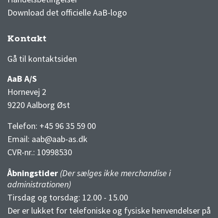
Download det officielle AaB-logo
Kontakt
3F Superliga stilling og kampe
1 division stilling og kampe
Gå til kontaktsiden
AaB A/S
Hornevej 2
9220 Aalborg Øst
Telefon: +45 96 35 59 00
Email:
aab@aab-as.dk
CVR-nr.:
10998530
Åbningstider
(Der sælges ikke merchandise i
administrationen)
Tirsdag og torsdag: 12.00 - 15.00
Der er lukket for telefoniske og fysiske henvendelser på