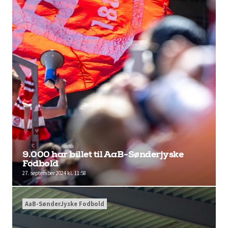
9.000 har billet til AaB-Sønderjyske
Fodbold
27. september 2024 kl. 11:58
AaB-SønderJyske Fodbold