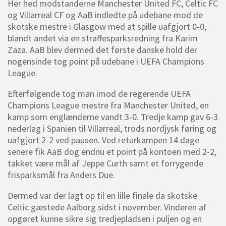
Her hed modstanderne Manchester United FC, Celtic FC
og Villarreal CF og AaB indledte på udebane mod de
skotske mestre i Glasgow med at spille uafgjort 0-0,
blandt andet via en straffesparksredning fra Karim
Zaza. AaB blev dermed det første danske hold der
nogensinde tog point på udebane i UEFA Champions
League.
Efterfølgende tog man imod de regerende UEFA
Champions League mestre fra Manchester United, en
kamp som englænderne vandt 3-0. Tredje kamp gav 6-3
nederlag i Spanien til Villarreal, trods nordjysk føring og
uafgjort 2-2 ved pausen. Ved returkampen 14 dage
senere fik AaB dog endnu et point på kontoen med 2-2,
takket være mål af Jeppe Curth samt et forrygende
frisparksmål fra Anders Due.
Dermed var der lagt op til en lille finale da skotske
Celtic gæstede Aalborg sidst i november. Vinderen af
opgøret kunne sikre sig tredjepladsen i puljen og en