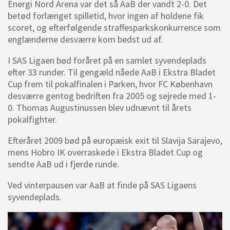
Energi Nord Arena var det så AaB der vandt 2-0. Det
betød forlænget spilletid, hvor ingen af holdene fik
scoret, og efterfølgende straffesparkskonkurrence som
englænderne desværre kom bedst ud af.
I SAS Ligaen bød foråret på en samlet syvendeplads
efter 33 runder. Til gengæld nåede AaB i Ekstra Bladet
Cup frem til pokalfinalen i Parken, hvor FC København
desværre gentog bedriften fra 2005 og sejrede med 1-
0. Thomas Augustinussen blev udnævnt til årets
pokalfighter.
Efteråret 2009 bød på europæisk exit til Slavija Sarajevo,
mens Hobro IK overraskede i Ekstra Bladet Cup og
sendte AaB ud i fjerde runde.
Ved vinterpausen var AaB at finde på SAS Ligaens
syvendeplads.