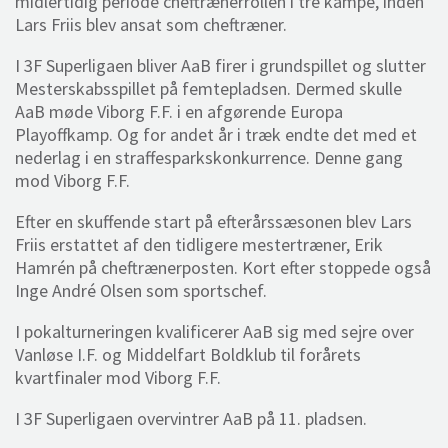
midlertidig periode cheftrænerrollen i tre kampe, inden
Lars Friis blev ansat som cheftræner.
I 3F Superligaen bliver AaB firer i grundspillet og slutter
Mesterskabsspillet på femtepladsen. Dermed skulle
AaB møde Viborg F.F. i en afgørende Europa
Playoffkamp. Og for andet år i træk endte det med et
nederlag i en straffesparkskonkurrence. Denne gang
mod Viborg F.F.
Efter en skuffende start på efterårssæsonen blev Lars
Friis erstattet af den tidligere mestertræner, Erik
Hamrén på cheftrænerposten. Kort efter stoppede også
Inge André Olsen som sportschef.
I pokalturneringen kvalificerer AaB sig med sejre over
Vanløse I.F. og Middelfart Boldklub til forårets
kvartfinaler mod Viborg F.F.
I 3F Superligaen overvintrer AaB på 11. pladsen.