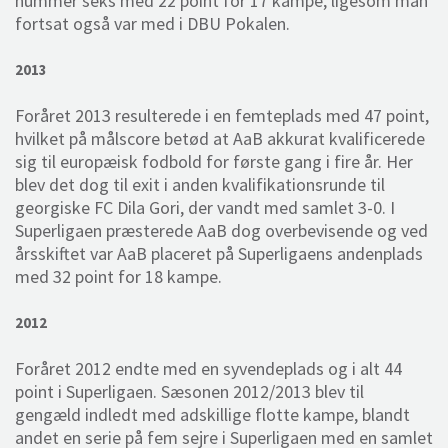
nummer seks med 22 point for 17 kampe, ligesom man
fortsat også var med i DBU Pokalen.
2013
Foråret 2013 resulterede i en femteplads med 47 point,
hvilket på målscore betød at AaB akkurat kvalificerede
sig til europæisk fodbold for første gang i fire år. Her
blev det dog til exit i anden kvalifikationsrunde til
georgiske FC Dila Gori, der vandt med samlet 3-0. I
Superligaen præsterede AaB dog overbevisende og ved
årsskiftet var AaB placeret på Superligaens andenplads
med 32 point for 18 kampe.
2012
Foråret 2012 endte med en syvendeplads og i alt 44
point i Superligaen. Sæsonen 2012/2013 blev til
gengæld indledt med adskillige flotte kampe, blandt
andet en serie på fem sejre i Superligaen med en samlet