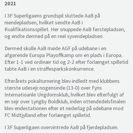
2021
I 3F Superligaens grundspil sluttede AaB på
niendepladsen, hvilket sendte AaB i
Kvalifikationsspillet. Her snuppede AaB førstepladsen,
og endte dermed på en reel syvendepladsen.
Dermed skulle AaB møde AGF på udebane i en
afgørende Europa Playoffkamp om en plads i Europa.
Efter 1-1 ved ordinær tid og 2-2 efter forlænget spilletid
tabte AaB i en straffesparkskonkurrence.
Efterårets pokalturnering blev indledt med klubbens
største udesejr nogensinde (13-0) over Fyns
Internatioanle Ungdomsklub, hvilket blev efterfulgt af
en sejr over Lyngby Boldklub, inden ottendedelsfinalen
blev endestationen efter et nederlag på udebane mod
FC Midtjylland efter forlænget spilletid.
I 3F Superligaen overvintrede AaB på fjerdepladsen.