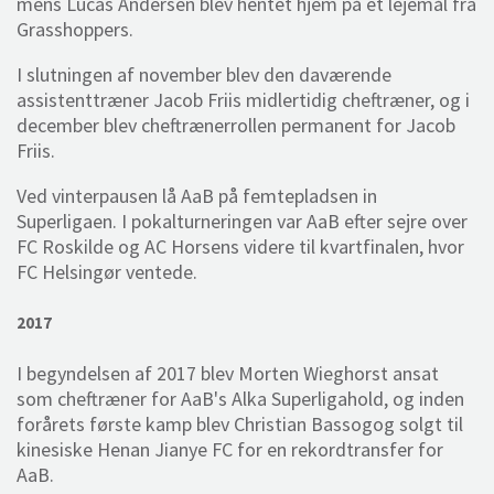
mens Lucas Andersen blev hentet hjem på et lejemål fra
Grasshoppers.
I slutningen af november blev den daværende
assistenttræner Jacob Friis midlertidig cheftræner, og i
december blev cheftrænerrollen permanent for Jacob
Friis.
Ved vinterpausen lå AaB på femtepladsen in
Superligaen. I pokalturneringen var AaB efter sejre over
FC Roskilde og AC Horsens videre til kvartfinalen, hvor
FC Helsingør ventede.
2017
I begyndelsen af 2017 blev Morten Wieghorst ansat
som cheftræner for AaB's Alka Superligahold, og inden
forårets første kamp blev Christian Bassogog solgt til
kinesiske Henan Jianye FC for en rekordtransfer for
AaB.