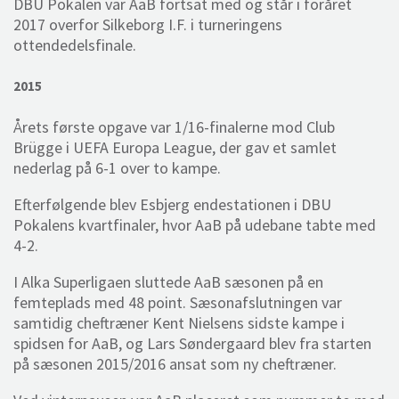
DBU Pokalen var AaB fortsat med og står i foråret
2017 overfor Silkeborg I.F. i turneringens
ottendedelsfinale.
2015
Årets første opgave var 1/16-finalerne mod Club
Brügge i UEFA Europa League, der gav et samlet
nederlag på 6-1 over to kampe.
Efterfølgende blev Esbjerg endestationen i DBU
Pokalens kvartfinaler, hvor AaB på udebane tabte med
4-2.
I Alka Superligaen sluttede AaB sæsonen på en
femteplads med 48 point. Sæsonafslutningen var
samtidig cheftræner Kent Nielsens sidste kampe i
spidsen for AaB, og Lars Søndergaard blev fra starten
på sæsonen 2015/2016 ansat som ny cheftræner.