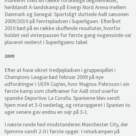
markeret med en række forskellige begivenheder,
heriblandt A-landskamp på Energi Nord Arena mellem
Danmark og Senegal. Sportsligt sluttede AaB sæsonen
2009/2010 på femtepladsen i Superligaen. Efteråret
2010 bød på en række skuffende resultater, hvorfor
holdet ved vinterpausen for første gang nogensinde var
placeret nederst i Superligaens tabel.
2009
Efter at have sikret tredjepladsen i gruppespillet i
Champions League bød februar 2009 på nye
udfordringer i UEFA Cup'en, hvor Magnus Pehrsson i sin
første kamp som cheftræner for AaB stod overfor
spanske Deportivo La Coruña. Spanierne blev sendt
hjem med et 3-0 nederlag, og returopgøret i Spanien to
uger senere gav endnu en sejr på 3-1.
I næste runde hed modstanderen Manchester City, der
hjemme vandt 2-0 i første opgør. I returkampen på