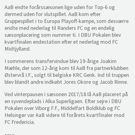
AaB endte forårssæsonen lige uden for Top-6 og
dermed uden for slutspillet. AaB kom efter
Gruppespillet i to Europa Playoff-kampe, som desværre
endte med nederlag til Randers FC og en endelig
sæsonplacering som nummer ti. I DBU Pokalen blev
kvartfinalen endestation efter et nederlag mod FC
Midtjylland.
I sommerens transfervindue blev 19-årige Joakim
Mæhle, der som 12-årig kom til AaB fra partnerklubben
Østervrå I.F., solgt til belgiske KRC Genk. Ind til truppen
blev blandt andre indkøbt Jores Okore og Jacob Rinne.
Ved vinterpausen i sæsonen 2017/18 lå AaB placeret på
en syvendeplads i Alka Superligaen. Efter sejre i DBU
Pokalen over Viborg F.F., Middelfart Boldklub og FC
Helsingør var AaB videre til forårets kvartfinaler mod
FC Fredericia.