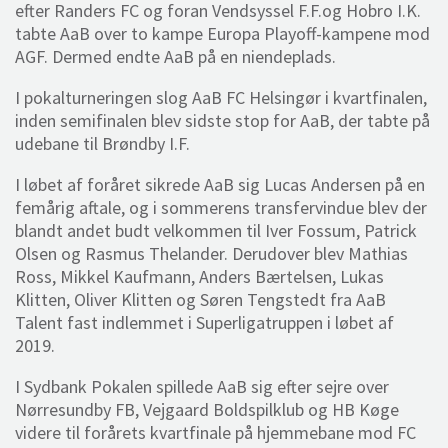
efter Randers FC og foran Vendsyssel F.F.og Hobro I.K.
tabte AaB over to kampe Europa Playoff-kampene mod
AGF. Dermed endte AaB på en niendeplads.
I pokalturneringen slog AaB FC Helsingør i kvartfinalen,
inden semifinalen blev sidste stop for AaB, der tabte på
udebane til Brøndby I.F.
I løbet af foråret sikrede AaB sig Lucas Andersen på en
femårig aftale, og i sommerens transfervindue blev der
blandt andet budt velkommen til Iver Fossum, Patrick
Olsen og Rasmus Thelander. Derudover blev Mathias
Ross, Mikkel Kaufmann, Anders Bærtelsen, Lukas
Klitten, Oliver Klitten og Søren Tengstedt fra AaB
Talent fast indlemmet i Superligatruppen i løbet af
2019.
I Sydbank Pokalen spillede AaB sig efter sejre over
Nørresundby FB, Vejgaard Boldspilklub og HB Køge
videre til forårets kvartfinale på hjemmebane mod FC