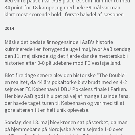
Ved vinterpausen var AaB placeret som nummer to med
34 point for 18 kampe, og med hele 39 mål var man
klart mest scorende hold i første halvdel af sæsonen.
2014
Måske det bedste år nogensinde i AaB's historie
kulminerede i en forrygende uge i maj, hvor AaB søndag
den 11. maj sikrede sig det fjerde danske mesterskab i
historien efter 0-0 på udebane mod FC Vestsjælland.
Blot fire dage senere blev den historiske "The Double"
en realitet, da 44 års pokaltørke blev brudt med en 4-2
sejr over FC København i DBU Pokalens finale i Parken.
Her blev AaB godt hjulpet på vej af mange tusinde fans,
der havde taget turen til København og var med til at
gøre aftenen til en helt unik oplevelse.
Søndag den 18. maj blev kronen sat på værket, da man
på hjemmebane på Nordjyske Arena sejrede 1-0 over