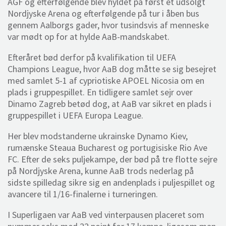
AGF og efterfølgende blev hyldet på først et udsolgt
Nordjyske Arena og efterfølgende på tur i åben bus
gennem Aalborgs gader, hvor tusindsvis af menneske
var mødt op for at hylde AaB-mandskabet.
Efteråret bød derfor på kvalifikation til UEFA
Champions League, hvor AaB dog måtte se sig besejret
med samlet 5-1 af cypriotiske APOEL Nicosia om en
plads i gruppespillet. En tidligere samlet sejr over
Dinamo Zagreb betød dog, at AaB var sikret en plads i
gruppespillet i UEFA Europa League.
Her blev modstanderne ukrainske Dynamo Kiev,
rumænske Steaua Bucharest og portugisiske Rio Ave
FC. Efter de seks puljekampe, der bød på tre flotte sejre
på Nordjyske Arena, kunne AaB trods nederlag på
sidste spilledag sikre sig en andenplads i puljespillet og
avancere til 1/16-finalerne i turneringen.
I Superligaen var AaB ved vinterpausen placeret som