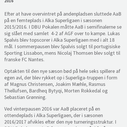
2016
Efter at have overvintret på andenpladsen sluttede AaB
på en femteplads i Alka Superligaen i sæsonen
2015/2016. I DBU Pokalen måtte AaB i semifinalerne se
sig slået med samlet 4-2 af AGF over to kampe. Lukas
Spalvis blev topscorer i Alka Superligaen med i alt 18
mål. I sommerpausen blev Spalvis solgt til portugisiske
Sporting Lissabon, mens Nicolaj Thomsen blev solgt til
franske FC Nantes.
Optakten til den nye sæson bød på hele seks spillere af
egen avl, der blev rykket op i Superliga-truppen i form
af Magnus Christensen, Joakim Mæhle, Rasmus
Thellufsen, Bardheq Bytyqi, Morten Rokkedal og
Sebastian Grønning.
Ved vinterpausen 2016 var AaB placeret på en
ottendeplads i Alka Superligaen, der i sæsonen
2016/2017 afvikles efter den nye turneringsstruktur. I