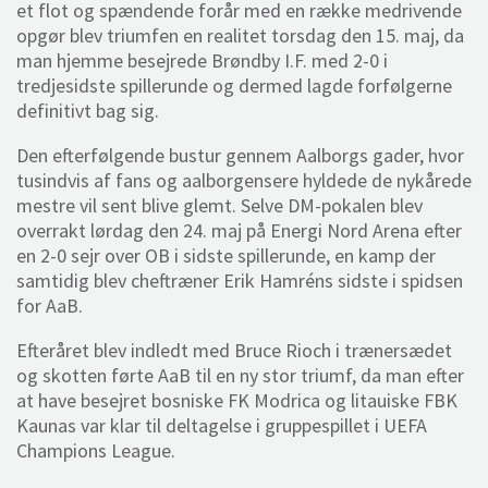
et flot og spændende forår med en række medrivende
opgør blev triumfen en realitet torsdag den 15. maj, da
man hjemme besejrede Brøndby I.F. med 2-0 i
tredjesidste spillerunde og dermed lagde forfølgerne
definitivt bag sig.
Den efterfølgende bustur gennem Aalborgs gader, hvor
tusindvis af fans og aalborgensere hyldede de nykårede
mestre vil sent blive glemt. Selve DM-pokalen blev
overrakt lørdag den 24. maj på Energi Nord Arena efter
en 2-0 sejr over OB i sidste spillerunde, en kamp der
samtidig blev cheftræner Erik Hamréns sidste i spidsen
for AaB.
Efteråret blev indledt med Bruce Rioch i trænersædet
og skotten førte AaB til en ny stor triumf, da man efter
at have besejret bosniske FK Modrica og litauiske FBK
Kaunas var klar til deltagelse i gruppespillet i UEFA
Champions League.