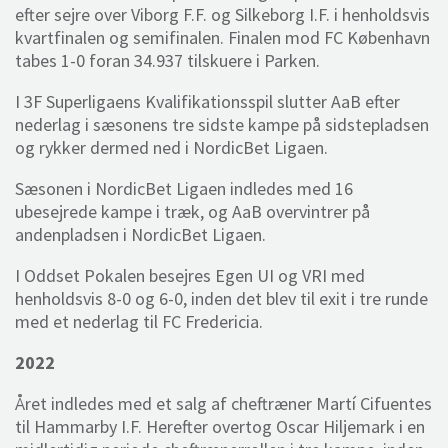
efter sejre over Viborg F.F. og Silkeborg I.F. i henholdsvis
kvartfinalen og semifinalen. Finalen mod FC København
tabes 1-0 foran 34.937 tilskuere i Parken.
I 3F Superligaens Kvalifikationsspil slutter AaB efter
nederlag i sæsonens tre sidste kampe på sidstepladsen
og rykker dermed ned i NordicBet Ligaen.
Sæsonen i NordicBet Ligaen indledes med 16
ubesejrede kampe i træk, og AaB overvintrer på
andenpladsen i NordicBet Ligaen.
I Oddset Pokalen besejres Egen UI og VRI med
henholdsvis 8-0 og 6-0, inden det blev til exit i tre runde
med et nederlag til FC Fredericia.
2022
Året indledes med et salg af cheftræner Martí Cifuentes
til Hammarby I.F. Herefter overtog Oscar Hiljemark i en