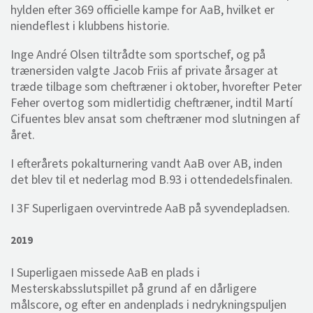
hylden efter 369 officielle kampe for AaB, hvilket er
niendeflest i klubbens historie.
Inge André Olsen tiltrådte som sportschef, og på
trænersiden valgte Jacob Friis af private årsager at
træde tilbage som cheftræner i oktober, hvorefter Peter
Feher overtog som midlertidig cheftræner, indtil Martí
Cifuentes blev ansat som cheftræner mod slutningen af
året.
I efterårets pokalturnering vandt AaB over AB, inden
det blev til et nederlag mod B.93 i ottendedelsfinalen.
I 3F Superligaen overvintrede AaB på syvendepladsen.
2019
I Superligaen missede AaB en plads i
Mesterskabsslutspillet på grund af en dårligere
målscore, og efter en andenplads i nedrykningspuljen