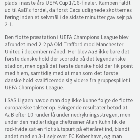
plads i næste års UEFA Cup 1/16-finaler. Kampen faldt
ud til AaB's fordel, da først Caca udlignede skotternes
føring inden et selvmål i de sidste minutter gav sejr på
2-1.
Den flotte præstation i UEFA Champions League blev
afrundet med 2-2 på Old Trafford mod Manchester
United i december måned. Her blev AaB ikke bare det
første danske hold der scorede på det legendariske
stadion, men også det første danske hold der fik point
med hjem, samtidig med at man som det første
danske hold kvalificerede sig videre fra gruppespillet i
UEFA Champions League.
I SAS Ligaen havde man dog ikke kunne følge de flotte
europæiske takter op. Svingende resultater betød at
AaB efter 10 runder lå under nedrykningsstregen, men
under den midlertidige cheftræner Allan Kuhn fik de
rød-hvide sat en flot slutspurt på efteråret ind, blandt
andet med en 3-1 sejr over FC København, og man