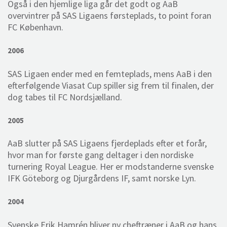
Også i den hjemlige liga går det godt og AaB
overvintrer på SAS Ligaens førsteplads, to point foran
FC København.
2006
SAS Ligaen ender med en femteplads, mens AaB i den
efterfølgende Viasat Cup spiller sig frem til finalen, der
dog tabes til FC Nordsjælland.
2005
AaB slutter på SAS Ligaens fjerdeplads efter et forår,
hvor man for første gang deltager i den nordiske
turnering Royal League. Her er modstanderne svenske
IFK Göteborg og Djurgårdens IF, samt norske Lyn.
2004
Svenske Erik Hamrén bliver ny cheftræner i AaB og hans