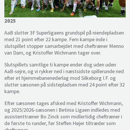
2025
AaB slutter 3F Superligaens grundspil på niendepladsen
med 21 point efter 22 kampe. Fem kampe inde i
slutspillet stopper samarbejdet med cheftræner Menno
van Dam, og Kristoffer Wichmann tager over.
Slutspillets samtlige ti kampe ender dog uden uden
AaB-sejre, og vi rykker ned i næstsidste spillerunde ned
efter et hjemmebanenederlag mod Silkeborg I.F. og
slutter sæsonen på sidstepladsen med 24 point efter 32
kampe.
Efter sæsonen tages afsked med Kristoffer Wichmann,
og 2025/2026-sæsonen i Betinia Ligaen indledes med
assistenttræner Bo Zinck som midlertidig cheftræner i
de første to runder, før Steffen Højer tiltræder som
cheftræner.