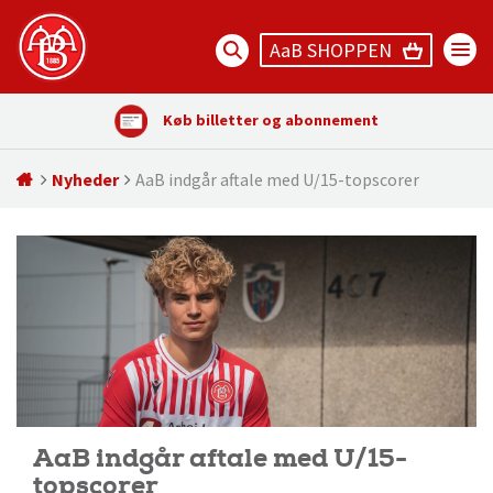
AaB SHOPPEN
Køb billetter og abonnement
Nyheder
AaB indgår aftale med U/15-topscorer
AaB indgår aftale med U/15-
topscorer