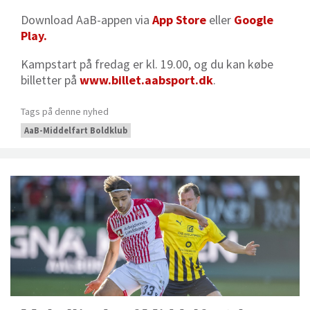
Download AaB-appen via
App Store
eller
Google
Play.
Kampstart på fredag er kl. 19.00, og du kan købe
billetter på
www.billet.aabsport.dk
.
Tags på denne nyhed
AaB-Middelfart Boldklub