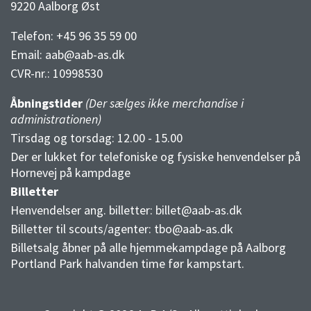
9220 Aalborg Øst
Telefon: +45 96 35 59 00
Email:
aab@aab-as.dk
CVR-nr.:
10998530
Åbningstider
(Der sælges ikke merchandise i
administrationen)
Tirsdag og torsdag: 12.00 - 15.00
Der er lukket for telefoniske og fysiske henvendelser på
Hornevej på kampdage
Billetter
Henvendelser ang. billetter:
billet@aab-as.dk
Billetter til scouts/agenter:
tbo@aab-as.dk
Billetsalg åbner på alle hjemmekampdage på Aalborg
Portland Park halvanden time før kampstart.