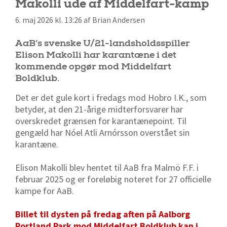
Makolli ude af Middelfart-kamp
6. maj 2026 kl. 13:26 af Brian Andersen
AaB’s svenske U/21-landsholdsspiller
Elison Makolli har karantæne i det
kommende opgør mod Middelfart
Boldklub.
Det er det gule kort i fredags mod Hobro I.K., som
betyder, at den 21-årige midterforsvarer har
overskredet grænsen for karantænepoint. Til
gengæld har Nóel Atli Arnórsson overstået sin
karantæne.
Elison Makolli blev hentet til AaB fra Malmö F.F. i
februar 2025 og er foreløbig noteret for 27 officielle
kampe for AaB.
Billet til dysten på fredag aften på Aalborg
Portland Park mod Middelfart Boldklub kan i