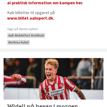
al praktisk information om kampen her.
Køb billetter til opgøret på
www.billet.aabsport.dk.
Tags på denne nyhed
AaB-Middelfart Boldklub
Mathias Kubel
Widell på besøg i morgen