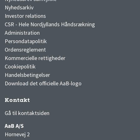
Nyhedsarkiv
Investor relations
CSR - Hele Nordjyllands Håndsrækning
Administration
Persondatapolitik
Ordensreglement
Kommercielle rettigheder
Cookiepolitik
Handelsbetingelser
Download det officielle AaB-logo
Kontakt
3F Superliga stilling og kampe
1 division stilling og kampe
Gå til kontaktsiden
AaB A/S
Hornevej 2