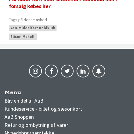
forsalg købes her
.
Tags på denne nyhed
AaB-Middelfart Boldklub
Elison Makolli
Menu
AaB nyheder
Bliv en del af AaB
Kundeservice - billet og sæsonkort
AaB Shoppen
Retur og ombytning af varer
Nyhedsbrev samtykke