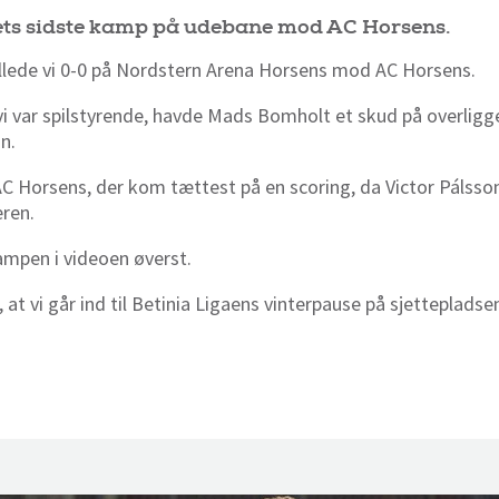
ts sidste kamp på udebane mod AC Horsens.
llede vi 0-0 på Nordstern Arena Horsens mod AC Horsens.
 vi var spilstyrende, havde Mads Bomholt et skud på overligg
on.
 AC Horsens, der kom tættest på en scoring, da Victor Pálss
eren.
mpen i videoen øverst.
 at vi går ind til Betinia Ligaens vinterpause på sjettepladse