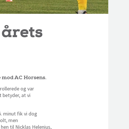
 årets
ne mod AC Horsens.
rollerede og var
 betyder, at vi
5. minut fik vi dog
holt, men
hen til Nicklas Helenius,