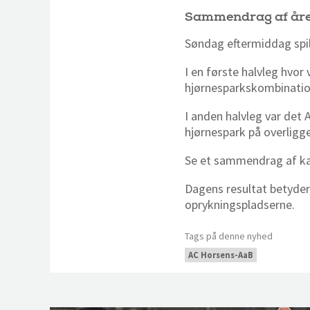
Sammendrag af åre
Søndag eftermiddag spi
I en første halvleg hvor
hjørnesparkskombinati
I anden halvleg var det
hjørnespark på overligg
Se et sammendrag af ka
Dagens resultat betyder,
oprykningspladserne.
Tags på denne nyhed
AC Horsens-AaB