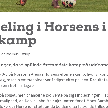
eling i Horsens i
e kamp
55 af Rasmus Estrup
inger, da vi spillede årets sidste kamp på udeba
 0-0 på Norstern Arena i Horsens efter en kamp, hvor vi kont
eg, mens hjemmeholdet var farligst efter pausen. Resultatet
sen i Betinia Ligaen.
 på spillet, men chancerne lod vente på sig i indledningen. I 1
ste mulighed, da Kelvin John fra højrekanten fandt Mads Bom
lokeret i Horsens-feltet, og da bolden efterfølgende trillede 