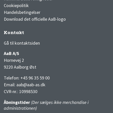
Cookiepolitik
Handelsbetingelser
Download det officielle AaB-logo
Kontakt
3F Superliga stilling og kampe
1 division stilling og kampe
Gå til kontaktsiden
AaB A/S
Hornevej 2
9220 Aalborg Øst
Telefon: +45 96 35 59 00
Email:
aab@aab-as.dk
CVR-nr.:
10998530
Åbningstider
(Der sælges ikke merchandise i
administrationen)