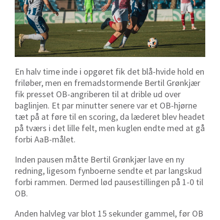
En halv time inde i opgøret fik det blå-hvide hold en
friløber, men en fremadstormende Bertil Grønkjær
fik presset OB-angriberen til at drible ud over
baglinjen. Et par minutter senere var et OB-hjørne
tæt på at føre til en scoring, da læderet blev headet
på tværs i det lille felt, men kuglen endte med at gå
forbi AaB-målet.
Inden pausen måtte Bertil Grønkjær lave en ny
redning, ligesom fynboerne sendte et par langskud
forbi rammen. Dermed lød pausestillingen på 1-0 til
OB.
Anden halvleg var blot 15 sekunder gammel, før OB