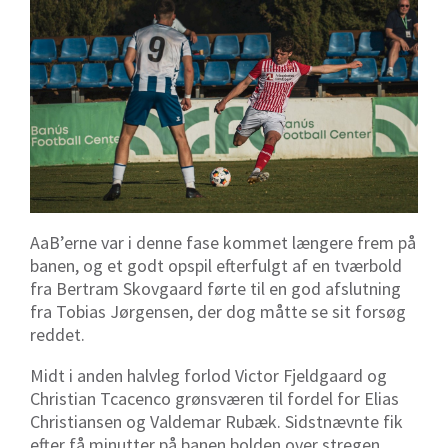
AaB’erne var i denne fase kommet længere frem på
banen, og et godt opspil efterfulgt af en tværbold
fra Bertram Skovgaard førte til en god afslutning
fra Tobias Jørgensen, der dog måtte se sit forsøg
reddet.
Midt i anden halvleg forlod Victor Fjeldgaard og
Christian Tcacenco grønsværen til fordel for Elias
Christiansen og Valdemar Rubæk. Sidstnævnte fik
efter få minutter på banen bolden over stregen,