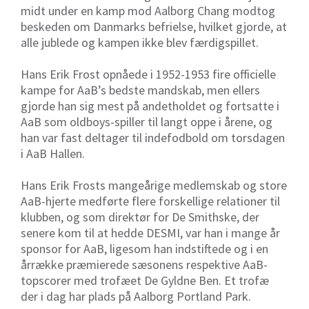
midt under en kamp mod Aalborg Chang modtog
beskeden om Danmarks befrielse, hvilket gjorde, at
alle jublede og kampen ikke blev færdigspillet.
Hans Erik Frost opnåede i 1952-1953 fire officielle
kampe for AaB’s bedste mandskab, men ellers
gjorde han sig mest på andetholdet og fortsatte i
AaB som oldboys-spiller til langt oppe i årene, og
han var fast deltager til indefodbold om torsdagen
i AaB Hallen.
Hans Erik Frosts mangeårige medlemskab og store
AaB-hjerte medførte flere forskellige relationer til
klubben, og som direktør for De Smithske, der
senere kom til at hedde DESMI, var han i mange år
sponsor for AaB, ligesom han indstiftede og i en
årrække præmierede sæsonens respektive AaB-
topscorer med trofæet De Gyldne Ben. Et trofæ
der i dag har plads på Aalborg Portland Park.