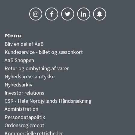
Menu
AaB nyheder
Bliv en del af AaB
Kundeservice - billet og sæsonkort
AaB Shoppen
Retur og ombytning af varer
Nyhedsbrev samtykke
Nyhedsarkiv
Investor relations
CSR - Hele Nordjyllands Håndsrækning
Administration
Persondatapolitik
Ordensreglement
Kommercielle rettigheder