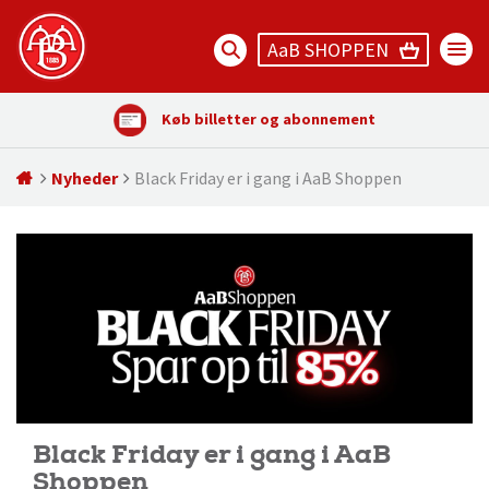
AaB SHOPPEN
Køb billetter og abonnement
Nyheder
Black Friday er i gang i AaB Shoppen
Black Friday er i gang i AaB
Shoppen