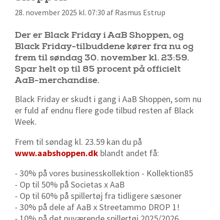
28. november 2025 kl. 07:30 af Rasmus Estrup
Der er Black Friday i AaB Shoppen, og
Black Friday-tilbuddene kører fra nu og
frem til søndag 30. november kl. 23:59.
Spar helt op til 85 procent på officielt
AaB-merchandise.
Black Friday er skudt i gang i AaB Shoppen, som nu
er fuld af endnu flere gode tilbud resten af Black
Week.
Frem til søndag kl. 23.59 kan du på
www.aabshoppen.dk
blandt andet få:
- 30% på vores businesskollektion - Kollektion85
- Op til 50% på Societas x AaB
- Op til 60% på spillertøj fra tidligere sæsoner
- 30% på dele af AaB x Streetammo DROP 1!
- 10% på det nuværende spillertøj 2025/2026