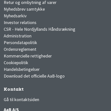
Retur og ombytning af varer
Nyhedsbrev samtykke
Nyhedsarkiv
Investor relations
CSR - Hele Nordjyllands Håndsrækning
Administration
Persondatapolitik
Ordensreglement
Kommercielle rettigheder
Cookiepolitik
Handelsbetingelser
Download det officielle AaB-logo
Kontakt
3F Superliga stilling og kampe
1 division stilling og kampe
Gå til kontaktsiden
AaB A/S