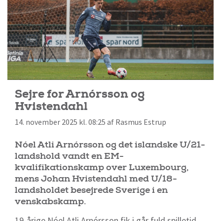
Sejre for Arnórsson og
Hvistendahl
14. november 2025 kl. 08:25 af Rasmus Estrup
Nóel Atli Arnórsson og det islandske U/21-
landshold vandt en EM-
kvalifikationskamp over Luxembourg,
mens Johan Hvistendahl med U/18-
landsholdet besejrede Sverige i en
venskabskamp.
19-årige Nóel Atli Arnórsson fik i går fuld spilletid