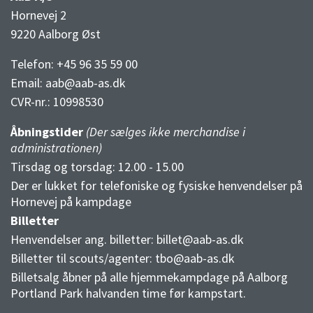
Hornevej 2
9220 Aalborg Øst
Telefon: +45 96 35 59 00
Email:
aab@aab-as.dk
CVR-nr.:
10998530
Åbningstider
(Der sælges ikke merchandise i
administrationen)
Tirsdag og torsdag: 12.00 - 15.00
Der er lukket for telefoniske og fysiske henvendelser på
Hornevej på kampdage
Billetter
Henvendelser ang. billetter:
billet@aab-as.dk
Billetter til scouts/agenter:
tbo@aab-as.dk
Billetsalg åbner på alle hjemmekampdage på Aalborg
Portland Park halvanden time før kampstart.