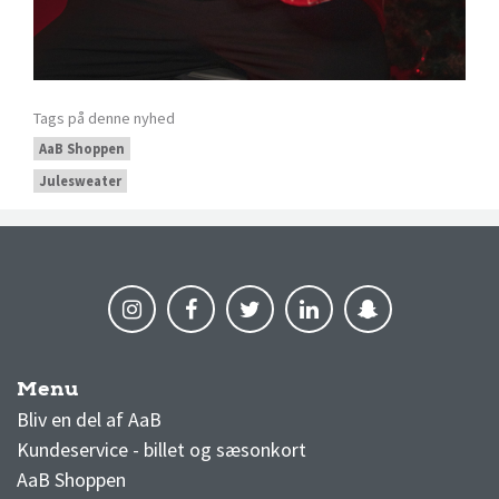
Tags på denne nyhed
AaB Shoppen
Julesweater
Menu
AaB nyheder
Bliv en del af AaB
Kundeservice - billet og sæsonkort
AaB Shoppen