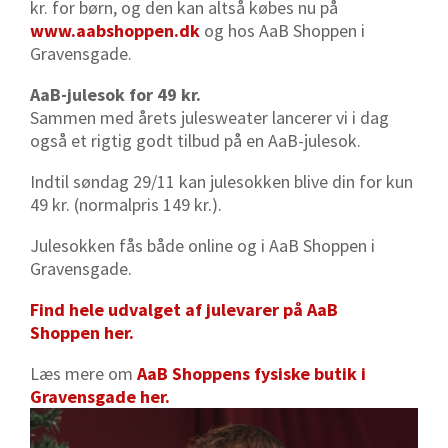
kr. for børn, og den kan altså købes nu på
www.aabshoppen.dk
og hos AaB Shoppen i
Gravensgade.
AaB-julesok for 49 kr.
Sammen med årets julesweater lancerer vi i dag
også et rigtig godt tilbud på en AaB-julesok.
Indtil søndag 29/11 kan julesokken blive din for kun
49 kr. (normalpris 149 kr.).
Julesokken fås både online og i AaB Shoppen i
Gravensgade.
Find hele udvalget af julevarer på AaB
Shoppen her.
Læs mere om
AaB Shoppen
s fysiske butik
i
Graven
s
gade her.