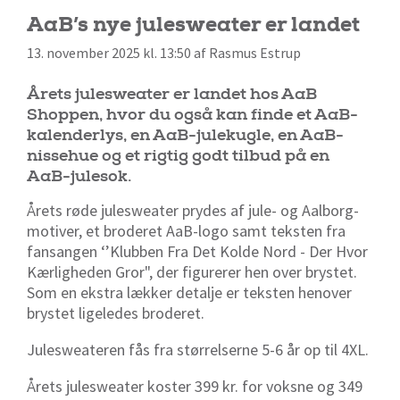
AaB’s nye julesweater er landet
13. november 2025 kl. 13:50 af Rasmus Estrup
Årets julesweater er landet hos AaB
Shoppen, hvor du også kan finde et AaB-
kalenderlys, en AaB-julekugle, en AaB-
nissehue og et rigtig godt tilbud på en
AaB-julesok.
Årets røde julesweater prydes af jule- og Aalborg-
motiver, et broderet AaB-logo samt teksten fra
fansangen ‘’
Klubben Fra Det Kolde Nord - Der Hvor
Kærligheden Gror"
, der figurerer hen over brystet.
Som en ekstra lækker detalje er teksten henover
brystet ligeledes broderet.
Julesweateren fås fra størrelserne 5-6 år op til 4XL.
Årets julesweater koster 399 kr. for voksne og 349