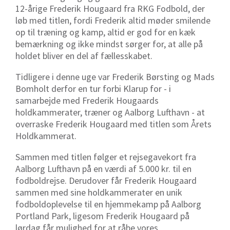
12-årige Frederik Hougaard fra RKG Fodbold, der
løb med titlen, fordi Frederik altid møder smilende
op til træning og kamp, altid er god for en kæk
bemærkning og ikke mindst sørger for, at alle på
holdet bliver en del af fællesskabet.
Tidligere i denne uge var Frederik Børsting og Mads
Bomholt derfor en tur forbi Klarup for - i
samarbejde med Frederik Hougaards
holdkammerater, træner og Aalborg Lufthavn - at
overraske Frederik Hougaard med titlen som Årets
Holdkammerat.
Sammen med titlen følger et rejsegavekort fra
Aalborg Lufthavn på en værdi af 5.000 kr. til en
fodboldrejse. Derudover får Frederik Hougaard
sammen med sine holdkammerater en unik
fodboldoplevelse til en hjemmekamp på Aalborg
Portland Park, ligesom Frederik Hougaard på
lørdag får mulighed for at råbe vores