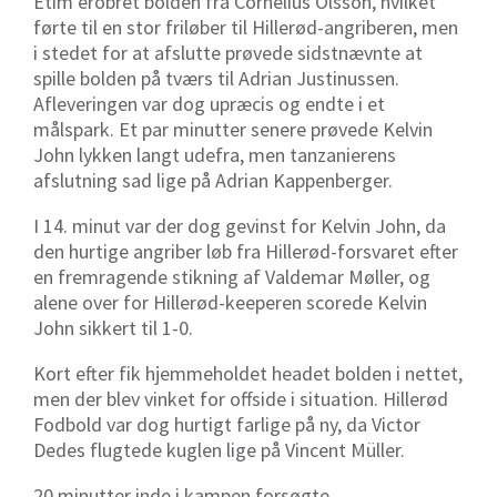
Etim erobret bolden fra Cornelius Olsson, hvilket
førte til en stor friløber til Hillerød-angriberen, men
i stedet for at afslutte prøvede sidstnævnte at
spille bolden på tværs til Adrian Justinussen.
Afleveringen var dog upræcis og endte i et
målspark. Et par minutter senere prøvede Kelvin
John lykken langt udefra, men tanzanierens
afslutning sad lige på Adrian Kappenberger.
I 14. minut var der dog gevinst for Kelvin John, da
den hurtige angriber løb fra Hillerød-forsvaret efter
en fremragende stikning af Valdemar Møller, og
alene over for Hillerød-keeperen scorede Kelvin
John sikkert til 1-0.
Kort efter fik hjemmeholdet headet bolden i nettet,
men der blev vinket for offside i situation. Hillerød
Fodbold var dog hurtigt farlige på ny, da Victor
Dedes flugtede kuglen lige på Vincent Müller.
20 minutter inde i kampen forsøgte