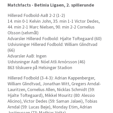
Matchfacts - Betinia Ligaen, 2. spillerunde
Hillerød Fodbold-AaB 2-2 (1-2)
14. min 0-1 Kelvin John, 35. min 1-1 Victor Dedes,
44. min 2-1 Marc Nielsen, 90. min 2-2 Cornelius
Olsson (selvmål)
Advarsler Hillerød Fodbold: Hjalte Toftegaard (60)
Udvisninger Hillerød Fodbold: William Glindtvad
(66)
Advarsler AaB: Ingen
Udvisninger AaB: Nóel Atli Arnórsson (46)
863 tilskuere på Helsingør Stadion
Hillerød Fodbold (3-4-3): Adrian Kappenberger,
William Glindtvad, Jonathan Witt, Gregers Arndal-
Lauritzen, Cornelius Allen, Nicklas Schmidt (59:
Hjalte Toftegaard), Mikkel Mouritz (80: Alessio
Alicino), Victor Dedes (59: Saman Jalaei), Tobias
Arndal (59: Lucas Bøje), Monday Etim, Adrian
Justinussen (73: Mathias Veltz).