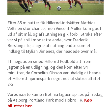
Efter 85 minutter fik Hillerød-indskifter Mathias
Veltz en stor chance, men Vincent Müller kom godt
ud af sit mål, og afslutningen gik forbi. Straks efter
var vi på spil i modsatte ende, hvor Frederik
Børstings fejlslagne afslutning endte som et
indlæg til Mylian Jimenez, der headede over mål.
I tillægstiden smed Hillerød Fodbold alt frem i
jagten på en udligning, og den kom efter 94
minutter, da Cornelius Olsson var uheldig at heade
et Hillerød-hjørnespark i eget net til slutresultatet
2-2.
Vores næste kamp i Betinia Ligaen spilles på fredag
på Aalborg Portland Park mod Hobro I.K.
Køb
billetter her.