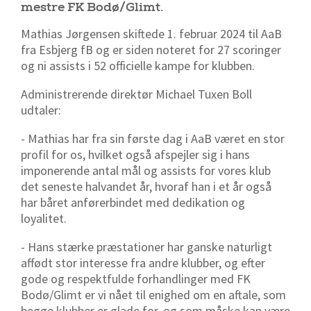
mestre FK Bodø/Glimt.
Mathias Jørgensen skiftede 1. februar 2024 til AaB
fra Esbjerg fB og er siden noteret for 27 scoringer
og ni assists i 52 officielle kampe for klubben.
Administrerende direktør Michael Tuxen Boll
udtaler:
- Mathias har fra sin første dag i AaB været en stor
profil for os, hvilket også afspejler sig i hans
imponerende antal mål og assists for vores klub
det seneste halvandet år, hvoraf han i et år også
har båret anførerbindet med dedikation og
loyalitet.
- Hans stærke præstationer har ganske naturligt
affødt stor interesse fra andre klubber, og efter
gode og respektfulde forhandlinger med FK
Bodø/Glimt er vi nået til enighed om en aftale, som
begge klubber er glade for, og som måske kan være