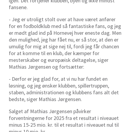
igen. Det fortjener klubben, byen og ikke mindst
fansene.
- Jeg er utroligt stolt over at have været anfører
for en fodboldklub med så fantastiske fans, og jeg
er mødt glad ind på Hornevej hver eneste dag. Men
den mulighed, jeg har fået nu, er så stor, at den er
umulig for mig at sige nej til, fordi jeg får chancen
for at komme til en klub, der kæmper for
mesterskaber og europæisk deltagelse, siger
Mathias Jørgensen og fortsætter:
- Derfor er jeg glad for, at vi nu har fundet en
løsning, og jeg ønsker klubben, spillertruppen,
staben, administrationen og klubbens fans alt det
bedste, siger Mathias Jørgensen.
Salget af Mathias Jørgensen påvirker
forventningerne for 2025 fra et resultat i niveauet
minus 15-25 mio. kr. til et resultat i niveauet nul til
minus 10 mio. kr.