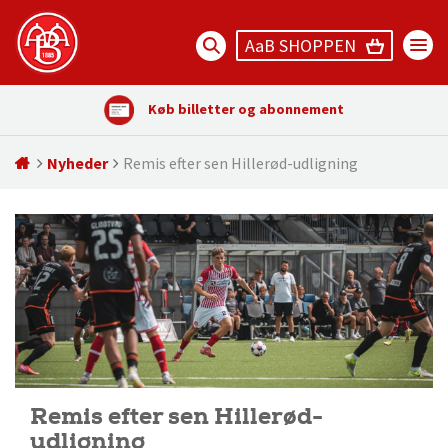
AaB SHOPPEN
Køb billetter og abonnement
Nyheder
Remis efter sen Hillerød-udligning
Remis efter sen Hillerød-
udligning