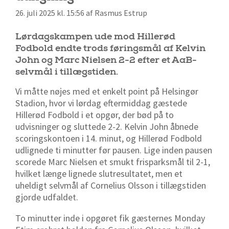
26. juli 2025 kl. 15:56 af Rasmus Estrup
Lørdagskampen ude mod Hillerød
Fodbold endte trods føringsmål af Kelvin
John og Marc Nielsen 2-2 efter et AaB-
selvmål i tillægstiden.
Vi måtte nøjes med et enkelt point på Helsingør
Stadion, hvor vi lørdag eftermiddag gæstede
Hillerød Fodbold i et opgør, der bød på to
udvisninger og sluttede 2-2. Kelvin John åbnede
scoringskontoen i 14. minut, og Hillerød Fodbold
udlignede ti minutter før pausen. Lige inden pausen
scorede Marc Nielsen et smukt frisparksmål til 2-1,
hvilket længe lignede slutresultatet, men et
uheldigt selvmål af Cornelius Olsson i tillægstiden
gjorde udfaldet.
To minutter inde i opgøret fik gæsternes Monday