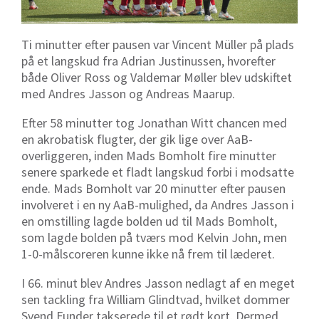
Ti minutter efter pausen var Vincent Müller på plads
på et langskud fra Adrian Justinussen, hvorefter
både Oliver Ross og Valdemar Møller blev udskiftet
med Andres Jasson og Andreas Maarup.
Efter 58 minutter tog Jonathan Witt chancen med
en akrobatisk flugter, der gik lige over AaB-
overliggeren, inden Mads Bomholt fire minutter
senere sparkede et fladt langskud forbi i modsatte
ende. Mads Bomholt var 20 minutter efter pausen
involveret i en ny AaB-mulighed, da Andres Jasson i
en omstilling lagde bolden ud til Mads Bomholt,
som lagde bolden på tværs mod Kelvin John, men
1-0-målscoreren kunne ikke nå frem til læderet.
I 66. minut blev Andres Jasson nedlagt af en meget
sen tackling fra William Glindtvad, hvilket dommer
Svend Funder takserede til et rødt kort. Dermed