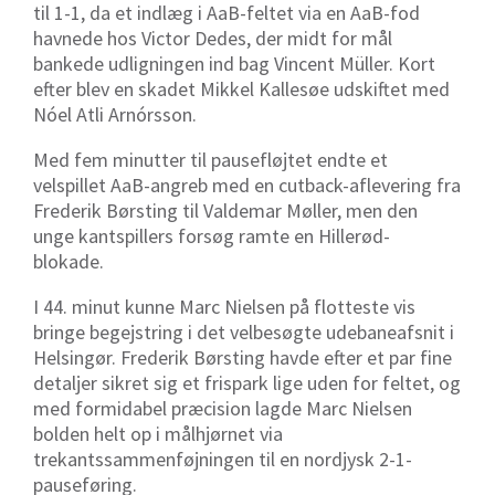
til 1-1, da et indlæg i AaB-feltet via en AaB-fod
havnede hos Victor Dedes, der midt for mål
bankede udligningen ind bag Vincent Müller. Kort
efter blev en skadet Mikkel Kallesøe udskiftet med
Nóel Atli Arnórsson.
Med fem minutter til pausefløjtet endte et
velspillet AaB-angreb med en cutback-aflevering fra
Frederik Børsting til Valdemar Møller, men den
unge kantspillers forsøg ramte en Hillerød-
blokade.
I 44. minut kunne Marc Nielsen på flotteste vis
bringe begejstring i det velbesøgte udebaneafsnit i
Helsingør. Frederik Børsting havde efter et par fine
detaljer sikret sig et frispark lige uden for feltet, og
med formidabel præcision lagde Marc Nielsen
bolden helt op i målhjørnet via
trekantssammenføjningen til en nordjysk 2-1-
pauseføring.