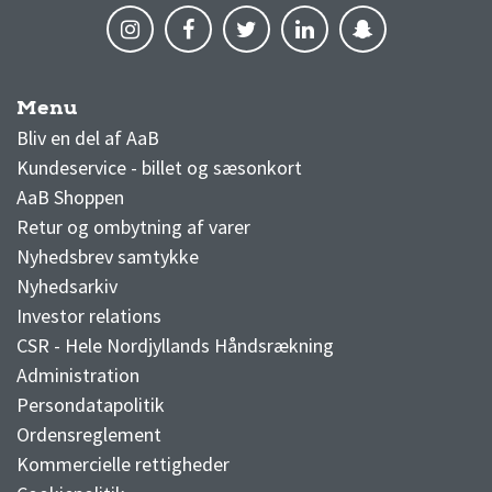
Menu
AaB nyheder
Bliv en del af AaB
Kundeservice - billet og sæsonkort
AaB Shoppen
Retur og ombytning af varer
Nyhedsbrev samtykke
Nyhedsarkiv
Investor relations
CSR - Hele Nordjyllands Håndsrækning
Administration
Persondatapolitik
Ordensreglement
Kommercielle rettigheder