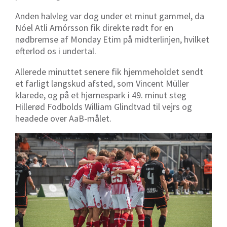
Anden halvleg var dog under et minut gammel, da
Nóel Atli Arnórsson fik direkte rødt for en
nødbremse af Monday Etim på midterlinjen, hvilket
efterlod os i undertal.
Allerede minuttet senere fik hjemmeholdet sendt
et farligt langskud afsted, som Vincent Müller
klarede, og på et hjørnespark i 49. minut steg
Hillerød Fodbolds William Glindtvad til vejrs og
headede over AaB-målet.