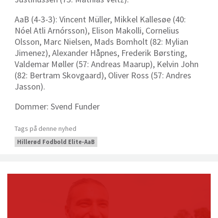
AaB (4-3-3): Vincent Müller, Mikkel Kallesøe (40:
Nóel Atli Arnórsson), Elison Makolli, Cornelius
Olsson, Marc Nielsen, Mads Bomholt (82: Mylian
Jimenez), Alexander Håpnes, Frederik Børsting,
Valdemar Møller (57: Andreas Maarup), Kelvin John
(82: Bertram Skovgaard), Oliver Ross (57: Andres
Jasson).
Dommer: Svend Funder
Tags på denne nyhed
Hillerød Fodbold Elite-AaB