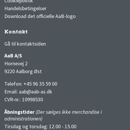
Cookiepolitik
Handelsbetingelser
Download det officielle AaB-logo
Kontakt
3F Superliga stilling og kampe
1 division stilling og kampe
Gå til kontaktsiden
AaB A/S
Hornevej 2
9220 Aalborg Øst
Telefon: +45 96 35 59 00
Email:
aab@aab-as.dk
CVR-nr.:
10998530
Åbningstider
(Der sælges ikke merchandise i
administrationen)
Tirsdag og torsdag: 12.00 - 15.00