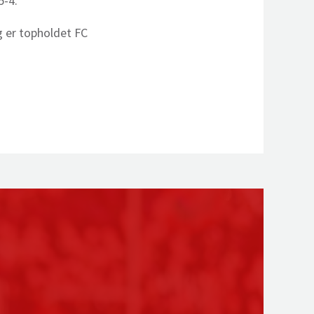
5-4.
 er topholdet FC