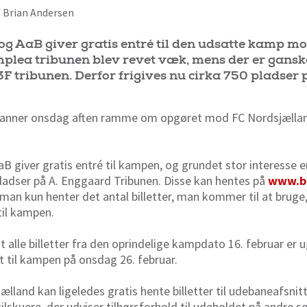
af Brian Andersen
 AaB giver gratis entré til den udsatte kamp m
omplea tribunen blev revet væk, mens der er ganske
3F tribunen. Derfor frigives nu cirka 750 pladser
danner onsdag aften ramme om opgøret mod FC Nordsjælland
giver gratis entré til kampen, og grundet stor interesse e
pladser på A. Enggaard Tribunen. Disse kan hentes på
www.bi
at man kun henter det antal billetter, man kommer til at bruge
til kampen.
alle billetter fra den oprindelige kampdato 16. februar er u
et til kampen på onsdag 26. februar.
lland kan ligeledes gratis hente billetter til udebaneafsnit
skuere, der udviser tilhørsforhold til udeholdet på andre s