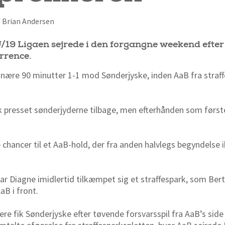
af Brian Andersen
19 Ligaen sejrede i den forgangne weekend efter
rrence.
inære 90 minutter 1-1 mod Sønderjyske, inden AaB fra straf
k presset sønderjyderne tilbage, men efterhånden som først
hancer til et AaB-hold, der fra anden halvlegs begyndelse
mar Diagne imidlertid tilkæmpet sig et straffespark, som Be
aB i front.
re fik Sønderjyske efter tøvende forsvarsspil fra AaB’s side 