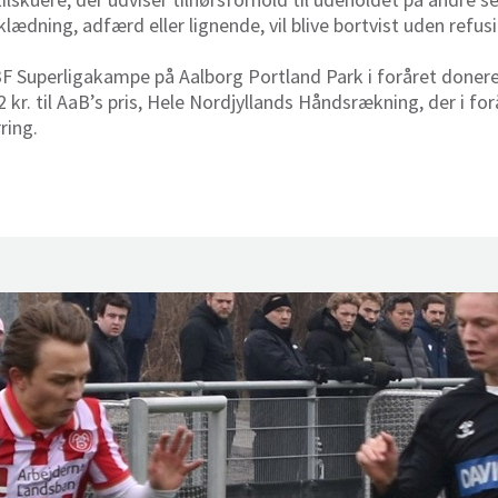
ædning, adfærd eller lignende, vil blive bortvist uden refusio
le 3F Superligakampe på Aalborg Portland Park i foråret done
 kr. til AaB’s pris, Hele Nordjyllands Håndsrækning, der i fo
ring.