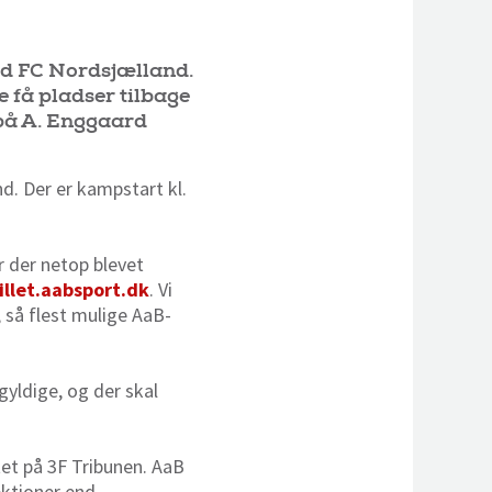
od FC Nordsjælland.
 få pladser tilbage
 på A. Enggaard
. Der er kampstart kl.
r der netop blevet
llet.aabsport.dk
. Vi
, så flest mulige AaB-
gyldige, og der skal
tet på 3F Tribunen. AaB
ektioner end