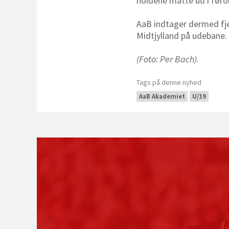
holdene måtte ud i førom
AaB indtager dermed fje
Midtjylland på udebane.
(Foto: Per Bach)
.
Tags på denne nyhed
AaB Akademiet
U/19