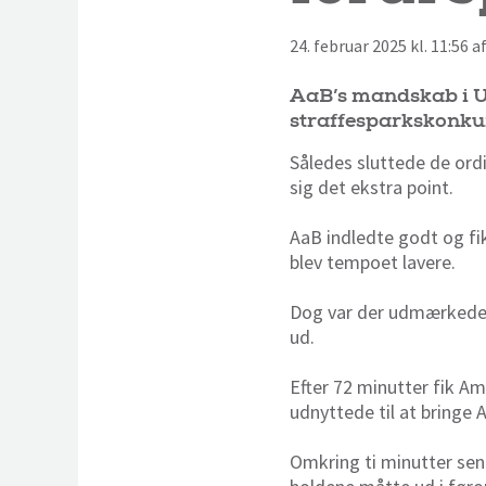
24. februar 2025 kl. 11:56 
AaB’s mandskab i U/
straffesparkskonku
Således sluttede de ord
sig det ekstra point.
AaB indledte godt og fi
blev tempoet lavere.
Dog var der udmærkede c
ud.
Efter 72 minutter fik A
udnyttede til at bringe A
Omkring ti minutter sene