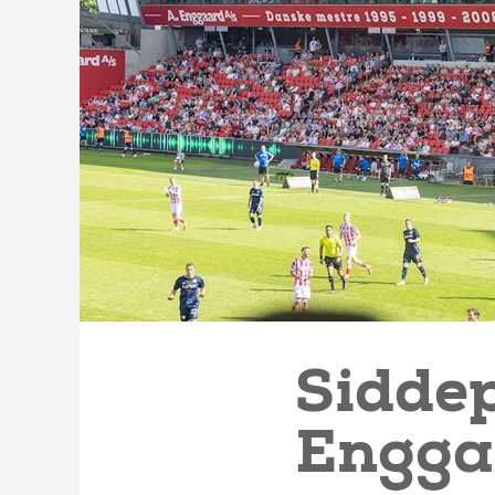
Siddep
Engga