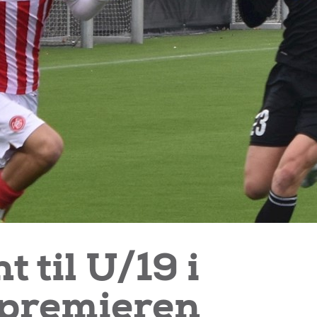
t til U/19 i
spremieren