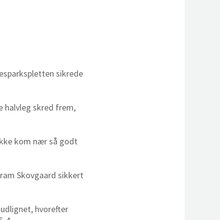
fesparkspletten sikrede
e halvleg skred frem,
 ikke kom nær så godt
rtram Skovgaard sikkert
udlignet, hvorefter