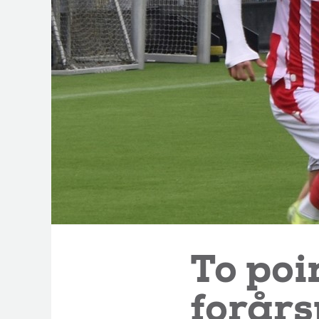
To poin
forår