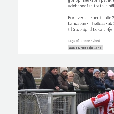
udebaneafsnittet via påkl
For hver tilskuer til al
Landsbank i fællesskab 2
til Stop Spild Lokalt Hjør
Tags på denne nyhed
AaB-FC Nordsjælland