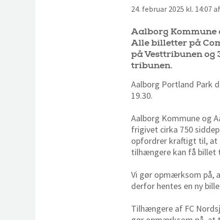
24. februar 2025 kl. 14:07 
Aalborg Kommune og
Alle billetter på C
på Vesttribunen og 
tribunen.
Aalborg Portland Park 
19.30.
Aalborg Kommune og AaB 
frigivet cirka 750 sidde
opfordrer kraftigt til, 
tilhængere kan få billet 
Vi gør opmærksom på, at 
derfor hentes en ny bill
Tilhængere af FC Nordsjæ
gør opmærksom på, at til