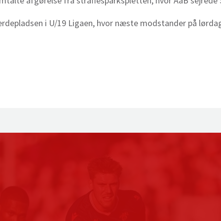
talte afgørelse fra straffesparkspletten, hvor AaB sejrede 
rdepladsen i U/19 Ligaen, hvor næste modstander på lørdag