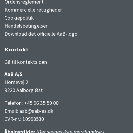
Ordensreglement
Kommercielle rettigheder
Cookiepolitik
Handelsbetingelser
Download det officielle AaB-logo
Kontakt
3F Superliga stilling og kampe
1 division stilling og kampe
Gå til kontaktsiden
AaB A/S
Hornevej 2
9220 Aalborg Øst
Telefon: +45 96 35 59 00
Email:
aab@aab-as.dk
CVR-nr.:
10998530
Åbningstider
(Der sælges ikke merchandise i