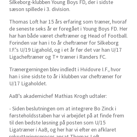
Silkeborg-klubben Young Boys FD, der i sidste
sæson spillede i 3. division.
Thomas Loft har 15 års erfaring som træner, hvoraf
de seneste seks år er foregået i Young Boys FD. Her
har han både været cheftræner og Head of Football.
Forinden var han i to år cheftræner for Silkeborg
I.F.’s U/19 Ligahold, og i et år før det var han U/17
Ligacheftræner og T+ træner i Randers FC.
Trænergerningen blev indledt i Hvidovre I.F., hvor
han i sine sidste to år i klubben var cheftræner for
U/17 Ligaholdet.
AaB’s akademichef Mathias Krogh udtaler:
- Siden beslutningen om at integrere Bo Zinck i
førsteholdsstaben har vi arbejdet på at finde frem
til den bedste løsning på posten som U/15
Ligatræner i AaB, og her har vi efter en afklaret
rekrutteringsproces ansat Thomas Loft.