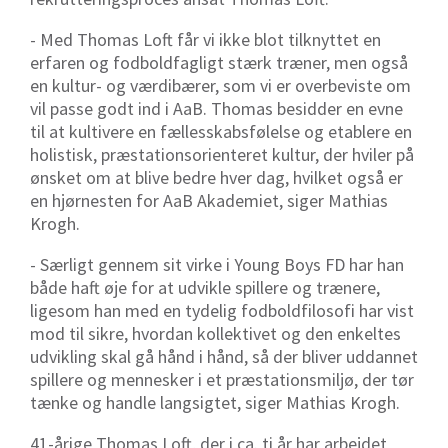
- Med Thomas Loft får vi ikke blot tilknyttet en
erfaren og fodboldfagligt stærk træner, men også
en kultur- og værdibærer, som vi er overbeviste om
vil passe godt ind i AaB. Thomas besidder en evne
til at kultivere en fællesskabsfølelse og etablere en
holistisk, præstationsorienteret kultur, der hviler på
ønsket om at blive bedre hver dag, hvilket også er
en hjørnesten for AaB Akademiet, siger Mathias
Krogh.
- Særligt gennem sit virke i Young Boys FD har han
både haft øje for at udvikle spillere og trænere,
ligesom han med en tydelig fodboldfilosofi har vist
mod til sikre, hvordan kollektivet og den enkeltes
udvikling skal gå hånd i hånd, så der bliver uddannet
spillere og mennesker i et præstationsmiljø, der tør
tænke og handle langsigtet, siger Mathias Krogh.
41-årige Thomas Loft, der i ca. ti år har arbejdet