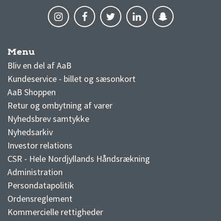
Menu
AaB nyheder
Bliv en del af AaB
Kundeservice - billet og sæsonkort
AaB Shoppen
Retur og ombytning af varer
Nyhedsbrev samtykke
Nyhedsarkiv
Investor relations
CSR - Hele Nordjyllands Håndsrækning
Administration
Persondatapolitik
Ordensreglement
Kommercielle rettigheder