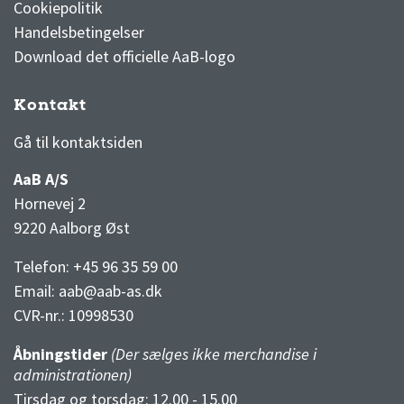
Cookiepolitik
Handelsbetingelser
Download det officielle AaB-logo
Kontakt
3F Superliga stilling og kampe
1 division stilling og kampe
Gå til kontaktsiden
AaB A/S
Hornevej 2
9220 Aalborg Øst
Telefon: +45 96 35 59 00
Email:
aab@aab-as.dk
CVR-nr.:
10998530
Åbningstider
(Der sælges ikke merchandise i
administrationen)
Tirsdag og torsdag: 12.00 - 15.00