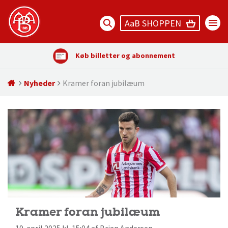
AaB SHOPPEN
Køb billetter og abonnement
Nyheder
Kramer foran jubilæum
Kramer foran jubilæum