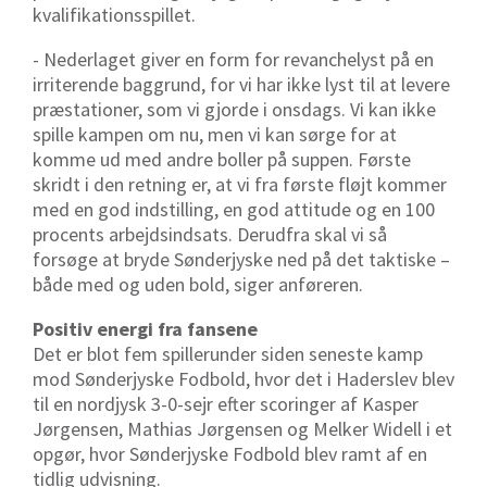
kvalifikationsspillet.
- Nederlaget giver en form for revanchelyst på en
irriterende baggrund, for vi har ikke lyst til at levere
præstationer, som vi gjorde i onsdags. Vi kan ikke
spille kampen om nu, men vi kan sørge for at
komme ud med andre boller på suppen. Første
skridt i den retning er, at vi fra første fløjt kommer
med en god indstilling, en god attitude og en 100
procents arbejdsindsats. Derudfra skal vi så
forsøge at bryde Sønderjyske ned på det taktiske –
både med og uden bold, siger anføreren.
Positiv energi fra fansene
Det er blot fem spillerunder siden seneste kamp
mod Sønderjyske Fodbold, hvor det i Haderslev blev
til en nordjysk 3-0-sejr efter scoringer af Kasper
Jørgensen, Mathias Jørgensen og Melker Widell i et
opgør, hvor Sønderjyske Fodbold blev ramt af en
tidlig udvisning.