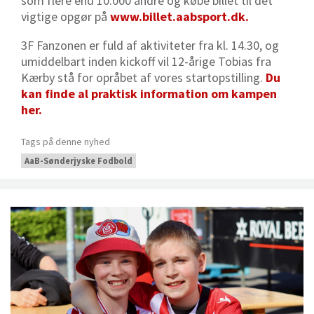
som flere end 10.000 andre og købe billet til det
vigtige opgør på
www.billet.aabsport.dk.
3F Fanzonen er fuld af aktiviteter fra kl. 14.30, og
umiddelbart inden kickoff vil 12-årige Tobias fra
Kærby stå for opråbet af vores startopstilling.
Du
kan finde al praktisk information om kampen
her.
Tags på denne nyhed
AaB-Sønderjyske Fodbold