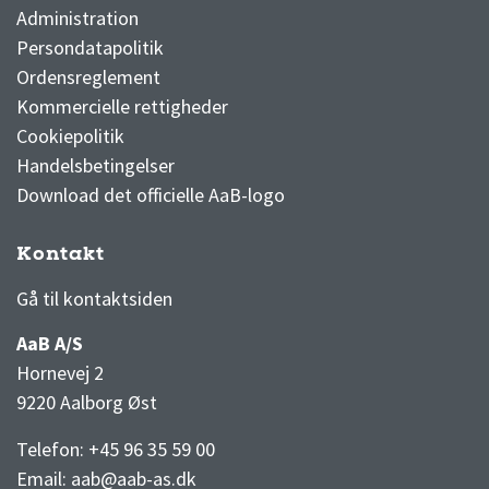
Administration
Persondatapolitik
Ordensreglement
Kommercielle rettigheder
Cookiepolitik
Handelsbetingelser
Download det officielle AaB-logo
Kontakt
3F Superliga stilling og kampe
1 division stilling og kampe
Gå til kontaktsiden
AaB A/S
Hornevej 2
9220 Aalborg Øst
Telefon: +45 96 35 59 00
Email:
aab@aab-as.dk