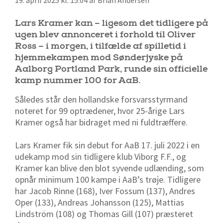
19. april 2025 kl. 15:04 af Brian Andersen
Lars Kramer kan – ligesom det tidligere på
ugen blev annonceret i forhold til Oliver
Ross – i morgen, i tilfælde af spilletid i
hjemmekampen mod Sønderjyske på
Aalborg Portland Park, runde sin officielle
kamp nummer 100 for AaB.
Således står den hollandske forsvarsstyrmand
noteret for 99 optrædener, hvor 25-årige Lars
Kramer også har bidraget med ni fuldtræffere.
Lars Kramer fik sin debut for AaB 17. juli 2022 i en
udekamp mod sin tidligere klub Viborg F.F., og
Kramer kan blive den blot syvende udlænding, som
opnår minimum 100 kampe i AaB’s trøje. Tidligere
har Jacob Rinne (168), Iver Fossum (137), Andres
Oper (133), Andreas Johansson (125), Mattias
Lindström (108) og Thomas Gill (107) præsteret