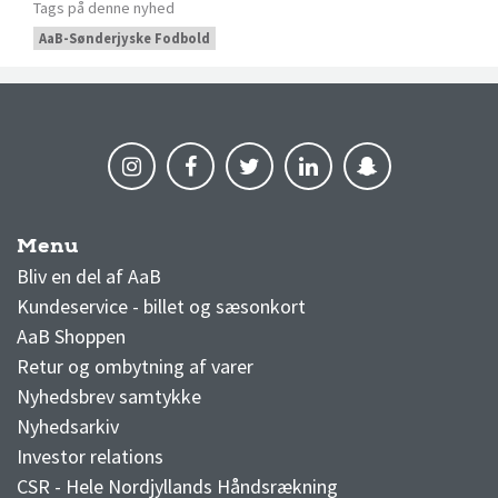
Tags på denne nyhed
AaB-Sønderjyske Fodbold
Menu
AaB nyheder
Bliv en del af AaB
Kundeservice - billet og sæsonkort
AaB Shoppen
Retur og ombytning af varer
Nyhedsbrev samtykke
Nyhedsarkiv
Investor relations
CSR - Hele Nordjyllands Håndsrækning