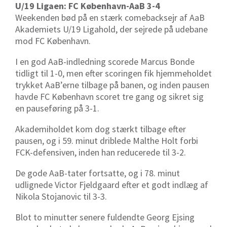
U/19 Ligaen: FC København-AaB 3-4
Weekenden bød på en stærk comebacksejr af AaB
Akademiets U/19 Ligahold, der sejrede på udebane
mod FC København.
I en god AaB-indledning scorede Marcus Bonde
tidligt til 1-0, men efter scoringen fik hjemmeholdet
trykket AaB’erne tilbage på banen, og inden pausen
havde FC København scoret tre gang og sikret sig
en pauseføring på 3-1.
Akademiholdet kom dog stærkt tilbage efter
pausen, og i 59. minut driblede Malthe Holt forbi
FCK-defensiven, inden han reducerede til 3-2.
De gode AaB-tater fortsatte, og i 78. minut
udlignede Victor Fjeldgaard efter et godt indlæg af
Nikola Stojanovic til 3-3.
Blot to minutter senere fuldendte Georg Ejsing