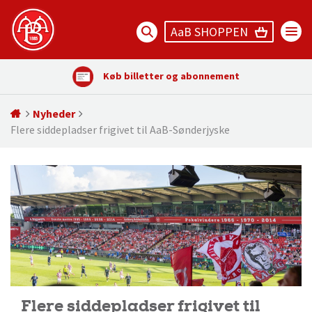
AaB SHOPPEN
Køb billetter og abonnement
Nyheder
Flere siddepladser frigivet til AaB-Sønderjyske
Flere siddepladser frigivet til