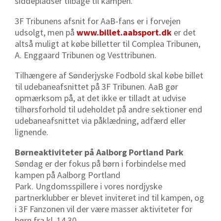
siddepladser tilbage til kampen.
3F Tribunens afsnit for AaB-fans er i forvejen
udsolgt, men på
www.billet.aabsport.dk
er det
altså muligt at købe billetter til Complea Tribunen,
A. Enggaard Tribunen og Vesttribunen.
Tilhængere af Sønderjyske Fodbold skal købe billet
til udebaneafsnittet på 3F Tribunen.
AaB gør
opmærksom på, at det ikke er tilladt at udvise
tilhørsforhold til udeholdet på andre sektioner end
udebaneafsnittet via påklædning, adfærd eller
lignende.
Børneaktiviteter på Aalborg Portland Park
Søndag er der fokus på børn i forbindelse med
kampen på Aalborg Portland
Park. Ungdomsspillere i vores nordjyske
partnerklubber er blevet inviteret ind til kampen, og
i 3F Fanzonen vil der være masser aktiviteter for
børn fra kl. 14.30.