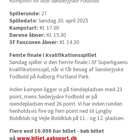
Kampinfo for AaB-
Sønderjyske Fodbold
Spillerunde:
27
Spilledato:
Søndag 20. april 2025
Kampstart:
Kl. 17.00
Dørene åbner:
Kl. 15.30
3F Fanzonen åbner:
Kl. 14.30
Femte finale i kvalifikationsspillet
Søndag spiller vi den femte finale i 3F Superligaens
kvalifikationsspil, når vi får besøg af Sønderjyske
Fodbold på Aalborg Portland Park.
Inden kampen ligger vi på tiendepladsen med 23
point, mens Søderjyske Fodbold er på
niendepladsen med 26 point. Vi har inden runden
henholdsvis fire og fem point ned til Lyngby
Boldklub og Vejle Boldklub på 11.- og 12. pladsen.
Flere end 10.000 har billet - køb billet
på
www.billet.aabsport.dk