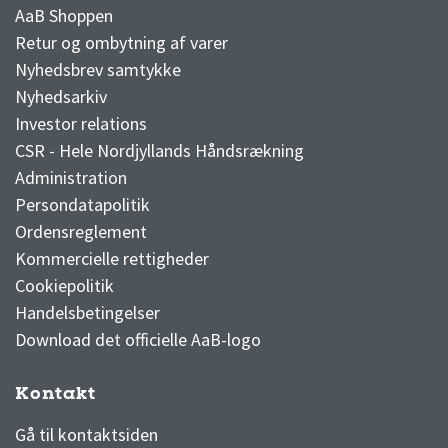
AaB Shoppen
Retur og ombytning af varer
Nyhedsbrev samtykke
Nyhedsarkiv
Investor relations
CSR - Hele Nordjyllands Håndsrækning
Administration
Persondatapolitik
Ordensreglement
Kommercielle rettigheder
Cookiepolitik
Handelsbetingelser
Download det officielle AaB-logo
Kontakt
3F Superliga stilling og kampe
1 division stilling og kampe
Gå til kontaktsiden