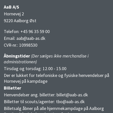
AaB A/S
Hornevej 2
9220 Aalborg Øst
Telefon: +45 96 35 59 00
Email:
aab@aab-as.dk
CVR-nr.:
10998530
Åbningstider
(Der sælges ikke merchandise i
administrationen)
Tirsdag og torsdag: 12.00 - 15.00
Der er lukket for telefoniske og fysiske henvendelser på
Hornevej på kampdage
Billetter
Henvendelser ang. billetter:
billet@aab-as.dk
Billetter til scouts/agenter:
tbo@aab-as.dk
Billetsalg åbner på alle hjemmekampdage på Aalborg