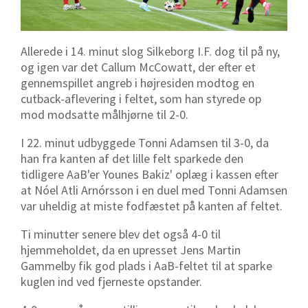
Allerede i 14. minut slog Silkeborg I.F. dog til på ny,
og igen var det Callum McCowatt, der efter et
gennemspillet angreb i højresiden modtog en
cutback-aflevering i feltet, som han styrede op
mod modsatte målhjørne til 2-0.
I 22. minut udbyggede Tonni Adamsen til 3-0, da
han fra kanten af det lille felt sparkede den
tidligere AaB'er Younes Bakiz' oplæg i kassen efter
at Nóel Atli Arnórsson i en duel med Tonni Adamsen
var uheldig at miste fodfæstet på kanten af feltet.
Ti minutter senere blev det også 4-0 til
hjemmeholdet, da en upresset Jens Martin
Gammelby fik god plads i AaB-feltet til at sparke
kuglen ind ved fjerneste opstander.