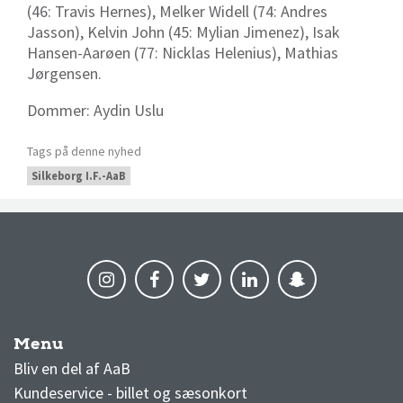
(46: Travis Hernes), Melker Widell (74: Andres
Jasson), Kelvin John (45: Mylian Jimenez), Isak
Hansen-Aarøen (77: Nicklas Helenius), Mathias
Jørgensen.
Dommer: Aydin Uslu
Tags på denne nyhed
Silkeborg I.F.-AaB
Menu
AaB nyheder
Bliv en del af AaB
Kundeservice - billet og sæsonkort