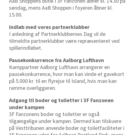
AaB Shoppens butik i 3F Fanzonen åbner kl. 14.30 på
søndag, mens AaB Shoppen i foyeren åbner kl.
15.00.
Indløb med vores partnerklubber
I anledning af Partnerklubbernes Dag vil de
tilmeldte partnerklubber være repræsenteret ved
spillerindløbet.
Pausekonkurrence fra Aalborg Lufthavn
Kamppartner Aalborg Lufthavn arrangerer en
pausekonkurrence, hvor man kan vinde et gavekort
på 5.000 kr. til en flyrejse til Island, hvis man kan
ramme overliggeren.
Adgang til boder og toiletter i 3F Fanzonen
under kampen
3F Fanzonens boder og toiletter er også
tilgængelige under kampen. Dermed kan tilskuere
på Vesttribunen anvende boder og toiletfaciliteter i
3F Fanzonen uden for Aalborg Portland Park, mens