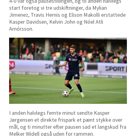
4-0 var også pausestillingen, og til anden halvlegs
start foretog vi tre udskiftninger, da Mylian
Jimenez, Travis Hernis og Elison Makolli erstattede
Kasper Davidsen, Kelvin John og Nóel Atli
Arnórsson.
I anden halvlegs femte minut sendte Kasper
Jørgensen et direkte frispark et pænt stykke over
mål, og ti minutter efter pausen sad et langskud fra
Melker Widell også uden for rammen.