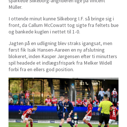
sparkede Silkeborg-angriberen lige på Vincent
Müller.
I ottende minut kunne Silkeborg I.F. så bringe sig i
front, da Callum McCowatt tog sigte fra feltets bue
og bankede kuglen i nettet til 1-0.
Jagten på en udligning blev straks igangsat, men
først fik Isak Hansen-Aarøen en ny afslutning
blokeret, inden Kasper Jørgensen efter ti minutters
spil headede et indlægsfrispark fra Melker Widell
forbi fra en ellers god position.