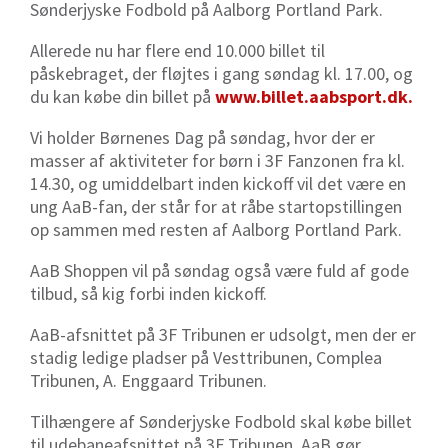
Sønderjyske Fodbold på Aalborg Portland Park.
Allerede nu har flere end 10.000 billet til
påskebraget, der fløjtes i gang søndag kl. 17.00, og
du kan købe din billet på
www.billet.aabsport.dk.
Vi holder Børnenes Dag på søndag, hvor der er
masser af aktiviteter for børn i 3F Fanzonen fra kl.
14.30, og umiddelbart inden kickoff vil det være en
ung AaB-fan, der står for at råbe startopstillingen
op sammen med resten af Aalborg Portland Park.
AaB Shoppen vil på søndag også være fuld af gode
tilbud, så kig forbi inden kickoff.
AaB-afsnittet på 3F Tribunen er udsolgt, men der er
stadig ledige pladser på Vesttribunen, Complea
Tribunen, A. Enggaard Tribunen.
Tilhængere af Sønderjyske Fodbold skal købe billet
til udebaneafsnittet på 3F Tribunen.
AaB gør