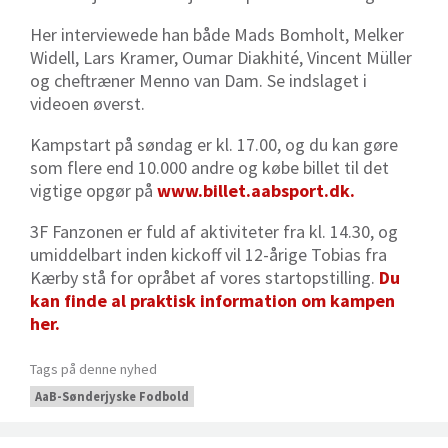
Her interviewede han både Mads Bomholt, Melker
Widell, Lars Kramer, Oumar Diakhité, Vincent Müller
og cheftræner Menno van Dam. Se indslaget i
videoen øverst.
Kampstart på søndag er kl. 17.00, og du kan gøre
som flere end 10.000 andre og købe billet til det
vigtige opgør på
www.billet.aabsport.dk.
3F Fanzonen er fuld af aktiviteter fra kl. 14.30, og
umiddelbart inden kickoff vil 12-årige Tobias fra
Kærby stå for opråbet af vores startopstilling.
Du
kan finde al praktisk information om kampen
her.
Tags på denne nyhed
AaB-Sønderjyske Fodbold