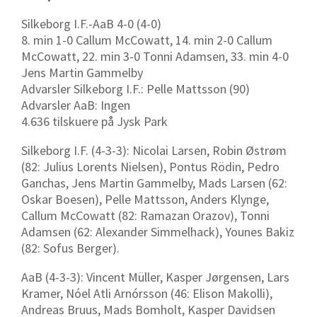
Silkeborg I.F.-AaB 4-0 (4-0)
8. min 1-0
Callum McCowatt, 14. min 2-0 Callum
McCowatt, 22. min 3-0 Tonni Adamsen, 33. min 4-0
Jens Martin Gammelby
Advarsler Silkeborg I.F.: Pelle Mattsson (90)
Advarsler AaB: Ingen
4.636 tilskuere på Jysk Park
Silkeborg I.F. (4-3-3): Nicolai Larsen, Robin Østrøm
(82: Julius Lorents Nielsen), Pontus Rödin, Pedro
Ganchas, Jens Martin Gammelby, Mads Larsen (62:
Oskar Boesen), Pelle Mattsson, Anders Klynge,
Callum McCowatt (82: Ramazan Orazov), Tonni
Adamsen (62: Alexander Simmelhack), Younes Bakiz
(82: Sofus Berger).
AaB (4-3-3): Vincent Müller, Kasper Jørgensen, Lars
Kramer, Nóel Atli Arnórsson (46: Elison Makolli),
Andreas Bruus, Mads Bomholt, Kasper Davidsen