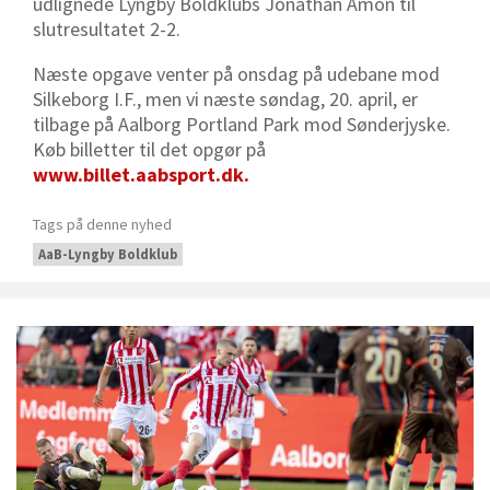
udlignede Lyngby Boldklubs Jonathan Amon til
slutresultatet 2-2.
Næste opgave venter på onsdag på udebane mod
Silkeborg I.F., men vi næste søndag, 20. april, er
tilbage på Aalborg Portland Park mod Sønderjyske.
Køb billetter til det opgør på
www.billet.aabsport.dk.
Tags på denne nyhed
AaB-Lyngby Boldklub