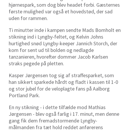
hjørnespark, som dog blev headet forbi. Gæsternes
første mulighed var også et hovedstød, der sad
uden for rammen.
Ti minutter inde i kampen sendte Mads Bomholt en
stikning ind i Lyngby-feltet, og Kelvin Johns
hurtighed snød Lyngby-keeper Jannich Storch, der
kom for sent ud til bolden og nedlagde
tanzanieren, hvorefter dommer Jacob Karlsen
straks pegede på pletten.
Kasper Jørgensen tog sig af straffesparket, som
han sikkert sparkede hårdt og fladt i kassen til 1-0
og stor jubel for de veloplagte fans på Aalborg
Portland Park.
En ny stikning - i dette tilfælde mod Mathias
Jørgensen - blev også farlig i 17. minut, men denne
gang fik dem fremadstormende Lyngby-
målmanden fra tæt hold reddet anførerens