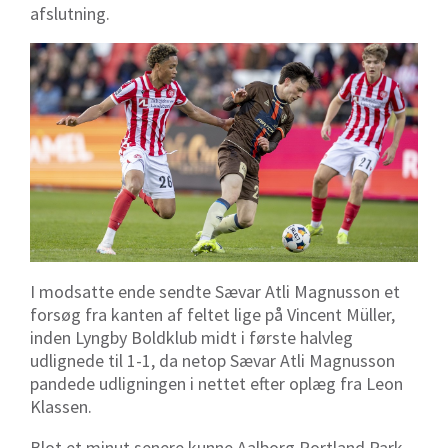
afslutning.
I modsatte ende sendte Sævar Atli Magnusson et
forsøg fra kanten af feltet lige på Vincent Müller,
inden Lyngby Boldklub midt i første halvleg
udlignede til 1-1, da netop
Sævar Atli Magnusson
pandede udligningen i nettet efter oplæg fra Leon
Klassen.
Blot et minut senere kunne Aalborg Portland Park