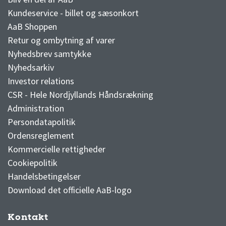
Kundeservice - billet og sæsonkort
AaB Shoppen
Retur og ombytning af varer
Nyhedsbrev samtykke
Nyhedsarkiv
Investor relations
CSR - Hele Nordjyllands Håndsrækning
Administration
Persondatapolitik
Ordensreglement
Kommercielle rettigheder
Cookiepolitik
Handelsbetingelser
Download det officielle AaB-logo
Kontakt
3F Superliga stilling og kampe
1 division stilling og kampe