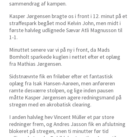
sammendrag af kampen.
Kasper Jørgensen bragte os i front i 12. minut på et
straffespark begået mod Kelvin John, men midt i
første halvleg udlignede Sævar Atli Magnusson til
1-1.
Minuttet senere var vi på ny i front, da Mads
Bomholt sparkede kuglen i nettet efter et oplæg
fra Mathias Jørgensen.
Sidstnævnte fik en friløber efter et fantastisk
oplæg fra Isak Hansen-Aarøen, men anføreren
ramte desværre stolpen, og lige inden pausen
måtte Kasper Jørgensen agere redningsmand på
stregen med en akrobatisk clearing.
I anden halvleg hev Vincent Müller et par store
redninger frem, og Andres Jasson fik en afslutning
blokeret på stregen, men ti minutter før tid