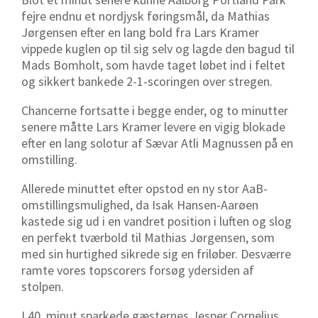
fejre endnu et nordjysk føringsmål, da Mathias
Jørgensen efter en lang bold fra Lars Kramer
vippede kuglen op til sig selv og lagde den bagud til
Mads Bomholt, som havde taget løbet ind i feltet
og sikkert bankede 2-1-scoringen over stregen.
Chancerne fortsatte i begge ender, og to minutter
senere måtte Lars Kramer levere en vigig blokade
efter en lang solotur af Sævar Atli Magnussen på en
omstilling.
Allerede minuttet efter opstod en ny stor AaB-
omstillingsmulighed, da Isak Hansen-Aarøen
kastede sig ud i en vandret position i luften og slog
en perfekt tværbold til Mathias Jørgensen, som
med sin hurtighed sikrede sig en friløber. Desværre
ramte vores topscorers forsøg ydersiden af
stolpen.
I 40. minut sparkede gæsternes Jesper Cornelius