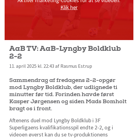
Aktivér marketing-cookies for at se videoen.
Klik her
AaB TV: AaB-Lyngby Boldklub
2-2
11. april 2025 kl. 22:43 af Rasmus Estrup
Sammendrag af fredagens 2-2-opgør
mod Lyngby Boldklub, der udlignede ti
minutter før tid. Forinden havde først
Kasper Jørgensen og siden Mads Bomholt
bragt os i front.
Aftenens duel mod Lyngby Boldklub i 3F
Superligaens kvalifikationsspil endte 2-2, og i
videoen øverst kan du se tv-produktionens