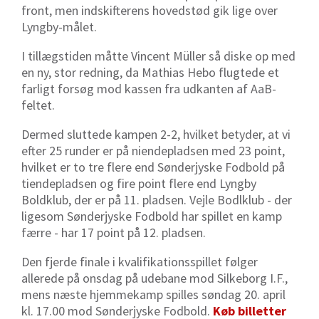
front, men indskifterens hovedstød gik lige over
Lyngby-målet.
I tillægstiden måtte Vincent Müller så diske op med
en ny, stor redning, da Mathias Hebo flugtede et
farligt forsøg mod kassen fra udkanten af AaB-
feltet.
Dermed sluttede kampen 2-2, hvilket betyder, at vi
efter 25 runder er på niendepladsen med 23 point,
hvilket er to tre flere end Sønderjyske Fodbold på
tiendepladsen og fire point flere end Lyngby
Boldklub, der er på 11. pladsen. Vejle Bodlklub - der
ligesom Sønderjyske Fodbold har spillet en kamp
færre - har 17 point på 12. pladsen.
Den fjerde finale i kvalifikationsspillet følger
allerede på onsdag på udebane mod Silkeborg I.F.,
mens næste hjemmekamp spilles søndag 20. april
kl. 17.00 mod Sønderjyske Fodbold.
Køb billetter