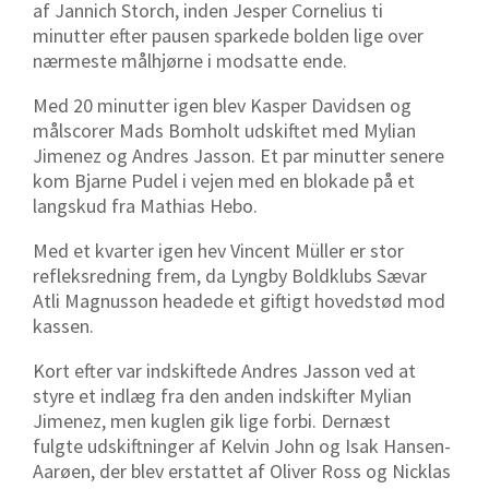
af Jannich Storch, inden Jesper Cornelius ti
minutter efter pausen sparkede bolden lige over
nærmeste målhjørne i modsatte ende.
Med 20 minutter igen blev Kasper Davidsen og
målscorer Mads Bomholt udskiftet med Mylian
Jimenez og Andres Jasson. Et par minutter senere
kom Bjarne Pudel i vejen med en blokade på et
langskud fra Mathias Hebo.
Med et kvarter igen hev Vincent Müller er stor
refleksredning frem, da Lyngby Boldklubs Sævar
Atli Magnusson headede et giftigt hovedstød mod
kassen.
Kort efter var indskiftede Andres Jasson ved at
styre et indlæg fra den anden indskifter Mylian
Jimenez, men kuglen gik lige forbi. Dernæst
fulgte udskiftninger af
Kelvin John og Isak
Hansen-
Aarøen, der blev erstattet af
Oliver Ross og Nicklas