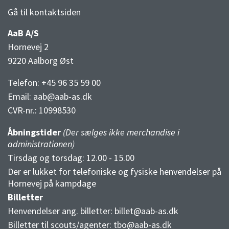
Gå til kontaktsiden
AaB A/S
Hornevej 2
9220 Aalborg Øst
Telefon: +45 96 35 59 00
Email:
aab@aab-as.dk
CVR-nr.:
10998530
Åbningstider
(Der sælges ikke merchandise i
administrationen)
Tirsdag og torsdag: 12.00 - 15.00
Der er lukket for telefoniske og fysiske henvendelser på
Hornevej på kampdage
Billetter
Henvendelser ang. billetter:
billet@aab-as.dk
Billetter til scouts/agenter:
tbo@aab-as.dk