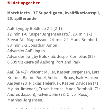
til det opgør her.
Matchfacts - 3F Superligaen, kvalifikationsspil,
25. spillerunde
AaB-Lyngby Boldklub 2-2 (2-1)
12. min 1-0 Kasper Jørgensen (str.), 23. min 1-1
Sævar Atli Magnusson, 24. min 2-1 Mads Bomholt,
80. min 2-2 Jonathan Amon
Advarsler AaB: Ingen
Advarsler Lyngby Boldklub: Jesper Cornelius (81)
6.805 tilskuere på Aalborg Portland Park
AaB (4-4-2): Vincent Müller, Kasper Jørgensen, Lars
Kramer, Bjarne Pudel, Andreas Bruus, Isak Hansen-
Aarøen (78: Nicklas Helenius), Kasper Davidsen (71:
Mylian Jimenez), Travis Hernes, Mads Bomholt (71:
Andres Jasson), Kelvin John (78: Oliver Ross),
Mathias Jørgensen.