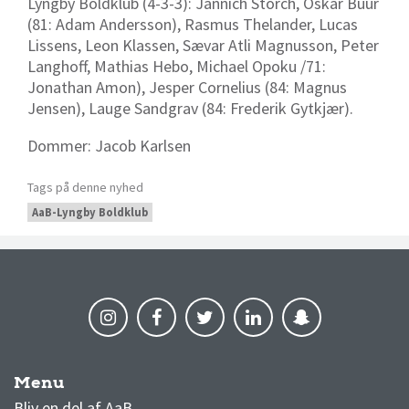
Lyngby Boldklub (4-3-3): Jannich Storch, Oskar Buur
(81: Adam Andersson), Rasmus Thelander, Lucas
Lissens, Leon Klassen, Sævar Atli Magnusson, Peter
Langhoff, Mathias Hebo, Michael Opoku /71:
Jonathan Amon), Jesper Cornelius (84: Magnus
Jensen), Lauge Sandgrav (84: Frederik Gytkjær).
Dommer: Jacob Karlsen
Tags på denne nyhed
AaB-Lyngby Boldklub
Menu
AaB nyheder
Bliv en del af AaB