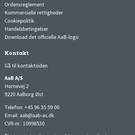
Ordensreglement
Kommercielle rettigheder
Cookiepolitik
Handelsbetingelser
Download det officielle AaB-logo
Kontakt
3F Superliga stilling og kampe
1 division stilling og kampe
Gå til kontaktsiden
AaB A/S
Hornevej 2
9220 Aalborg Øst
Telefon: +45 96 35 59 00
Email:
aab@aab-as.dk
CVR-nr.:
10998530