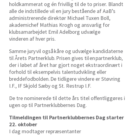
holdkammerat og én frivillig til de to priser. Blandt
alle de indstillede vil en jury bestående af AaB’s
administrerende direktør Michael Tuxen Boll,
akademichef Mathias Krogh og ansvarlig for
klubsamarbejdet Emil Adelborg udvælge
vinderen af hver pris.
Samme jury vil også kåre og udvælge kandidaterne
til Årets Partnerklub. Prisen gives til en partnerklub,
der i løbet af året har gjort noget ekstraordinært i
forhold til eksempelvis talentudvikling eller
breddefodbolden. De tidligere vindere er Støvring
I.F., IF Skjold Sæby og St. Restrup I.F.
De tre nominerede til dette års titel offentliggøres i
ugen op til Partnerklubbernes Dag.
Tilmeldingen til Partnerklubbernes Dag starter
22. oktober
I dag modtager repræsentanter