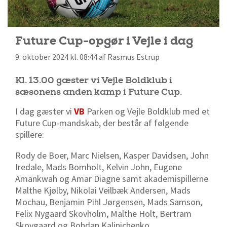
Future Cup-opgør i Vejle i dag
9. oktober 2024 kl. 08:44 af Rasmus Estrup
Kl. 13.00 gæster vi Vejle Boldklub i
sæsonens anden kamp i Future Cup.
I dag gæster vi
VB
Parken og Vejle Boldklub med et
Future Cup-mandskab, der består af følgende
spillere:
Rody de Boer, Marc Nielsen, Kasper Davidsen, John
Iredale, Mads Bomholt, Kelvin John, Eugene
Amankwah og Amar Diagne samt akademispillerne
Malthe Kjølby, Nikolai Veilbæk Andersen, Mads
Mochau, Benjamin Pihl Jørgensen, Mads Samson,
Felix Nygaard Skovholm, Malthe Holt, Bertram
Skovgaard og Bohdan Kalinichenko.