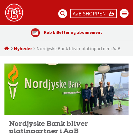
AaB SHOPPEN
Køb billetter og abonnement
Nyheder
Nordjyske Bank bliver platinpartner i AaB
Nordjyske Bank bliver
platinpartner i AaB