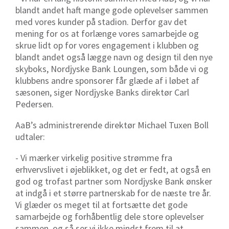
blandt andet haft mange gode oplevelser sammen
med vores kunder på stadion. Derfor gav det
mening for os at forlænge vores samarbejde og
skrue lidt op for vores engagement i klubben og
blandt andet også lægge navn og design til den nye
skyboks, Nordjyske Bank Loungen, som både vi og
klubbens andre sponsorer får glæde af i løbet af
sæsonen, siger Nordjyske Banks direktør Carl
Pedersen.
AaB’s administrerende direktør Michael Tuxen Boll
udtaler:
- Vi mærker virkelig positive strømme fra
erhvervslivet i øjeblikket, og det er fedt, at også en
god og trofast partner som Nordjyske Bank ønsker
at indgå i et større partnerskab for de næste tre år.
Vi glæder os meget til at fortsætte det gode
samarbejde og forhåbentlig dele store oplevelser
sammen, og så ser vi ikke mindst frem til at