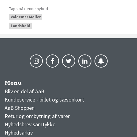
Tags på denne nyhed
Valdemar Møller
Landshold
Menu
AaB nyheder
Bliv en del af AaB
Kundeservice - billet og sæsonkort
AaB Shoppen
Retur og ombytning af varer
Nyhedsbrev samtykke
Nyhedsarkiv