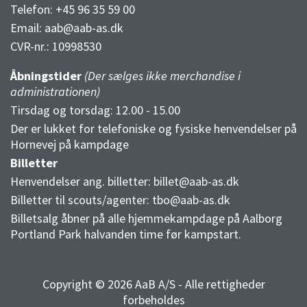
Telefon: +45 96 35 59 00
Email:
aab@aab-as.dk
CVR-nr.:
10998530
Åbningstider
(Der sælges ikke merchandise i
administrationen)
Tirsdag og torsdag: 12.00 - 15.00
Der er lukket for telefoniske og fysiske henvendelser på
Hornevej på kampdage
Billetter
Henvendelser ang. billetter:
billet@aab-as.dk
Billetter til scouts/agenter:
tbo@aab-as.dk
Billetsalg åbner på alle hjemmekampdage på Aalborg
Portland Park halvanden time før kampstart.
Copyright © 2026 AaB A/S - Alle rettigheder
forbeholdes