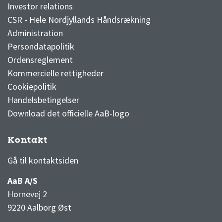
Investor relations
CSR - Hele Nordjyllands Håndsrækning
Administration
Persondatapolitik
Ordensreglement
Kommercielle rettigheder
Cookiepolitik
Handelsbetingelser
Download det officielle AaB-logo
Kontakt
3F Superliga stilling og kampe
1 division stilling og kampe
Gå til kontaktsiden
AaB A/S
Hornevej 2
9220 Aalborg Øst