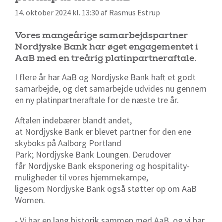
14. oktober 2024 kl. 13:30 af Rasmus Estrup
Vores mangeårige samarbejdspartner
Nordjyske Bank har øget engagementet i
AaB med en treårig platinpartneraftale.
I flere år har AaB og Nordjyske Bank haft et godt
samarbejde, og det samarbejde udvides nu gennem
en ny platinpartneraftale for de næste tre år.
Aftalen indebærer blandt andet,
at Nordjyske Bank er blevet partner for den ene
skyboks på Aalborg Portland
Park; Nordjyske Bank Loungen. Derudover
får Nordjyske Bank eksponering og hospitality-
muligheder til vores hjemmekampe,
ligesom Nordjyske Bank også støtter op om AaB
Women.
-
Vi har en lang historik sammen med AaB, og vi har