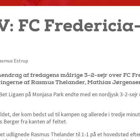
V: FC Frederici
 Rasmus Estrup
mendrag af fredagens målrige 3-2-sejr over FC Fr
oringerne af Rasmus Thelander, Mathias Jørgense
Bet Ligaen på Monjasa Park endte med en nordjysk 3-2-sejr 
det, der kom bedst ud til kampen og allerede i tredje minut
s Berger fra kanten af feltet.
ret udlignede Rasmus Thelander til 1-1 på et hovedstød efter