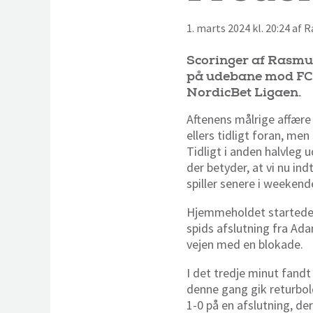
1. marts 2024 kl. 20:24 af
Scoringer af Rasmu
på udebane mod FC F
NordicBet Ligaen.
Aftenens målrige affære
ellers tidligt foran, me
Tidligt i anden halvleg
der betyder, at vi nu in
spiller senere i weeken
Hjemmeholdet startede b
spids afslutning fra Ad
vejen med en blokade.
I det tredje minut fand
denne gang gik returbol
1-0 på en afslutning, d