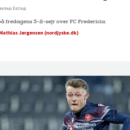
 Rasmus Estrup
å fredagens 3-2-sejr over FC Fredericia.
Mathias Jørgensen (nordjyske.dk)