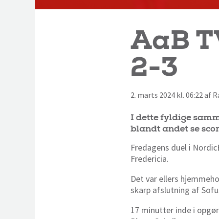
AaB T
2-3
2. marts 2024 kl. 06:22 af
I dette fyldige sam
blandt andet se sc
Fredagens duel i Nordic
Fredericia.
Det var ellers hjemmehol
skarp afslutning af Sofu
17 minutter inde i opgø