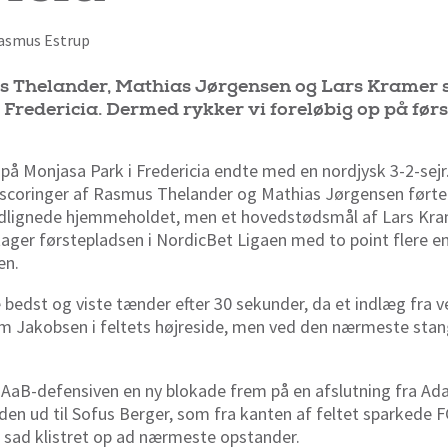
 Rasmus Estrup
s Thelander, Mathias Jørgensen og Lars Kramer s
redericia. Dermed rykker vi foreløbig op på førs
 på Monjasa Park i Fredericia endte med en nordjysk 3-2-sejr
n scoringer af Rasmus Thelander og Mathias Jørgensen førte 
 udlignede hjemmeholdet, men et hovedstødsmål af Lars Kram
dtager førstepladsen i NordicBet Ligaen med to point flere e
den.
edst og viste tænder efter 30 sekunder, da et indlæg fra ven
am Jakobsen i feltets højreside, men ved den nærmeste stan
t AaB-defensiven en ny blokade frem på en afslutning fra 
den ud til Sofus Berger, som fra kanten af feltet sparkede 
er sad klistret op ad nærmeste opstander.