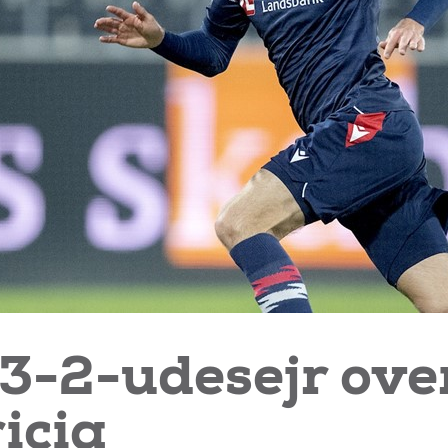
 3-2-udesejr ove
icia