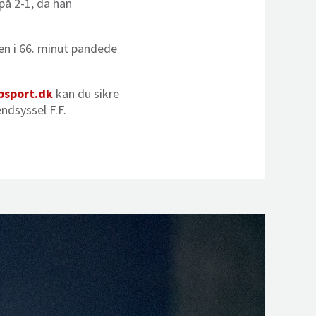
på 2-1, da han
men i 66. minut pandede
bsport.dk
kan du sikre
endsyssel F.F.