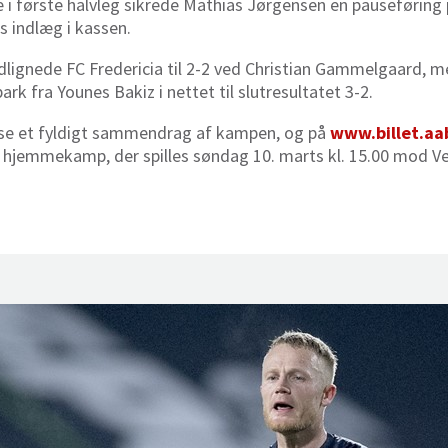
 i første halvleg sikrede Mathias Jørgensen en pauseføring 
s indlæg i kassen.
udlignede FC Fredericia til 2-2 ved Christian Gammelgaard, 
ark fra Younes Bakiz i nettet til slutresultatet 3-2.
 se et fyldigt sammendrag af kampen, og på
www.billet.aa
te hjemmekamp, der spilles søndag 10. marts kl. 15.00 mod V