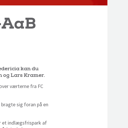
a-AaB
edericia kan du
n og Lars Kramer.
over værterne fra FC
 bragte sig foran på en
 et indlægsfrispark af