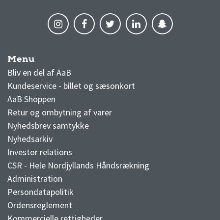
Menu
AaB nyheder
Bliv en del af AaB
Kundeservice - billet og sæsonkort
AaB Shoppen
Retur og ombytning af varer
Nyhedsbrev samtykke
Nyhedsarkiv
Investor relations
CSR - Hele Nordjyllands Håndsrækning
Administration
Persondatapolitik
Ordensreglement
Kommercielle rettigheder