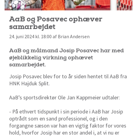
AaB og Posavec ophæver
samarbejdet
24. juni 2024 kl. 18:00 af Brian Andersen
AaB og målmand Josip Posavec har med
øjeblikkelig virkning ophævet
samarbejdet.
Josip Posavec blev for to år siden hentet til AaB fra
HNK Hajduk Split.
AaB’s sportsdirektør Ole Jan Kappmeier udtaler:
- På ethvert tidspunkt i sin periode i AaB har Josip
optrådt som en sand professionel, og i den
forgangne sæson var han en vigtig faktor for vores
hold, hvorfor Josip har en stor andel i, at vi nu er