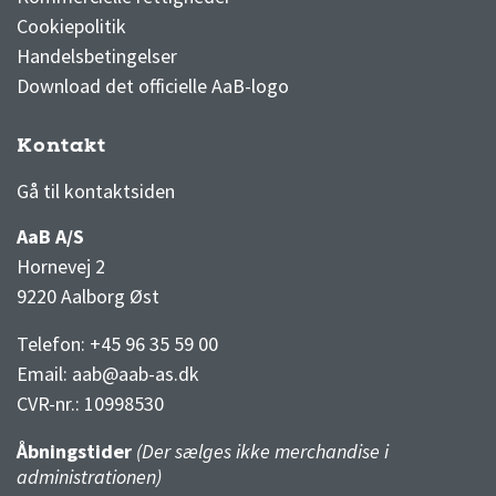
Cookiepolitik
Handelsbetingelser
Download det officielle AaB-logo
Kontakt
3F Superliga stilling og kampe
1 division stilling og kampe
Gå til kontaktsiden
AaB A/S
Hornevej 2
9220 Aalborg Øst
Telefon: +45 96 35 59 00
Email:
aab@aab-as.dk
CVR-nr.:
10998530
Åbningstider
(Der sælges ikke merchandise i
administrationen)