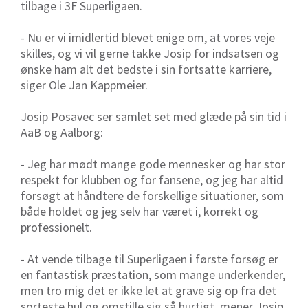
tilbage i 3F Superligaen.
- Nu er vi imidlertid blevet enige om, at vores veje
skilles, og vi vil gerne takke Josip for indsatsen og
ønske ham alt det bedste i sin fortsatte karriere,
siger Ole Jan Kappmeier.
Josip Posavec ser samlet set med glæde på sin tid i
AaB og Aalborg:
- Jeg har mødt mange gode mennesker og har stor
respekt for klubben og for fansene, og jeg har altid
forsøgt at håndtere de forskellige situationer, som
både holdet og jeg selv har været i, korrekt og
professionelt.
- At vende tilbage til Superligaen i første forsøg er
en fantastisk præstation, som mange underkender,
men tro mig det er ikke let at grave sig op fra det
sorteste hul og omstille sig så hurtigt, mener Josip