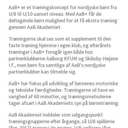
AaB+ er et træningskoncept for nordjyske børn fra
U/8 til U/10 uanset niveau. Med AaB+ får de
deltagende børn mulighed for at få ekstra træning
gennem AaB Akademiet.
Træningerne skal ses som et supplement til den
faste træning hjemme i egen klub, og efterårets
træninger i AaB+ foregår igen både hos
partnerklubberne Aalborg KFUM og Skibsby-Højene
I.F., men børn fra samtlige af AaB's nordjyske
partnerklubber kan tilmelde sig.
AaB+ har fokus på udvikling af børnenes motoriske
og tekniske færdigheder. Træningerne vil have en
varighed af 60 minutter, og træningsmetoderne
tager afsæt i AaB Akademiets syn på børnetræning.
AaB Akademiet inddeler som udgangspunkt
træningsgrupperne efter årgange, så U/8-spillerne
(årg. 2017) træner i én gruppe, U/9-spillerne (årg.