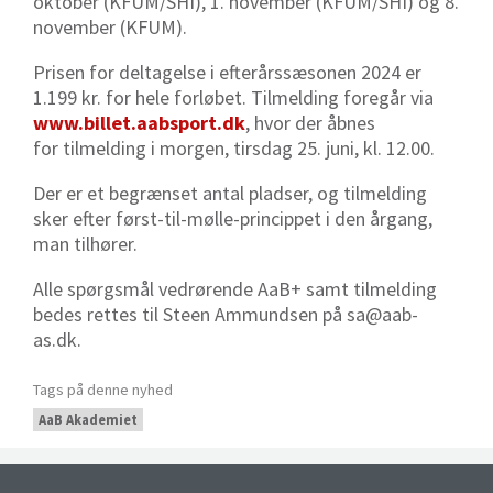
oktober (KFUM/SHI), 1. november (KFUM/SHI) og 8.
november (KFUM).
Prisen for deltagelse i efterårssæsonen 2024 er
1.199 kr. for hele forløbet. Tilmelding foregår via
www.billet.aabsport.dk
, hvor der åbnes
for tilmelding i morgen, tirsdag 25. juni, kl. 12.00.
Der er et begrænset antal pladser, og tilmelding
sker efter først-til-mølle-princippet i den årgang,
man tilhører.
Alle spørgsmål vedrørende AaB+ samt tilmelding
bedes rettes til Steen Ammundsen på sa@aab-
as.dk.
Tags på denne nyhed
AaB Akademiet