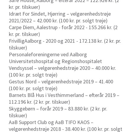
Safe House, Aalborg – efterår 2022 – 122.926 kr. (2
kr. pr. tilskuer)
Idræt For Sindet, Hjørring – velgørenhedstrøje
2021/2022 – 42.000 kr. (100 kr. pr. solgt trøje)
Carpe Diem, Aalestrup - forår 2022 - 155.266 kr. (2
kr. pr. tilskuer)
FrivilligAalborg - 2020 og 2021 - 172.138 kr. (2 kr. pr.
tilskuer)
Personaleforeningerne ved Aalborg
Universitetshospital og Regionshospitalet
Vendsyssel – velgørenhedstrøje 2020 – 40.000 kr.
(100 kr. pr. solgt trøje)
Gestus Nord – velgørenhedstrøje 2019 – 41.400
(100 kr. pr. solgt trøje)
Barnets Blå Hus i Vesthimmerland – efterår 2019 –
112.196 kr. (2 kr. pr. tilskuer)
Skyggebørn – forår 2019 – 83.880 kr. (2 kr. pr.
tilskuer)
AaB Support Club og AaB TIFO KAOS –
velgørenhedstrøje 2018 - 38.400 kr. (100 kr. pr. solgt