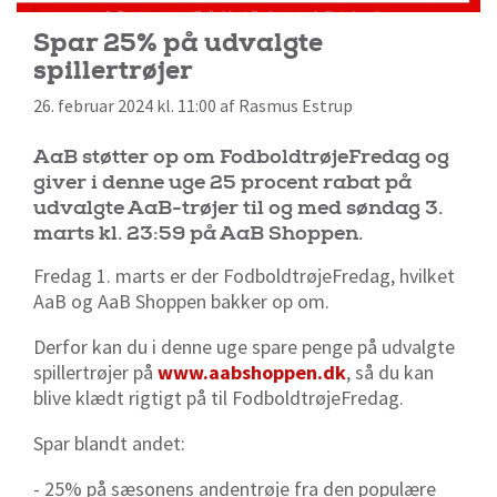
Spar 25% på udvalgte
spillertrøjer
26. februar 2024 kl. 11:00 af Rasmus Estrup
AaB støtter op om FodboldtrøjeFredag og
giver i denne uge 25 procent rabat på
udvalgte AaB-trøjer til og med søndag 3.
marts kl. 23:59 på AaB Shoppen.
Fredag 1. marts er der FodboldtrøjeFredag, hvilket
AaB og AaB Shoppen bakker op om.
Derfor kan du i denne uge spare penge på udvalgte
spillertrøjer på
www.aabshoppen.dk
, så du kan
blive klædt rigtigt på til Fodbo
ldtrøjeFredag.
Spar blandt andet:
- 25% på sæsonens andentrøje fra den populære