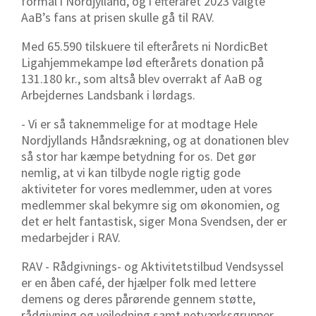
formål i Nordjylland, og i efteråret 2023 valgte
AaB’s fans at prisen skulle gå til RAV.
Med 65.590 tilskuere til efterårets ni NordicBet
Ligahjemmekampe lød efterårets donation på
131.180 kr., som altså blev overrakt af AaB og
Arbejdernes Landsbank i lørdags.
- Vi er så taknemmelige for at modtage Hele
Nordjyllands Håndsrækning, og at donationen blev
så stor har kæmpe betydning for os. Det gør
nemlig, at vi kan tilbyde nogle rigtig gode
aktiviteter for vores medlemmer, uden at vores
medlemmer skal bekymre sig om økonomien, og
det er helt fantastisk, siger Mona Svendsen, der er
medarbejder i RAV.
RAV - Rådgivnings- og Aktivitetstilbud Vendsyssel
er en åben café, der hjælper folk med lettere
demens og deres pårørende gennem støtte,
rådgivning og vejledning samt netværksgrupper