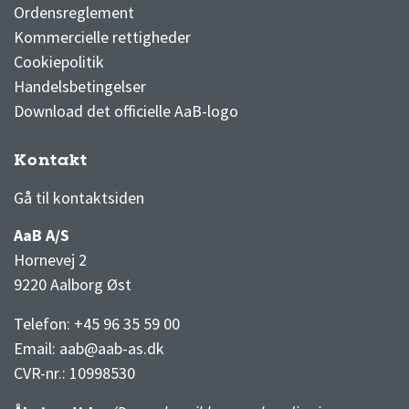
Ordensreglement
Kommercielle rettigheder
Cookiepolitik
Handelsbetingelser
Download det officielle AaB-logo
Kontakt
3F Superliga stilling og kampe
1 division stilling og kampe
Gå til kontaktsiden
AaB A/S
Hornevej 2
9220 Aalborg Øst
Telefon: +45 96 35 59 00
Email:
aab@aab-as.dk
CVR-nr.:
10998530