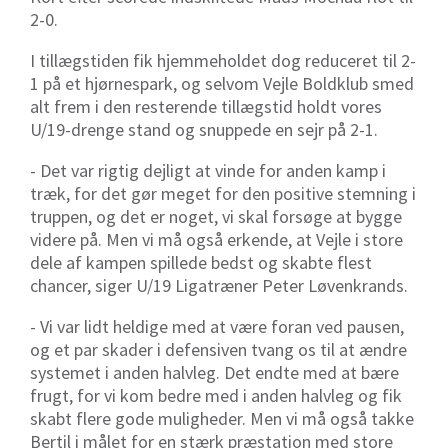
2-0.
I tillægstiden fik hjemmeholdet dog reduceret til 2-
1 på et hjørnespark, og selvom Vejle Boldklub smed
alt frem i den resterende tillægstid holdt vores
U/19-drenge stand og snuppede en sejr på 2-1.
- Det var rigtig dejligt at vinde for anden kamp i
træk, for det gør meget for den positive stemning i
truppen, og det er noget, vi skal forsøge at bygge
videre på. Men vi må også erkende, at Vejle i store
dele af kampen spillede bedst og skabte flest
chancer, siger U/19 Ligatræner Peter Løvenkrands.
- Vi var lidt heldige med at være foran ved pausen,
og et par skader i defensiven tvang os til at ændre
systemet i anden halvleg. Det endte med at bære
frugt, for vi kom bedre med i anden halvleg og fik
skabt flere gode muligheder. Men vi må også takke
Bertil i målet for en stærk præstation med store