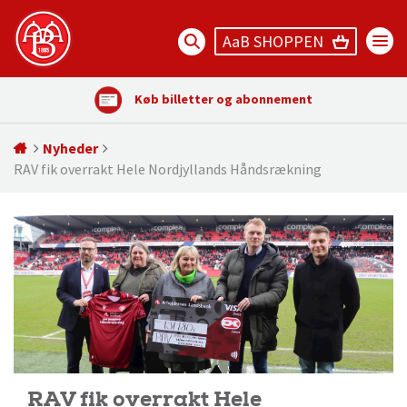
AaB SHOPPEN
Køb billetter og abonnement
Nyheder
RAV fik overrakt Hele Nordjyllands Håndsrækning
RAV fik overrakt Hele