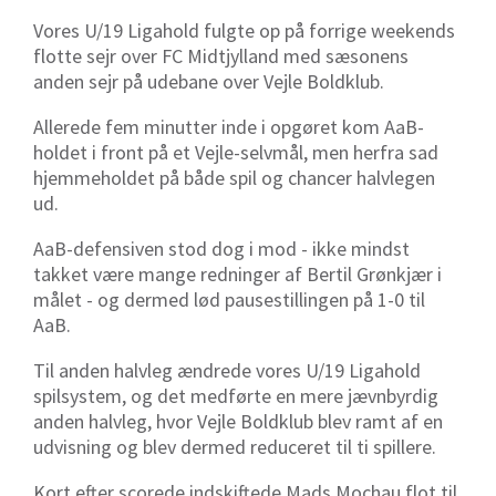
Vores U/19 Ligahold fulgte op på forrige weekends
flotte sejr over FC Midtjylland med sæsonens
anden sejr på udebane over Vejle Boldklub.
Allerede fem minutter inde i opgøret kom AaB-
holdet i front på et Vejle-selvmål, men herfra sad
hjemmeholdet på både spil og chancer halvlegen
ud.
AaB-defensiven stod dog i mod - ikke mindst
takket være mange redninger af Bertil Grønkjær i
målet - og dermed lød pausestillingen på 1-0 til
AaB.
Til anden halvleg ændrede vores U/19 Ligahold
spilsystem, og det medførte en mere jævnbyrdig
anden halvleg, hvor
Vejle Boldklub blev ramt af en
udvisning og blev dermed reduceret til ti spillere.
Kort efter scorede indskiftede Mads Mochau flot til