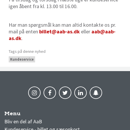
igen åbent fra kl. 13.00 til 16.00.
Har man spørgsmål kan man altid kontakte os pr.
mail på enten
billet@aab-as.dk
eller
aab@aab-
as.dk
.
Tags på denne nyhed
Kundeservice
Menu
AaB nyheder
Bliv en del af AaB
Kundeservice - billet og sæsonkort