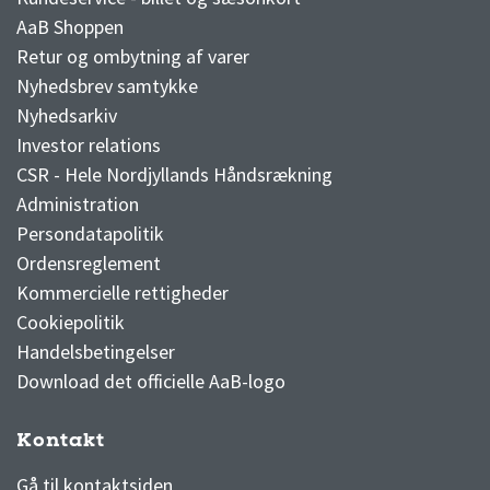
AaB Shoppen
Retur og ombytning af varer
Nyhedsbrev samtykke
Nyhedsarkiv
Investor relations
CSR - Hele Nordjyllands Håndsrækning
Administration
Persondatapolitik
Ordensreglement
Kommercielle rettigheder
Cookiepolitik
Handelsbetingelser
Download det officielle AaB-logo
Kontakt
3F Superliga stilling og kampe
1 division stilling og kampe
Gå til kontaktsiden