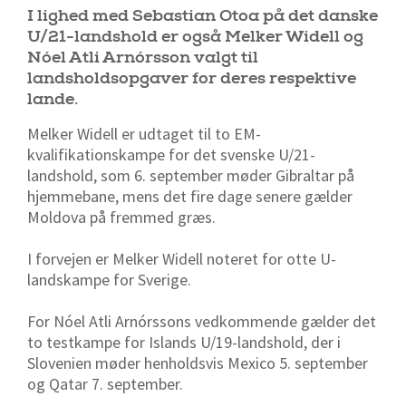
I lighed med Sebastian Otoa på det danske
U/21-landshold er også Melker Widell og
Nóel Atli Arnórsson valgt til
landsholdsopgaver for deres respektive
lande.
Melker Widell er udtaget til to EM-
kvalifikationskampe for det svenske U/21-
landshold, som 6. september møder Gibraltar på
hjemmebane, mens det fire dage senere gælder
Moldova på fremmed græs.
I forvejen er Melker Widell noteret for otte U-
landskampe for Sverige.
For Nóel Atli Arnórssons vedkommende gælder det
to testkampe for Islands U/19-landshold, der i
Slovenien møder henholdsvis Mexico 5. september
og Qatar 7. september.