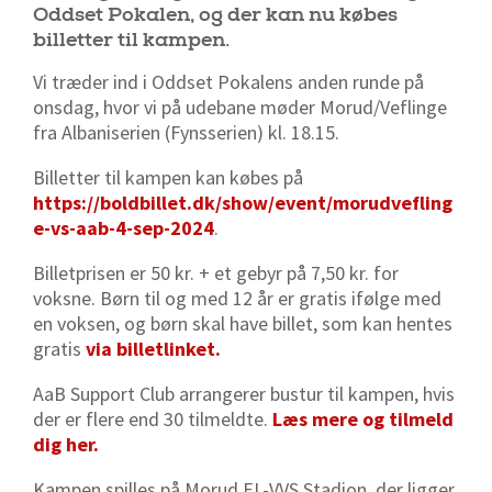
Oddset Pokalen, og der kan nu købes
billetter til kampen.
Vi træder ind i Oddset Pokalens anden runde på
onsdag, hvor vi på udebane møder Morud/Veflinge
fra Albaniserien (Fynsserien) kl. 18.15.
Billetter til kampen kan købes på
https://boldbillet.dk/show/event/morudvefling
e-vs-aab-4-sep-2024
.
Billetprisen er 50 kr. + et gebyr på 7,50 kr. for
voksne. Børn til og med 12 år er gratis ifølge med
en voksen, og børn skal have billet, som kan hentes
gratis
via billetlinket.
AaB Support Club arrangerer bustur til kampen, hvis
der er flere end 30 tilmeldte.
Læs mere og tilmeld
dig her.
Kampen spilles på Morud EL-VVS Stadion, der ligger