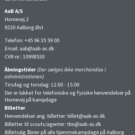
AaB A/S
Hornevej 2
9220 Aalborg Øst
Telefon: +45 96 35 59 00
Email:
aab@aab-as.dk
CVR-nr.:
10998530
Åbningstider
(Der sælges ikke merchandise i
administrationen)
Tirsdag og torsdag: 12.00 - 15.00
Der er lukket for telefoniske og fysiske henvendelser på
Hornevej på kampdage
Billetter
Henvendelser ang. billetter:
billet@aab-as.dk
Billetter til scouts/agenter:
tbo@aab-as.dk
Billetsalg åbner på alle hjemmekampdage på Aalborg