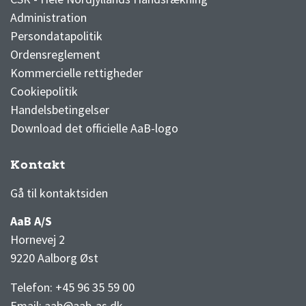
Administration
Persondatapolitik
Ordensreglement
Kommercielle rettigheder
Cookiepolitik
Handelsbetingelser
Download det officielle AaB-logo
Kontakt
3F Superliga stilling og kampe
1 division stilling og kampe
Gå til kontaktsiden
AaB A/S
Hornevej 2
9220 Aalborg Øst
Telefon: +45 96 35 59 00
Email:
aab@aab-as.dk