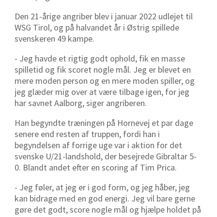
Den 21-årige angriber blev i januar 2022 udlejet til
WSG Tirol, og på halvandet år i Østrig spillede
svenskeren 49 kampe.
- Jeg havde et rigtig godt ophold, fik en masse
spilletid og fik scoret nogle mål. Jeg er blevet en
mere moden person og en mere moden spiller, og
jeg glæder mig over at være tilbage igen, for jeg
har savnet Aalborg, siger angriberen.
Han begyndte træningen på Hornevej et par dage
senere end resten af truppen, fordi han i
begyndelsen af forrige uge var i aktion for det
svenske U/21-landshold, der besejrede Gibraltar 5-
0. Blandt andet efter en scoring af Tim Prica.
- Jeg føler, at jeg er i god form, og jeg håber, jeg
kan bidrage med en god energi. Jeg vil bare gerne
gøre det godt, score nogle mål og hjælpe holdet på