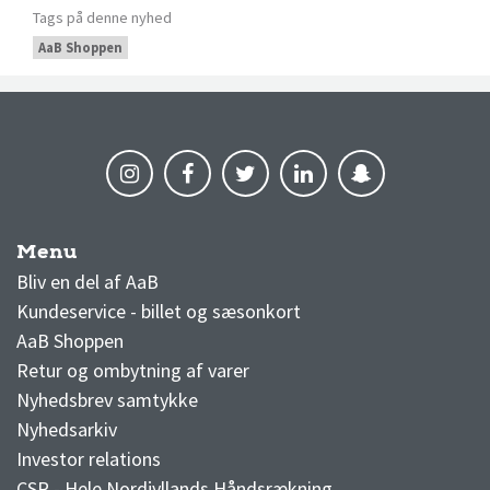
Tags på denne nyhed
AaB Shoppen
Menu
AaB nyheder
Bliv en del af AaB
Kundeservice - billet og sæsonkort
AaB Shoppen
Retur og ombytning af varer
Nyhedsbrev samtykke
Nyhedsarkiv
Investor relations
CSR - Hele Nordjyllands Håndsrækning