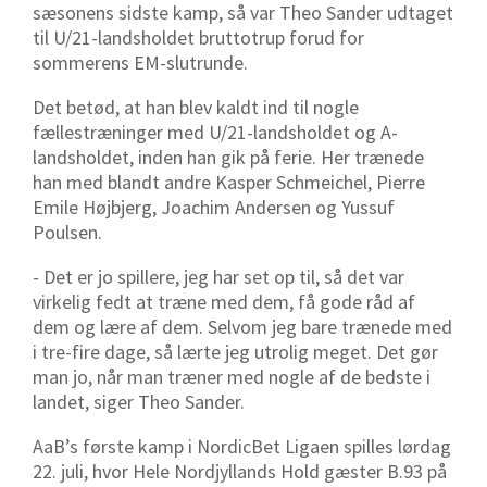
sæsonens sidste kamp, så var Theo Sander udtaget
til U/21-landsholdet bruttotrup forud for
sommerens EM-slutrunde.
Det betød, at han blev kaldt ind til nogle
fællestræninger med U/21-landsholdet og A-
landsholdet, inden han gik på ferie. Her trænede
han med blandt andre Kasper Schmeichel, Pierre
Emile Højbjerg, Joachim Andersen og Yussuf
Poulsen.
- Det er jo spillere, jeg har set op til, så det var
virkelig fedt at træne med dem, få gode råd af
dem og lære af dem. Selvom jeg bare trænede med
i tre-fire dage, så lærte jeg utrolig meget. Det gør
man jo, når man træner med nogle af de bedste i
landet, siger Theo Sander.
AaB’s første kamp i NordicBet Ligaen spilles lørdag
22. juli, hvor Hele Nordjyllands Hold gæster B.93 på