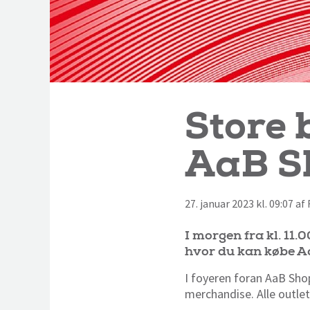
Store b
AaB S
27. januar 2023 kl. 09:07 a
I morgen fra kl. 11.
hvor du kan købe A
I foyeren foran AaB Sho
merchandise. Alle outlet-