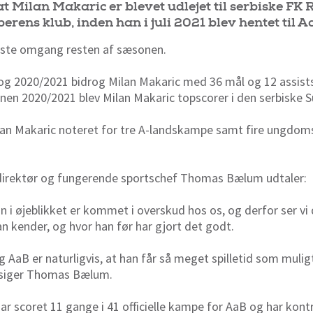
t Milan Makaric er blevet udlejet til serbiske FK 
rens klub, inden han i juli 2021 blev hentet til A
ørste omgang resten af sæsonen.
g 2020/2021 bidrog Milan Makaric med 36 mål og 12 assists
onen 2020/2021 blev Milan Makaric topscorer i den serbiske 
ilan Makaric noteret for tre A-landskampe samt fire ungdo
direktør og fungerende sportschef Thomas Bælum udtaler:
lan i øjeblikket er kommet i overskud hos os, og derfor ser v
han kender, og hvor han før har gjort det godt.
g AaB er naturligvis, at han får så meget spilletid som muligt
, siger Thomas Bælum.
ar scoret 11 gange i 41 officielle kampe for AaB og har kontra