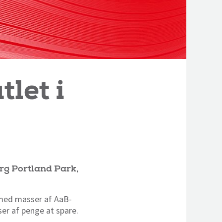
tlet i
org Portland Park,
 med masser af AaB-
sser af penge at spare.