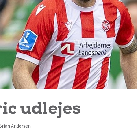
c udlejes
f Brian Andersen