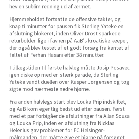
hev en sublim redning ud af ærmet.
Hjemmeholdet fortsatte de offensive takter, og
knap ti minutter før pausen fik
Sterling Yateke en
afslutning blokeret, inden Oliver Drost sparkede
returbolden lige i favnen på AaB's kroatiske keeper,
der også blev testet af et godt forsøg fra kantet af
feltet af Ferhan Hasani efter 38 minutter.
I tillægstiden til første halvleg måtte Josip Posavec
igen diske op med en stærk parade, da Sterling
Yateke vandt duellen over Kasper Jørgensen og tog
sigte mod nærmeste nedre hjørne.
Fra anden halvlegs start blev Louka Prip indskiftet,
og AaB kom egentlig bedst ud efter pausen. Først
med et par forbigående afslutninger fra Allan Sousa
og Louka Prip, inden en afslutning fra Nicklas
Helenius gav problemer for FC Helsingør-
målmanden, der måtte give et hjørne på forsøget.