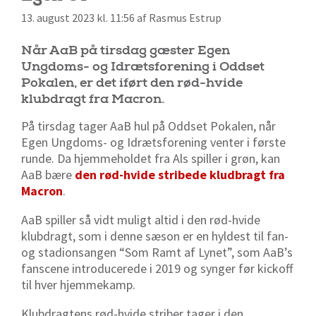
13. august 2023 kl. 11:56 af Rasmus Estrup
Når AaB på tirsdag gæster Egen
Ungdoms- og Idrætsforening i Oddset
Pokalen, er det iført den rød-hvide
klubdragt fra Macron.
På tirsdag tager AaB hul på Oddset Pokalen, når
Egen Ungdoms- og Idrætsforening venter i første
runde. Da hjemmeholdet fra Als spiller i grøn, kan
AaB bære
den rød-hvide stribede kludbragt fra
Macron
.
AaB spiller så vidt muligt altid i den rød-hvide
klubdragt, som i denne sæson er en hyldest til fan-
og stadionsangen “Som Ramt af Lynet”, som AaB’s
fanscene introducerede i 2019 og synger før kickoff
til hver hjemmekamp.
Klubdragtens rød-hvide striber tager i den