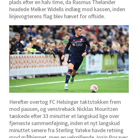
plads efter en halv time, da Rasmus Thelander
headede Melker Widells indlæg mod kassen, inden
linjevogterens flag blev hævet for offside.
Herefter overtog FC Helsingør taktstokken frem
mod pausen, og venstreback Nicklas Mouritzen
tæskede efter 33 minutter et langskud lige over
fjerneste sammenføjning, inden et nyt langskud
minuttet senere fra Sterling Yateke havde retning
mod målhjørnet, men en velspillende Josip Posavec