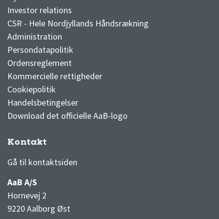
Investor relations
CSR - Hele Nordjyllands Håndsrækning
Administration
Persondatapolitik
Ordensreglement
Kommercielle rettigheder
Cookiepolitik
Handelsbetingelser
Download det officielle AaB-logo
Kontakt
3F Superliga stilling og kampe
1 division stilling og kampe
Gå til kontaktsiden
AaB A/S
Hornevej 2
9220 Aalborg Øst