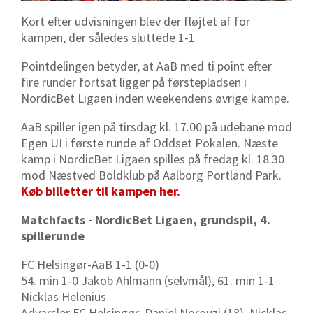
Kort efter udvisningen blev der fløjtet af for
kampen, der således sluttede 1-1.
Pointdelingen betyder, at AaB med ti point efter
fire runder fortsat ligger på førstepladsen i
NordicBet Ligaen inden weekendens øvrige kampe.
AaB spiller igen på tirsdag kl. 17.00 på udebane mod
Egen UI i første runde af Oddset Pokalen. Næste
kamp i NordicBet Ligaen spilles på fredag kl. 18.30
mod Næstved Boldklub på Aalborg Portland Park.
Køb billetter til kampen her.
Matchfacts - NordicBet Ligaen, grundspil, 4.
spillerunde
FC Helsingør-AaB 1-1 (0-0)
54. min 1-0 Jakob Ahlmann (selvmål), 61. min 1-1
Nicklas Helenius
Advarsler FC Helsingør: Daniel Norouzi (18),
Nicklas