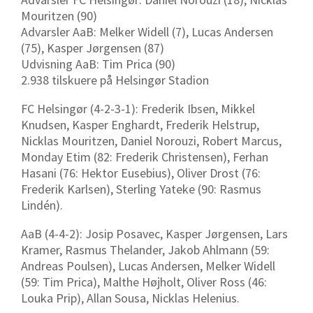
Mouritzen (90)
Advarsler AaB: Melker Widell (7), Lucas Andersen
(75), Kasper Jørgensen (87)
Udvisning AaB: Tim Prica (90)
2.938 tilskuere på Helsingør Stadion
FC Helsingør (4-2-3-1): Frederik Ibsen, Mikkel
Knudsen, Kasper Enghardt, Frederik Helstrup,
Nicklas Mouritzen, Daniel Norouzi, Robert Marcus,
Monday Etim (82: Frederik Christensen), Ferhan
Hasani (76:
Hektor Eusebius)
, Oliver Drost (76:
Frederik Karlsen), Sterling Yateke (90: Rasmus
Lindén).
AaB (4-4-2): Josip Posavec, Kasper Jørgensen, Lars
Kramer, Rasmus Thelander, Jakob Ahlmann (59:
Andreas Poulsen), Lucas Andersen, Melker Widell
(59: Tim Prica), Malthe Højholt, Oliver Ross (46:
Louka Prip), Allan Sousa, Nicklas Helenius.