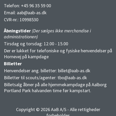
Telefon: +45 96 35 59 00
Email:
aab@aab-as.dk
CVR-nr.:
10998530
Åbningstider
(Der sælges ikke merchandise i
administrationen)
Tirsdag og torsdag: 12.00 - 15.00
Der er lukket for telefoniske og fysiske henvendelser på
Hornevej på kampdage
Billetter
Henvendelser ang. billetter:
billet@aab-as.dk
Billetter til scouts/agenter:
tbo@aab-as.dk
Billetsalg åbner på alle hjemmekampdage på Aalborg
Portland Park halvanden time før kampstart.
Copyright © 2026 AaB A/S - Alle rettigheder
forbeholdes