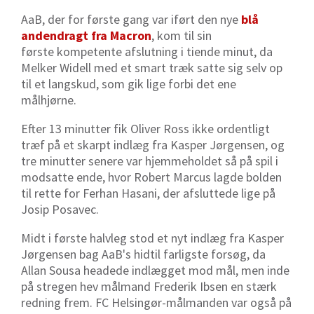
AaB, der for første gang var iført den nye
blå
andendragt fra Macron
, kom til sin
første kompetente afslutning i tiende minut, da
Melker Widell med et smart træk satte sig selv op
til et langskud, som gik lige forbi det ene
målhjørne.
Efter 13 minutter fik Oliver Ross ikke ordentligt
træf på et skarpt indlæg fra Kasper Jørgensen, og
tre minutter senere var hjemmeholdet så på spil i
modsatte ende, hvor Robert Marcus lagde bolden
til rette for Ferhan Hasani, der afsluttede lige på
Josip Posavec.
Midt i første halvleg stod et nyt indlæg fra Kasper
Jørgensen bag AaB's hidtil farligste forsøg, da
Allan Sousa headede indlægget mod mål, men inde
på stregen hev målmand Frederik Ibsen en stærk
redning frem. FC Helsingør-målmanden var også på