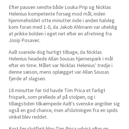
Efter pausen sendte både Louka Prip og Nicklas
Helenius kompetente forsøg mod mål, inden
hjemmeholdet otte minutter inde i anden halvleg
kom foran med 1-0, da Jakob Ahlmann var uheldig
at prikke bolden i eget net efter en afretning fra
Josip Posavec.
AaB svarede dog hurtigt tilbage, da Nicklas
Helenius headede Allan Sousas hjørnespark i mål
efter en time. Målet var Nicklas Helenius' tredje i
denne sæson, mens oplægget var Allan Sousas
fjerde af slagsen.
18 minutter før tid havde Tim Prica et farligt
frispark, som prellede af på stolpen, og i
tillægstiden tilkæmpede AaB's svenske angriber sig
også en god chance, men afslutningen fra en spids
vinkel blev reddet.
Kort før slutfløjt blev Tim Prica udvist efter en