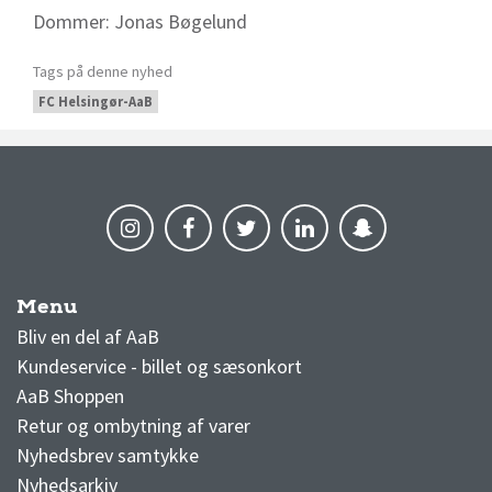
Dommer: Jonas Bøgelund
Tags på denne nyhed
FC Helsingør-AaB
Menu
AaB nyheder
Bliv en del af AaB
Kundeservice - billet og sæsonkort
AaB Shoppen
Retur og ombytning af varer
Nyhedsbrev samtykke
Nyhedsarkiv