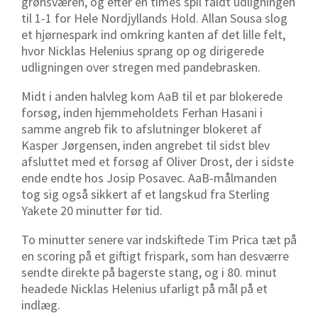
grønsværen, og efter en times spil faldt udligningen
til 1-1 for Hele Nordjyllands Hold. Allan Sousa slog
et hjørnespark ind omkring kanten af det lille felt,
hvor Nicklas Helenius sprang op og dirigerede
udligningen over stregen med pandebrasken.
Midt i anden halvleg kom AaB til et par blokerede
forsøg, inden hjemmeholdets
Ferhan Hasani i
samme angreb fik to afslutninger blokeret af
Kasper Jørgensen, inden angrebet til sidst blev
afsluttet med et forsøg af Oliver Drost, der i sidste
ende endte hos Josip Posavec. AaB-målmanden
tog sig også sikkert af et langskud fra Sterling
Yakete 20 minutter før tid.
To minutter senere var indskiftede Tim Prica tæt på
en scoring på et giftigt frispark, som han desværre
sendte direkte på bagerste stang, og i 80. minut
headede Nicklas Helenius ufarligt på mål på et
indlæg.