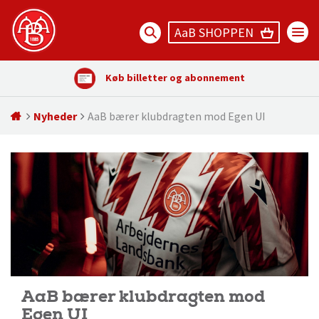
AaB SHOPPEN
Køb billetter og abonnement
Nyheder
AaB bærer klubdragten mod Egen UI
AaB bærer klubdragten mod
Egen UI