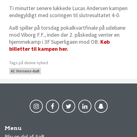
Ti minutter senere lukkede Lucas Andersen kampen
endegyldigt med scoringen til slutresultatet 4-0.
AaB spiller på torsdag pokalkvartfinale på udebane
mod Viborg F.F., inden der 2. påskedag venter en
hjemmekamp i 3F Superligaen mod OB.
Køb
billetter til kampen her.
Tags på denne nyhed
AC Horsens-AaB
Menu
AaB nyheder
Bliv en del af AaB