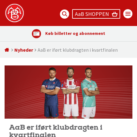
AaB SHOPPEN
Køb billetter og abonnement
Nyheder
AaB er iført klubdragten i kvartfinalen
AaB er iført klubdragten i
kvartfinalen