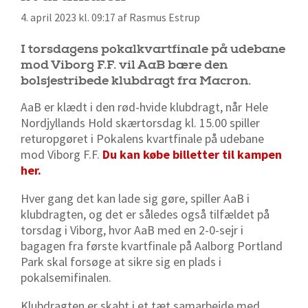
4. april 2023 kl. 09:17 af Rasmus Estrup
I torsdagens pokalkvartfinale på udebane
mod Viborg F.F. vil AaB bære den
bolsjestribede klubdragt fra Macron.
AaB er klædt i den rød-hvide klubdragt, når Hele
Nordjyllands Hold skærtorsdag kl. 15.00 spiller
returopgøret i Pokalens kvartfinale på udebane
mod Viborg F.F.
Du kan købe billetter til kampen
her.
Hver gang det kan lade sig gøre, spiller AaB i
klubdragten, og det er således også tilfældet på
torsdag i Viborg, hvor AaB med en 2-0-sejr i
bagagen fra første kvartfinale på Aalborg Portland
Park skal forsøge at sikre sig en plads i
pokalsemifinalen.
Klubdragten er skabt i et tæt samarbejde med