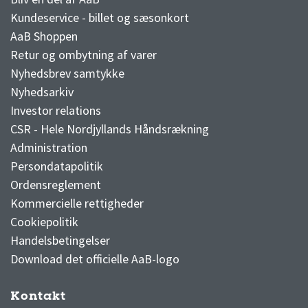
Kundeservice - billet og sæsonkort
AaB Shoppen
Retur og ombytning af varer
Nyhedsbrev samtykke
Nyhedsarkiv
Investor relations
CSR - Hele Nordjyllands Håndsrækning
Administration
Persondatapolitik
Ordensreglement
Kommercielle rettigheder
Cookiepolitik
Handelsbetingelser
Download det officielle AaB-logo
Kontakt
3F Superliga stilling og kampe
1 division stilling og kampe