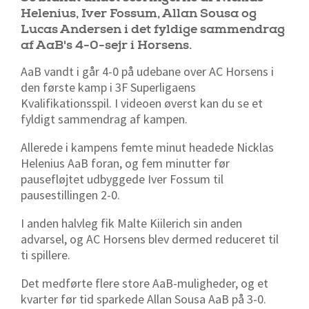
Helenius, Iver Fossum, Allan Sousa og
Lucas Andersen i det fyldige sammendrag
af AaB's 4-0-sejr i Horsens.
AaB vandt i går 4-0 på udebane over AC Horsens i
den første kamp i 3F Superligaens
Kvalifikationsspil. I videoen øverst kan du se et
fyldigt sammendrag af kampen.
Allerede i kampens femte minut headede Nicklas
Helenius AaB foran, og fem minutter før
pausefløjtet udbyggede Iver Fossum til
pausestillingen 2-0.
I anden halvleg fik Malte Kiilerich sin anden
advarsel, og AC Horsens blev dermed reduceret til
ti spillere.
Det medførte flere store AaB-muligheder, og et
kvarter før tid sparkede Allan Sousa AaB på 3-0.