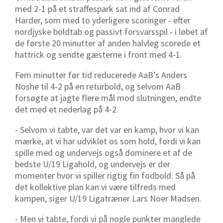
med 2-1 på et straffespark sat ind af Conrad
Harder, som med to yderligere scoringer - efter
nordjyske boldtab og passivt forsvarsspil - i løbet af
de første 20 minutter af anden halvleg scorede et
hattrick og sendte gæsterne i front med 4-1.
Fem minutter før tid reducerede AaB’s Anders
Noshe til 4-2 på en returbold, og selvom AaB
forsøgte at jagte flere mål mod slutningen, endte
det med et nederlag på 4-2.
- Selvom vi tabte, var det var en kamp, hvor vi kan
mærke, at vi har udviklet os som hold, fordi vi kan
spille med og undervejs også dominere et af de
bedste U/19 Ligahold, og undervejs er der
momenter hvor vi spiller rigtig fin fodbold. Så på
det kollektive plan kan vi være tilfreds med
kampen, siger U/19 Ligatræner Lars Noer Madsen.
- Men vi tabte, fordi vi på nogle punkter manglede