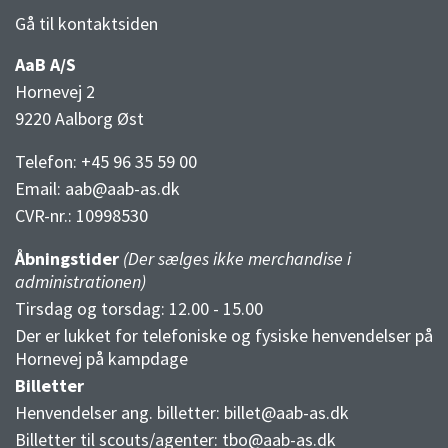
Gå til kontaktsiden
AaB A/S
Hornevej 2
9220 Aalborg Øst
Telefon: +45 96 35 59 00
Email:
aab@aab-as.dk
CVR-nr.:
10998530
Åbningstider
(Der sælges ikke merchandise i
administrationen)
Tirsdag og torsdag: 12.00 - 15.00
Der er lukket for telefoniske og fysiske henvendelser på
Hornevej på kampdage
Billetter
Henvendelser ang. billetter:
billet@aab-as.dk
Billetter til scouts/agenter:
tbo@aab-as.dk