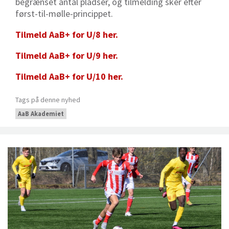
begrænset antal pladser, og tilmelding sker efter
først-til-mølle-princippet.
Tilmeld AaB+ for U/8 her.
Tilmeld AaB+ for U/9 her.
Tilmeld AaB+ for U/10 her.
Tags på denne nyhed
AaB Akademiet