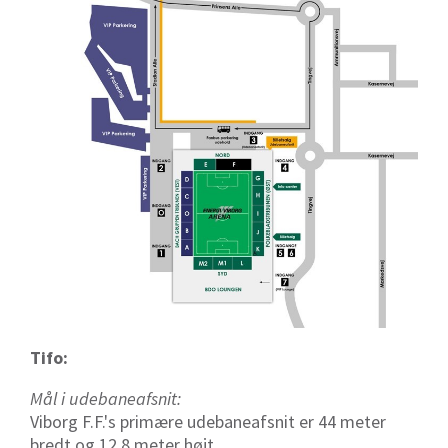
Tifo:
Mål i udebaneafsnit:
Viborg F.F.'s primære udebaneafsnit er 44 meter
bredt og 12,8 meter højt.