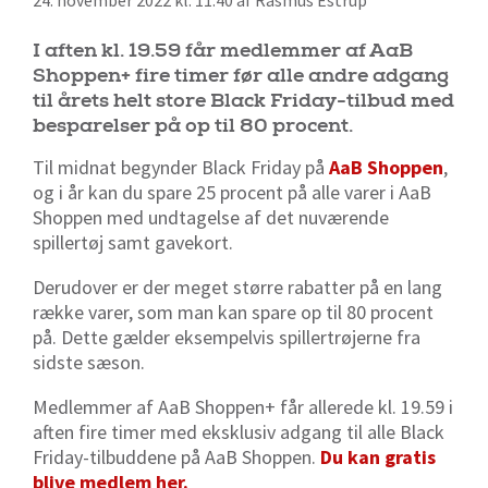
24. november 2022 kl. 11:40 af Rasmus Estrup
I aften kl. 19.59 får medlemmer af AaB
Shoppen+ fire timer før alle andre adgang
til årets helt store Black Friday-tilbud med
besparelser på op til 80 procent.
Til midnat begynder Black Friday på
AaB Shoppen
,
og i år kan du spare 25 procent på alle varer i AaB
Shoppen med undtagelse af det nuværende
spillertøj samt gavekort.
Derudover er der meget større rabatter på en lang
række varer, som man kan spare op til 80 procent
på. Dette gælder eksempelvis spillertrøjerne fra
sidste sæson.
Medlemmer af AaB Shoppen+ får allerede kl. 19.59 i
aften fire timer med eksklusiv adgang til alle Black
Friday-tilbuddene på AaB Shoppen.
Du kan gratis
blive medlem her.