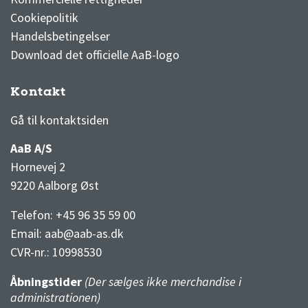
Cookiepolitik
Handelsbetingelser
Download det officielle AaB-logo
Kontakt
3F Superliga stilling og kampe
1 division stilling og kampe
Gå til kontaktsiden
AaB A/S
Hornevej 2
9220 Aalborg Øst
Telefon: +45 96 35 59 00
Email:
aab@aab-as.dk
CVR-nr.:
10998530
Åbningstider
(Der sælges ikke merchandise i
administrationen)