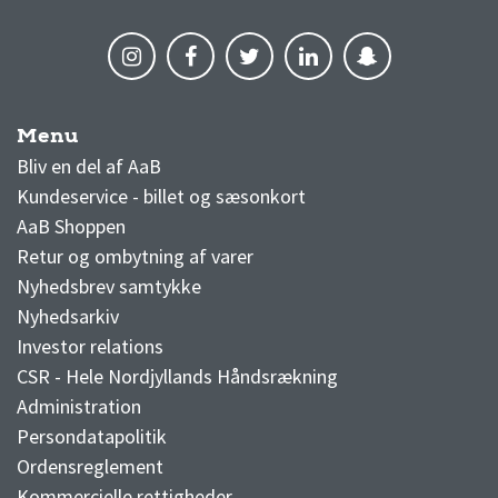
Menu
AaB nyheder
Bliv en del af AaB
Kundeservice - billet og sæsonkort
AaB Shoppen
Retur og ombytning af varer
Nyhedsbrev samtykke
Nyhedsarkiv
Investor relations
CSR - Hele Nordjyllands Håndsrækning
Administration
Persondatapolitik
Ordensreglement
Kommercielle rettigheder