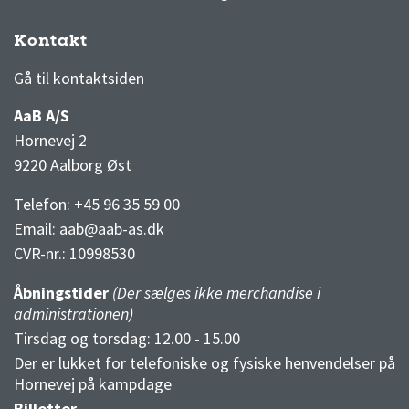
Kontakt
3F Superliga stilling og kampe
1 division stilling og kampe
Gå til kontaktsiden
AaB A/S
Hornevej 2
9220 Aalborg Øst
Telefon: +45 96 35 59 00
Email:
aab@aab-as.dk
CVR-nr.:
10998530
Åbningstider
(Der sælges ikke merchandise i
administrationen)
Tirsdag og torsdag: 12.00 - 15.00
Der er lukket for telefoniske og fysiske henvendelser på
Hornevej på kampdage
Billetter