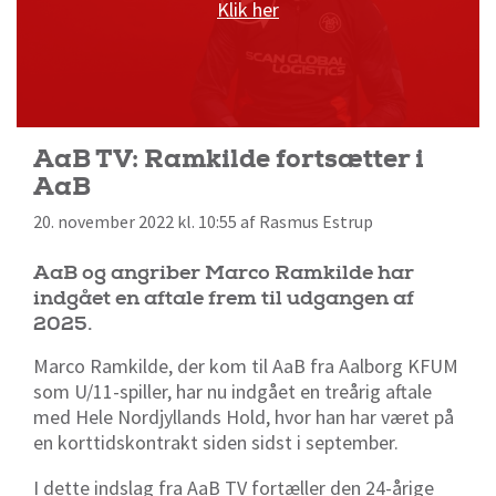
Klik her
AaB TV: Ramkilde fortsætter i
AaB
20. november 2022 kl. 10:55 af Rasmus Estrup
AaB og angriber Marco Ramkilde har
indgået en aftale frem til udgangen af
2025.
Marco Ramkilde, der kom til AaB fra Aalborg KFUM
som U/11-spiller, har nu indgået en treårig aftale
med Hele Nordjyllands Hold, hvor han har været på
en korttidskontrakt siden sidst i september.
I dette indslag fra AaB TV fortæller den 24-årige