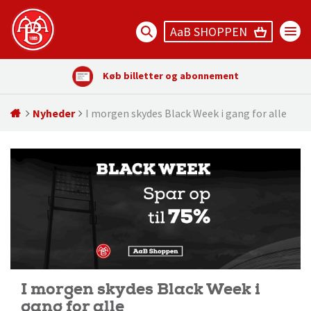
AaB SHOPPEN
Køb billetter og abonnement
Nyheder
I morgen skydes Black Week i gang for alle
I morgen skydes Black Week i
gang for alle