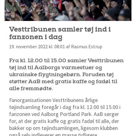
Vesttribunen samler tøj ind i
fanzonen i dag
19. november 2022 kl. 08:01 af Rasmus Estrup
Fra kl. 12.00 til 15.00 samler Vesttribunen
tøj ind til Aalborgs varmestuer og
ukrainske flygtningebørn. Foruden tøj
støtter AaB med gratis kaffe og fadøl til
alle fremmødte.
Fanorganisationen Vesttribunens årlige
tøjindsamling foregår i dag fra kl. 12.00 til 15.00 i
fanzonen ved Aalborg Portland Park. AaB sørger
for, at der gratis kaffe og gratis fadøl til alle, der
bakker op om tøjindsamlingen, ligesom klubben
også selv indleverer en masse tidligere