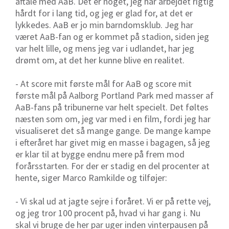
aftale med AaB. Det er noget, jeg har arbejdet rigtig
hårdt for i lang tid, og jeg er glad for, at det er
lykkedes. AaB er jo min barndomsklub. Jeg har
været AaB-fan og er kommet på stadion, siden jeg
var helt lille, og mens jeg var i udlandet, har jeg
drømt om, at det her kunne blive en realitet.
- At score mit første mål for AaB og score mit
første mål på Aalborg Portland Park med masser af
AaB-fans på tribunerne var helt specielt. Det føltes
næsten som om, jeg var med i en film, fordi jeg har
visualiseret det så mange gange. De mange kampe
i efteråret har givet mig en masse i bagagen, så jeg
er klar til at bygge endnu mere på frem mod
forårsstarten. For der er stadig en del procenter at
hente, siger Marco Ramkilde og tilføjer:
- Vi skal ud at jagte sejre i foråret. Vi er på rette vej,
og jeg tror 100 procent på, hvad vi har gang i. Nu
skal vi bruge de her par uger inden vinterpausen på