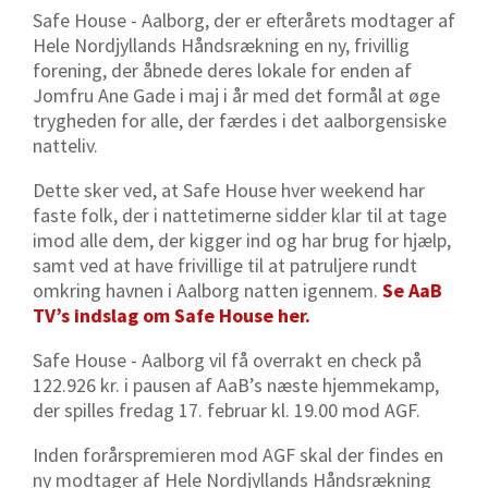
Safe House - Aalborg, der er efterårets modtager af
Hele Nordjyllands Håndsrækning en ny, frivillig
forening, der åbnede deres lokale for enden af
Jomfru Ane Gade i maj i år med det formål at øge
trygheden for alle, der færdes i det aalborgensiske
natteliv.
Dette sker ved, at Safe House hver weekend har
faste folk, der i nattetimerne sidder klar til at tage
imod alle dem, der kigger ind og har brug for hjælp,
samt ved at have frivillige til at patruljere rundt
omkring havnen i Aalborg natten igennem.
Se AaB
TV’s indslag om Safe House her.
Safe House - Aalborg vil få overrakt en check på
122.926 kr. i pausen af AaB’s næste hjemmekamp,
der spilles fredag 17. februar kl. 19.00 mod AGF.
Inden forårspremieren mod AGF skal der findes en
ny modtager af Hele Nordjyllands Håndsrækning