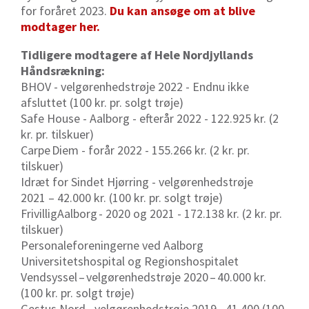
for foråret 2023.
Du kan ansøge om at blive
modtager her.
Tidligere modtagere af Hele Nordjyllands
Håndsrækning:
BHOV - velgørenhedstrøje 2022 - Endnu ikke
afsluttet (100 kr. pr. solgt trøje)
Safe House - Aalborg - efterår 2022 - 122.925 kr. (2
kr. pr. tilskuer)
Carpe
Diem - forår 2022 - 155.266 kr. (2 kr. pr.
tilskuer)
Idræt for Sindet Hjørring - velgørenhedstrøje
2021 – 42.000 kr. (100 kr. pr. solgt trøje)
FrivilligAalborg
- 2020 og 2021 - 172.138 kr. (2 kr. pr.
tilskuer)
Personaleforeningerne ved Aalborg
Universitetshospital og Regionshospitalet
Vendsyssel
–
velgørenhedstrøje 2020
–
40.000 kr.
(100 kr. pr. solgt trøje)
Gestus Nord
–
velgørenhedstrøje 2019
–
41.400 (100