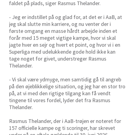
faldet på plads, siger Rasmus Thelander.
- Jeg er indstillet på og glad for, at det er i AaB, at
jeg skal slutte min karriere, og nu venter der i
første omgang en masse hårdt arbejde inden et
forår med 15 meget vigtige kampe, hvor vi skal
jagte hver en sejr og hvert et point, og hvor vi i en
Superliga med udelukkende gode hold ikke kan
tage noget for givet, understreger Rasmus
Thelander.
- Vi skal være ydmyge, men samtidig gå til angreb
på den øjeblikkelige situation, og jeg har en stor tro
på, at vi med den rigtige tilgang kan få vendt
tingene til vores fordel, lyder det fra Rasmus
Thelander.
Rasmus Thelander, der i AaB-trøjen er noteret for
157 officielle kampe og ti scoringer, har skrevet
under på en aftale gældende til 30. juni 2026.