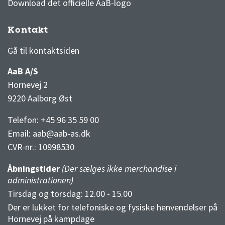
Download det officielle AaB-logo
Kontakt
3F Superliga stilling og kampe
1 division stilling og kampe
Gå til kontaktsiden
AaB A/S
Hornevej 2
9220 Aalborg Øst
Telefon: +45 96 35 59 00
Email:
aab@aab-as.dk
CVR-nr.:
10998530
Åbningstider
(Der sælges ikke merchandise i
administrationen)
Tirsdag og torsdag: 12.00 - 15.00
Der er lukket for telefoniske og fysiske henvendelser på
Hornevej på kampdage