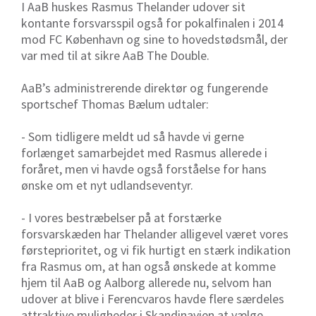
I AaB huskes Rasmus Thelander udover sit
kontante forsvarsspil også for pokalfinalen i 2014
mod FC København og sine to hovedstødsmål, der
var med til at sikre AaB The Double.
AaB’s administrerende direktør og fungerende
sportschef Thomas Bælum udtaler:
- Som tidligere meldt ud så havde vi gerne
forlænget samarbejdet med Rasmus allerede i
foråret, men vi havde også forståelse for hans
ønske om et nyt udlandseventyr.
- I vores bestræbelser på at forstærke
forsvarskæden har Thelander alligevel været vores
førsteprioritet, og vi fik hurtigt en stærk indikation
fra Rasmus om, at han også ønskede at komme
hjem til AaB og Aalborg allerede nu, selvom han
udover at blive i Ferencvaros havde flere særdeles
attraktive muligheder i Skandinavien at vælge