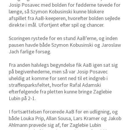
Josip Posavec med bolden for fødderne tøvede for
længe, så Szymon Kobusinski kunne blokere
afspillet fra AaB-keeperen, hvorefter bolden sejlede
direkte i mål. Ufortjent efter spil og chancer.
Scoringen rystede for en stund AaB’erne, og inden
pausen havde både Szymon Kobusinski og Jaroslaw
Jach farlige forsøg.
Fra anden halvlegs begyndelse fik AaB igen sat sig
på begivenhederne, men så var Josip Posavec
uheldig at komme for sent ned til et indgreb i
straffesparksfeltet, hvorfor Rafal Adamski
efterfølgende fra pletten kunne bringe Zaglebie
Lubin på 2-1.
I fortsættelsen forcerede AaB for en udligning, og
både Louka Prip, Allan Sousa, Lars Kramer og Jakob
Ahlmann prøvede sig af, før Zaglebie Lubin