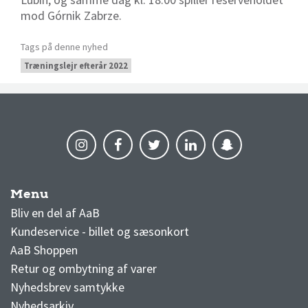
mod
Górnik Zabrze.
Tags på denne nyhed
Træningslejr efterår 2022
Menu
AaB nyheder
Bliv en del af AaB
Kundeservice - billet og sæsonkort
AaB Shoppen
Retur og ombytning af varer
Nyhedsbrev samtykke
Nyhedsarkiv