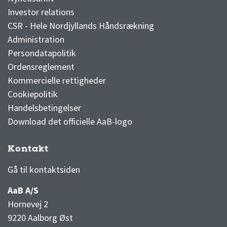
Investor relations
CSR - Hele Nordjyllands Håndsrækning
Administration
Persondatapolitik
Ordensreglement
Kommercielle rettigheder
Cookiepolitik
Handelsbetingelser
Download det officielle AaB-logo
Kontakt
3F Superliga stilling og kampe
1 division stilling og kampe
Gå til kontaktsiden
AaB A/S
Hornevej 2
9220 Aalborg Øst