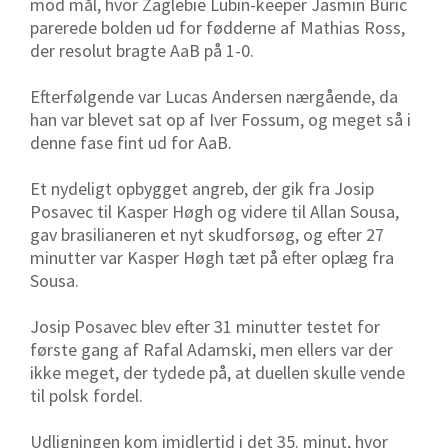
mod mål, hvor Zaglebie Lubin-keeper Jasmin Buric
parerede bolden ud for fødderne af Mathias Ross,
der resolut bragte AaB på 1-0.
Efterfølgende var Lucas Andersen nærgående, da
han var blevet sat op af Iver Fossum, og meget så i
denne fase fint ud for AaB.
Et nydeligt opbygget angreb, der gik fra Josip
Posavec til Kasper Høgh og videre til Allan Sousa,
gav brasilianeren et nyt skudforsøg, og efter 27
minutter var Kasper Høgh tæt på efter oplæg fra
Sousa.
Josip Posavec blev efter 31 minutter testet for
første gang af Rafal Adamski, men ellers var der
ikke meget, der tydede på, at duellen skulle vende
til polsk fordel.
Udligningen kom imidlertid i det 35. minut, hvor