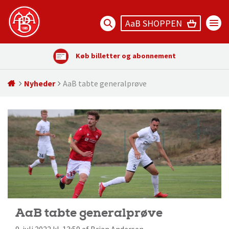
AaB SHOPPEN
Køb billetter og abonnement
Nyheder
AaB tabte generalprøve
AaB tabte generalprøve