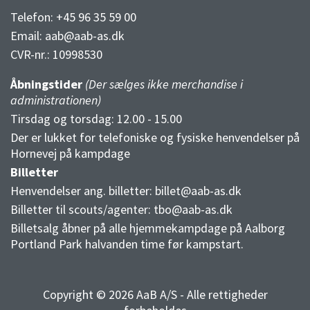
Telefon: +45 96 35 59 00
Email:
aab@aab-as.dk
CVR-nr.:
10998530
Åbningstider
(Der sælges ikke merchandise i
administrationen)
Tirsdag og torsdag: 12.00 - 15.00
Der er lukket for telefoniske og fysiske henvendelser på
Hornevej på kampdage
Billetter
Henvendelser ang. billetter:
billet@aab-as.dk
Billetter til scouts/agenter:
tbo@aab-as.dk
Billetsalg åbner på alle hjemmekampdage på Aalborg
Portland Park halvanden time før kampstart.
Copyright © 2026 AaB A/S - Alle rettigheder