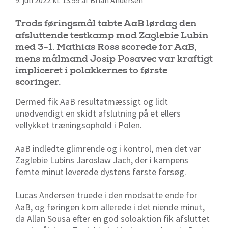
9. juli 2022 kl. 13:59 af Brian Andersen
Trods føringsmål tabte AaB lørdag den
afsluttende testkamp mod Zaglebie Lubin
med 3-1. Mathias Ross scorede for AaB,
mens målmand Josip Posavec var kraftigt
impliceret i polakkernes to første
scoringer.
Dermed fik AaB resultatmæssigt og lidt
unødvendigt en skidt afslutning på et ellers
vellykket træningsophold i Polen.
AaB indledte glimrende og i kontrol, men det var
Zaglebie Lubins Jaroslaw Jach, der i kampens
femte minut leverede dystens første forsøg.
Lucas Andersen truede i den modsatte ende for
AaB, og føringen kom allerede i det niende minut,
da Allan Sousa efter en god soloaktion fik afsluttet