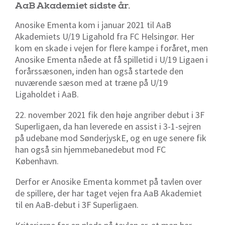
AaB Akademiet sidste år.
Anosike Ementa kom i januar 2021 til AaB
Akademiets U/19 Ligahold fra FC Helsingør. Her
kom en skade i vejen for flere kampe i foråret, men
Anosike Ementa nåede at få spilletid i U/19 Ligaen i
forårssæsonen, inden han også startede den
nuværende sæson med at træne på U/19
Ligaholdet i AaB.
22. november 2021 fik den høje angriber debut i 3F
Superligaen, da han leverede en assist i 3-1-sejren
på udebane mod SønderjyskE, og en uge senere fik
han også sin hjemmebanedebut mod FC
København.
Derfor er Anosike Ementa kommet på tavlen over
de spillere, der har taget vejen fra AaB Akademiet
til en AaB-debut i 3F Superligaen.