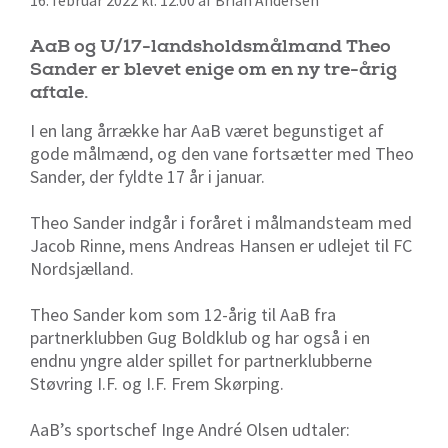
16. februar 2022 kl. 12:00 af Brian Andersen
AaB og U/17-landsholdsmålmand Theo
Sander er blevet enige om en ny tre-årig
aftale.
I en lang årrække har AaB været begunstiget af
gode målmænd, og den vane fortsætter med Theo
Sander, der fyldte 17 år i januar.
Theo Sander indgår i foråret i målmandsteam med
Jacob Rinne, mens Andreas Hansen er udlejet til FC
Nordsjælland.
Theo Sander kom som 12-årig til AaB fra
partnerklubben Gug Boldklub og har også i en
endnu yngre alder spillet for partnerklubberne
Støvring I.F. og I.F. Frem Skørping.
AaB’s sportschef Inge André Olsen udtaler: