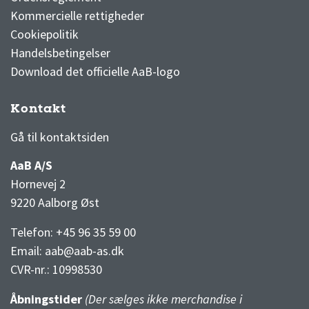
Kommercielle rettigheder
Cookiepolitik
Handelsbetingelser
Download det officielle AaB-logo
Kontakt
3F Superliga stilling og kampe
1 division stilling og kampe
Gå til kontaktsiden
AaB A/S
Hornevej 2
9220 Aalborg Øst
Telefon: +45 96 35 59 00
Email:
aab@aab-as.dk
CVR-nr.:
10998530
Åbningstider
(Der sælges ikke merchandise i