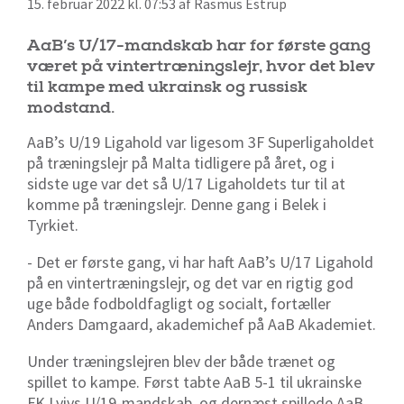
15. februar 2022 kl. 07:53 af Rasmus Estrup
AaB’s U/17-mandskab har for første gang
været på vintertræningslejr, hvor det blev
til kampe med ukrainsk og russisk
modstand.
AaB’s U/19 Ligahold var ligesom 3F Superligaholdet
på træningslejr på Malta tidligere på året, og i
sidste uge var det så U/17 Ligaholdets tur til at
komme på træningslejr. Denne gang i Belek i
Tyrkiet.
- Det er første gang, vi har haft AaB’s U/17 Ligahold
på en vintertræningslejr, og det var en rigtig god
uge både fodboldfagligt og socialt, fortæller
Anders Damgaard, akademichef på AaB Akademiet.
Under træningslejren blev der både trænet og
spillet to kampe. Først tabte AaB 5-1 til ukrainske
FK Lvivs U/19-mandskab, og dernæst spillede AaB