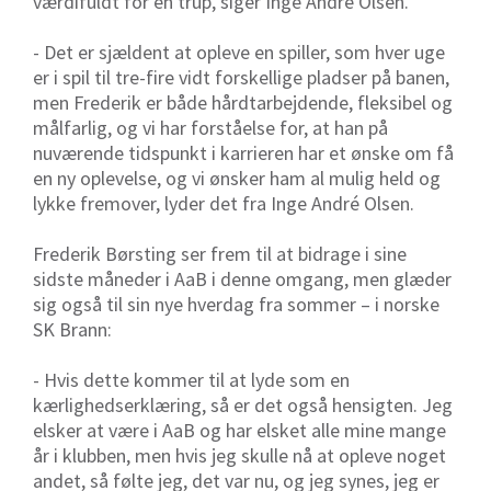
værdifuldt for en trup, siger Inge André Olsen.
- Det er sjældent at opleve en spiller, som hver uge
er i spil til tre-fire vidt forskellige pladser på banen,
men Frederik er både hårdtarbejdende, fleksibel og
målfarlig, og vi har forståelse for, at han på
nuværende tidspunkt i karrieren har et ønske om få
en ny oplevelse, og vi ønsker ham al mulig held og
lykke fremover, lyder det fra Inge André Olsen.
Frederik Børsting ser frem til at bidrage i sine
sidste måneder i AaB i denne omgang, men glæder
sig også til sin nye hverdag fra sommer – i norske
SK Brann:
- Hvis dette kommer til at lyde som en
kærlighedserklæring, så er det også hensigten. Jeg
elsker at være i AaB og har elsket alle mine mange
år i klubben, men hvis jeg skulle nå at opleve noget
andet, så følte jeg, det var nu, og jeg synes, jeg er