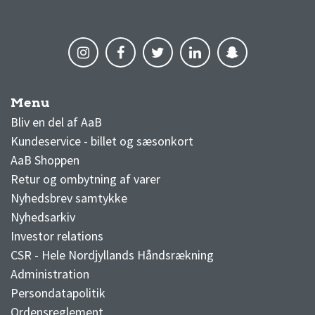
Menu
AaB nyheder
Bliv en del af AaB
Kundeservice - billet og sæsonkort
AaB Shoppen
Retur og ombytning af varer
Nyhedsbrev samtykke
Nyhedsarkiv
Investor relations
CSR - Hele Nordjyllands Håndsrækning
Administration
Persondatapolitik
Ordensreglement