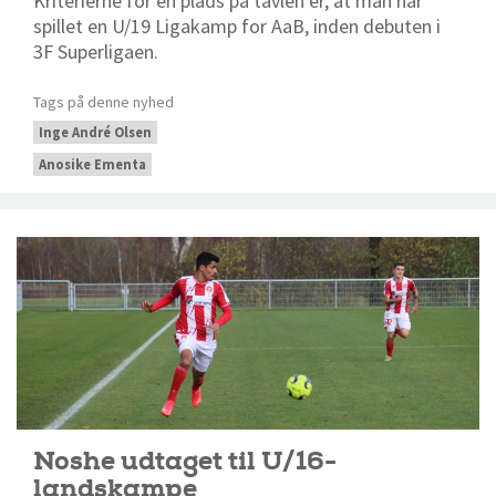
Kriterierne for en plads på tavlen er, at man har
spillet en U/19 Ligakamp for AaB, inden debuten i
3F Superligaen.
Tags på denne nyhed
Inge André Olsen
Anosike Ementa
Noshe udtaget til U/16-
landskampe