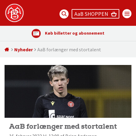
AaB SHOPPEN
Køb billetter og abonnement
Nyheder
AaB forlænger med stortalent
AaB forlænger med stortalent