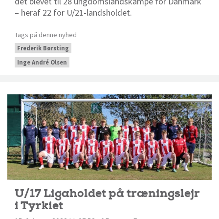
det blevet til 28 ungdomslandskampe for Danmark
– heraf 22 for U/21-landsholdet.
Tags på denne nyhed
Frederik Børsting
Inge André Olsen
U/17 Ligaholdet på træningslejr
i Tyrkiet