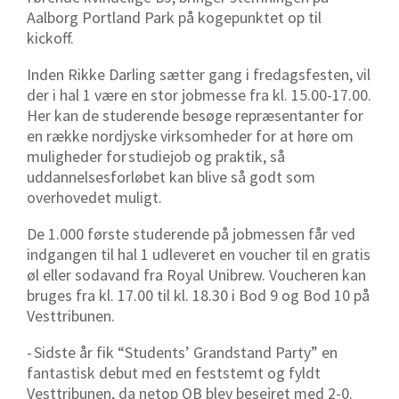
Aalborg Portland Park på kogepunktet op til
kickoff.
Inden Rikke Darling sætter gang i fredagsfesten, vil
der i hal 1 være en stor jobmesse fra kl. 15.00-17.00.
Her kan de studerende besøge repræsentanter for
en række nordjyske virksomheder for at høre om
muligheder for studiejob og praktik, så
uddannelsesforløbet kan blive så godt som
overhovedet muligt.
De 1.000 første studerende på jobmessen
får ved
indgangen
til hal 1
udleveret
en voucher til en gratis
øl eller sodavand
fra Royal Unibrew
.
Voucheren kan
bruges fra kl. 17.00 til
kl.
18.30 i Bod 9 og Bod 10 på
Vesttribunen
.
- Sidste år fik “Students’
Grandstand
Party” en
fantastisk debut med en feststemt og fyldt
Vesttribunen
, da netop OB blev besejret med 2-0.