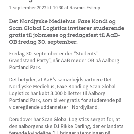
1. september 2022 kl. 10:30 af Rasmus Estrup
Det Nordjyske Mediehus, Faxe Kondi og
Scan Global Logistics inviterer studerende
gratis til jobmesse og fredagsfest til AaB-
OB fredag 30. september.
Fredag 30. september er der “Students’
Grandstand
Party”, når AaB møder OB på Aalborg
Portland Park.
Det betyder, at AaB’s samarbejdspartnere Det
Nordjyske Mediehus,
Faxe Kondi
og Scan Global
Logistics
har købt 3.000 billetter til
Aalborg
Portland Park
, som bliver gratis for studerende på
videregående uddannelser i Nordjylland.
Derudover har Scan Global
Logistics
sørget for, at
den aalborgensiske DJ Rikke Darling, der er landets
førende kvindelige DJ, bringer stemningen på