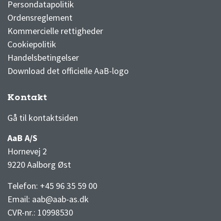
Persondatapolitik
Ordensreglement
Kommercielle rettigheder
Cookiepolitik
Handelsbetingelser
Download det officielle AaB-logo
Kontakt
3F Superliga stilling og kampe
1 division stilling og kampe
Gå til kontaktsiden
AaB A/S
Hornevej 2
9220 Aalborg Øst
Telefon: +45 96 35 59 00
Email:
aab@aab-as.dk
CVR-nr.:
10998530