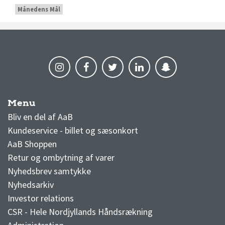
Månedens Mål
Menu
AaB nyheder
Bliv en del af AaB
Kundeservice - billet og sæsonkort
AaB Shoppen
Retur og ombytning af varer
Nyhedsbrev samtykke
Nyhedsarkiv
Investor relations
CSR - Hele Nordjyllands Håndsrækning