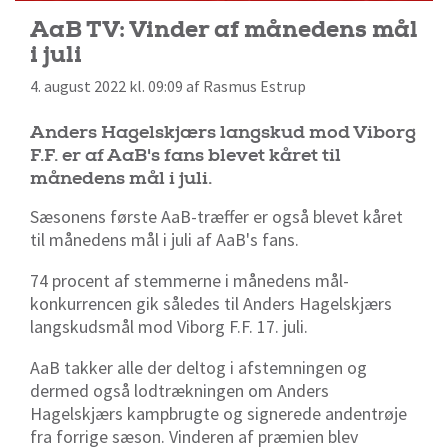
AaB TV: Vinder af månedens mål
i juli
4. august 2022 kl. 09:09 af Rasmus Estrup
Anders Hagelskjærs langskud mod Viborg
F.F. er af AaB's fans blevet kåret til
månedens mål i juli.
Sæsonens første AaB-træffer er også blevet kåret
til månedens mål i juli af AaB's fans.
74 procent af stemmerne i månedens mål-
konkurrencen gik således til Anders Hagelskjærs
langskudsmål mod Viborg F.F. 17. juli.
AaB takker alle der deltog i afstemningen og
dermed også lodtrækningen om Anders
Hagelskjærs kampbrugte og signerede andentrøje
fra forrige sæson. Vinderen af præmien blev