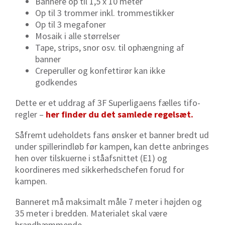
Bannere op til 1,5 x 10 meter
Op til 3 trommer inkl. trommestikker
Op til 3 megafoner
Mosaik i alle størrelser
Tape, strips, snor osv. til ophængning af
banner
Creperuller og konfettirør kan ikke
godkendes
Dette er et uddrag af 3F Superligaens fælles
tifo
-
regler –
her finder du det samlede regelsæt
.
Såfremt udeholdets fans ønsker et banner bredt ud
under spillerindløb før kampen, kan dette anbringes
hen over tilskuerne i ståafsnittet (E1) og
koordineres med sikkerhedschefen forud for
kampen.
Banneret må maksimalt måle 7 meter i højden og
35 meter i bredden. Materialet skal være
brandhæmmende.