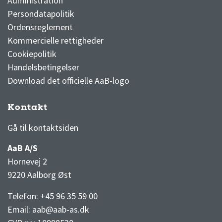
Administration
Persondatapolitik
Ordensreglement
Kommercielle rettigheder
Cookiepolitik
Handelsbetingelser
Download det officielle AaB-logo
Kontakt
3F Superliga stilling og kampe
1 division stilling og kampe
Gå til kontaktsiden
AaB A/S
Hornevej 2
9220 Aalborg Øst
Telefon: +45 96 35 59 00
Email:
aab@aab-as.dk