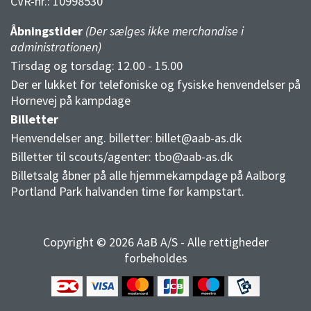
CVR-nr.:
10998530
Åbningstider
(Der sælges ikke merchandise i
administrationen)
Tirsdag og torsdag: 12.00 - 15.00
Der er lukket for telefoniske og fysiske henvendelser på
Hornevej på kampdage
Billetter
Henvendelser ang. billetter:
billet@aab-as.dk
Billetter til scouts/agenter:
tbo@aab-as.dk
Billetsalg åbner på alle hjemmekampdage på Aalborg
Portland Park halvanden time før kampstart.
Copyright © 2026 AaB A/S - Alle rettigheder
forbeholdes