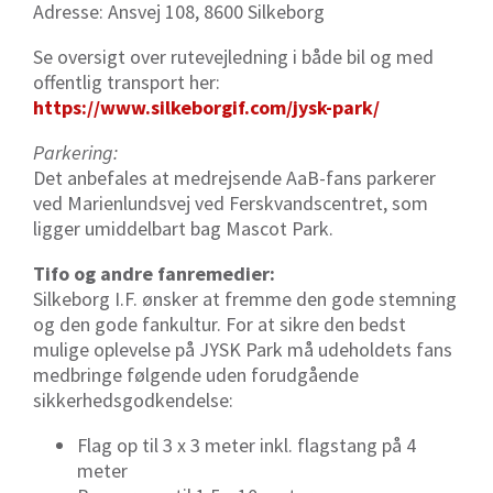
Adresse:
Ansvej
108, 8600 Silkeborg
Se oversigt over rutevejledning i både bil og med
offentlig transport her:
https://www.silkeborgif.com/jysk-park/
Parkering:
Det anbefales at medrejsende AaB-fans parkerer
ved Marienlundsvej ved Ferskvandscentret, som
ligger umiddelbart bag Mascot Park.
Tifo og andre fanremedier:
Silkeborg I.F. ønsker at fremme den gode stemning
og den gode
fankultur
. For at sikre den bedst
mulige oplevelse på JYSK Park må udeholdets fans
medbringe følgende uden forudgående
sikkerhedsgodkendelse:
Flag op til 3 x 3 meter inkl. flagstang på 4
meter