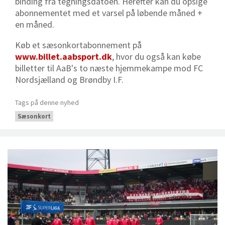
binding fra tegningsdatoen. Herefter kan du opsige
abonnementet med et varsel på løbende måned +
en måned.
Køb et sæsonkortabonnement på
www.billet.aabsport.dk
, hvor du også kan købe
billetter til AaB's to næste hjemmekampe mod FC
Nordsjælland og Brøndby I.F.
Tags på denne nyhed
Sæsonkort