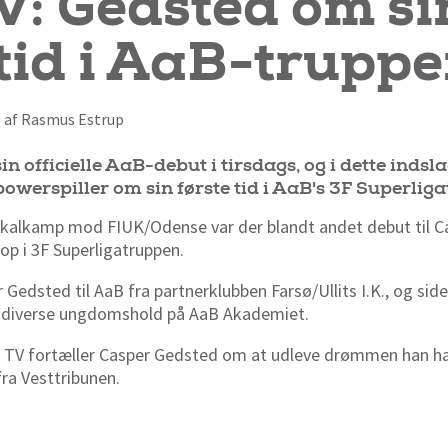
: Gedsted om si
 tid i AaB-trupp
9 af Rasmus Estrup
in officielle AaB-debut i tirsdags, og i dette ind
owerspiller om sin første tid i AaB's 3F Superliga
okalkamp mod FIUK/Odense var der blandt andet debut til C
p i 3F Superligatruppen.
Gedsted til AaB fra partnerklubben Farsø/Ullits I.K., og sid
å diverse ungdomshold på AaB Akademiet.
B TV fortæller Casper Gedsted om at udleve drømmen han ha
fra Vesttribunen.