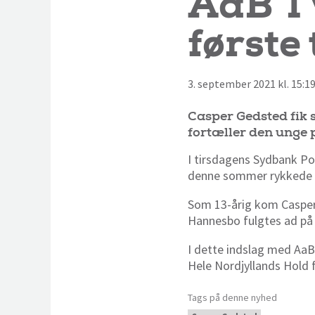
AaB TV
første
3. september 2021 kl. 15:1
Casper Gedsted fik s
fortæller den unge p
I tirsdagens Sydbank P
denne sommer rykkede o
Som 13-årig kom Casper 
Hannesbo fulgtes ad p
I dette indslag med Aa
Hele Nordjyllands Hold 
Tags på denne nyhed