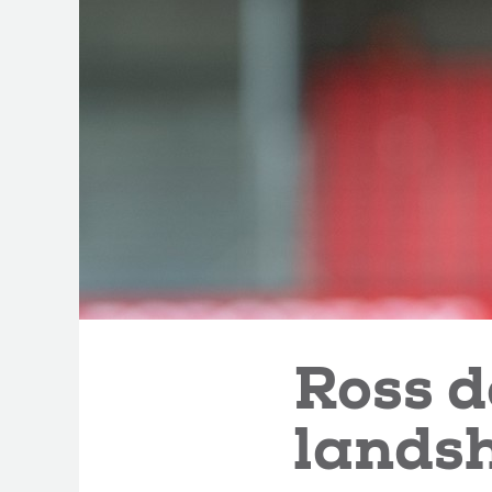
Ross d
landsh