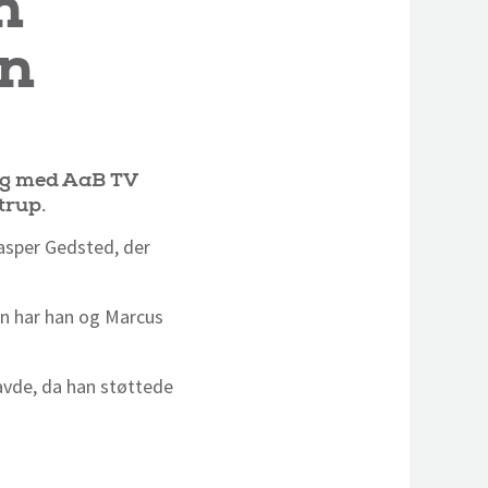
n
en
slag med AaB TV
trup.
asper Gedsted, der
en har han og Marcus
vde, da han støttede