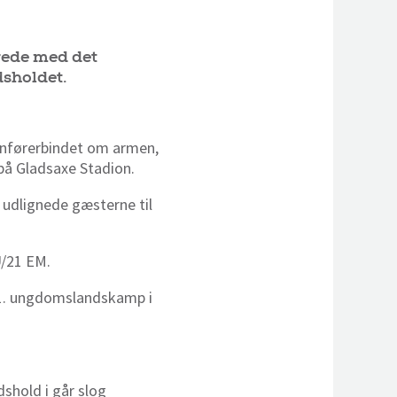
rede med det
sholdet.
 anførerbindet om armen,
på Gladsaxe Stadion.
 udlignede gæsterne til
U/21 EM.
31. ungdomslandskamp i
shold i går slog