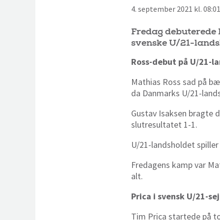
4. september 2021 kl. 08:0
Fredag debuterede M
svenske U/21-landsh
Ross-debut på U/21-l
Mathias Ross sad på bæn
da Danmarks U/21-lands
Gustav Isaksen bragte da
slutresultatet 1-1.
U/21-landsholdet spiller 
Fredagens kamp var Mat
alt.
Prica i svensk U/21-se
Tim Prica startede på t