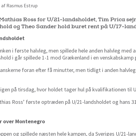
1 af Rasmus Estrup
athias Ross for U/21-landsholdet, Tim Prica sej
old og Theo Sander hold buret rent på U/17-land
andsholdet
ken i første halvleg, men spillede hele anden halvleg med
hold i går spillede 1-1 mod Grækenland i en venskabskamp 
nskerne foran efter få minutter, men tidligt i anden halvleg
igen på tirsdag, hvor holdet tager hul på kvalifikationen til 
hias Ross’ første optræden på U/21-landsholdet og hans 
jr over Montenegro
oppen og spillede næsten hele kampen, da Sveriges U/21-land