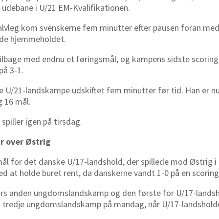
udebane i U/21 EM-Kvalifikationen.
halvleg kom svenskerne fem minutter efter pausen foran med
ede hjemmeholdet.
tilbage med endnu et føringsmål, og kampens sidste scoring 
 på 3-1.
dje U/21-landskampe udskiftet fem minutter før tid. Han er nu 
 16 mål.
spiller igen på tirsdag.
jr over Østrig
mål for det danske U/17-landshold, der spillede mod Østrig 
at holde buret rent, da danskerne vandt 1-0 på en scoring i
s anden ungdomslandskamp og den første for U/17-landsh
in tredje ungdomslandskamp på mandag, når U/17-landsholde