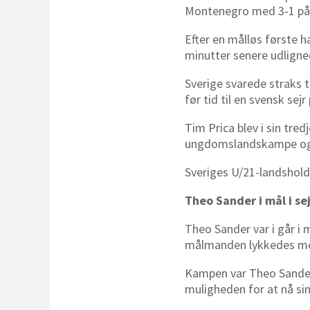
Montenegro med 3-1 på 
Efter en målløs første 
minutter senere udlign
Sverige svarede straks 
før tid til en svensk sejr
Tim Prica blev i sin tre
ungdomslandskampe og
Sveriges U/21-landshold 
Theo Sander i mål i se
Theo Sander var i går i 
målmanden lykkedes med 
Kampen var Theo Sander
muligheden for at nå s