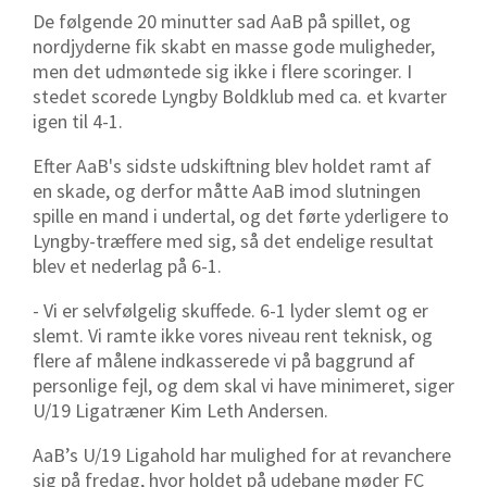
De følgende 20 minutter sad AaB på spillet, og
nordjyderne fik skabt en masse gode muligheder,
men det udmøntede sig ikke i flere scoringer. I
stedet scorede Lyngby Boldklub med ca. et kvarter
igen til 4-1.
Efter AaB's sidste udskiftning blev holdet ramt af
en skade, og derfor måtte AaB imod slutningen
spille en mand i undertal, og det førte yderligere to
Lyngby-træffere med sig, så det endelige resultat
blev et nederlag på 6-1.
- Vi er selvfølgelig skuffede. 6-1 lyder slemt og er
slemt. Vi ramte ikke vores niveau rent teknisk, og
flere af målene indkasserede vi på baggrund af
personlige fejl, og dem skal vi have minimeret, siger
U/19 Ligatræner Kim Leth Andersen.
AaB’s U/19 Ligahold har mulighed for at revanchere
sig på fredag, hvor holdet på udebane møder FC