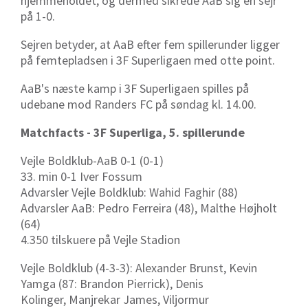
hjemmeholdet, og dermed sikrede AaB sig en sejr
på 1-0.
Sejren betyder, at AaB efter fem spillerunder ligger
på femtepladsen i 3F Superligaen med otte point.
AaB's næste kamp i 3F Superligaen spilles på
udebane mod Randers FC på søndag kl. 14.00.
Matchfacts - 3F Superliga, 5. spillerunde
Vejle Boldklub-AaB 0-1 (0-1)
33. min 0-1 Iver Fossum
Advarsler Vejle Boldklub: Wahid Faghir (88)
Advarsler AaB: Pedro Ferreira (48), Malthe Højholt
(64)
4.350 tilskuere på Vejle Stadion
Vejle Boldklub (4-3-3): Alexander Brunst, Kevin
Yamga (87:
Brandon Pierrick)
, Denis
Kolinger,
Manjrekar James, Viljormur