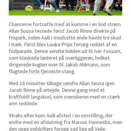
Chancerne fortsatte med at komme i en lind strøm.
Allan Sousa testede først Jacob Rinne direkte på
frispark, inden AaB i modsatte ende havde tre skud
i træk. Først blev Louka Prips forsøg reddet af en
fodparade. Denne sendte bolden ud til Iver Fossum,
som klaskede læderet på overliggeren, hvilket
dirigerede kuglen over til Jakob Ahlmann, som
flugtede forbi fjerneste stang.
Med 18 minutter tilbage sendte Allan Sousa igen
Jacob Rinne på arbejde. Denne gang med et
kraftfuldt langskud, som svenskeren med en stærk
arm reddede.
Straks efter kom AaB afsted i en omstilling, der
endte med en afslutning fra Marcus Hannesbo, men
den unge indskifters forsøg sad lige på Vejle-