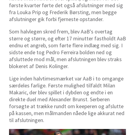
første kvarter førte det også afslutninger med sig
fra Louka Prip og Frederik Børsting, men begge
afslutninger gik forbi fjerneste opstander.
Som halvlegen skred frem, blev AaB's overtag
større og større, og efter 17 minutter fastholdt AaB
endnu et angreb, som førte flere indlæg med sig. I
sidste ende tog Pedro Ferreira bolden ned og
afsluttede mod mål, men afslutningen blev straks
blokeret af Denis Kolinger.
Lige inden halvtimesmærket var AaB i to omgange
særdeles farlige. Første mulighed tilfaldt Milan
Makaric, der blev spillet i dybden og endte i en
direkte duel med Alexander Brunst. Serberen
forsøgte at trække rundt om keeperen og afslutte
på kassen, men målmanden nåede lige akkurat ned
til afslutningen.