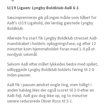
U/19 Ligaen: Lyngby Boldklub-AaB 6-1
Sæsonpremieren gik på ingen måde som håbet for
AaB’s U/19 Ligahold, der lørdag gæstede Lyngby
Boldklub.
Allerede fra start fik Lyngby Boldklub stresset AaB-
mandskabet i holdets opbygningsfase, og efter 12
minutter kom hjemmeholdet foran med 1-0 på et
nordjysk selvmål.
Selvom AaB efter målet lykkedes bedre med spillet,
udbyggede Lyngby Boldklub holdets føring til 2-0
inden pausen.
AaB fik i pausen ændret nogle ting, men tidligt i
anden halvleg blev der også scoret til 3-0 efter en
AaB-fejl. AaB gav dog ikke op, og to minutter
senere reducerede Oliver Ross til 3-1.