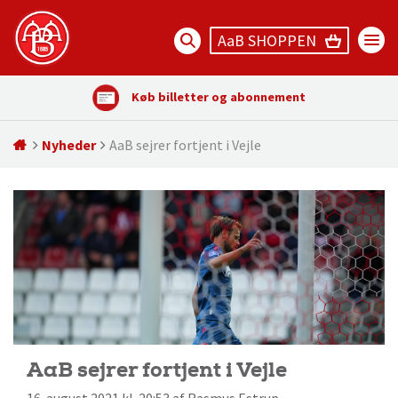
AaB SHOPPEN
Køb billetter og abonnement
Nyheder
AaB sejrer fortjent i Vejle
AaB sejrer fortjent i Vejle