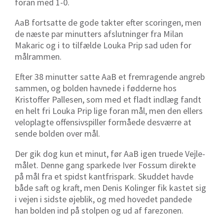
foran med 1-0.
AaB fortsatte de gode takter efter scoringen, men
de næste par minutters afslutninger fra Milan
Makaric og i to tilfælde Louka Prip sad uden for
målrammen.
Efter 38 minutter satte AaB et fremragende angreb
sammen, og bolden havnede i fødderne hos
Kristoffer Pallesen, som med et fladt indlæg fandt
en helt fri Louka Prip lige foran mål, men den ellers
veloplagte offensivspiller formåede desværre at
sende bolden over mål.
Der gik dog kun et minut, før AaB igen truede Vejle-
målet. Denne gang sparkede Iver Fossum direkte
på mål fra et spidst kantfrispark. Skuddet havde
både saft og kraft, men Denis Kolinger fik kastet sig
i vejen i sidste øjeblik, og med hovedet pandede
han bolden ind på stolpen og ud af farezonen.