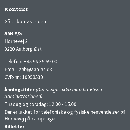
Kontakt
3F Superliga stilling og kampe
1 division stilling og kampe
Gå til kontaktsiden
AaB A/S
Hornevej 2
9220 Aalborg Øst
Telefon: +45 96 35 59 00
Email:
aab@aab-as.dk
CVR-nr.:
10998530
Åbningstider
(Der sælges ikke merchandise i
administrationen)
Tirsdag og torsdag: 12.00 - 15.00
Der er lukket for telefoniske og fysiske henvendelser på
Hornevej på kampdage
Billetter