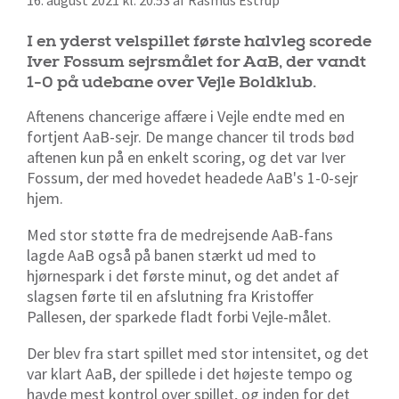
16. august 2021 kl. 20:53 af Rasmus Estrup
I en yderst velspillet første halvleg scorede
Iver Fossum sejrsmålet for AaB, der vandt
1-0 på udebane over Vejle Boldklub.
Aftenens chancerige affære i Vejle endte med en
fortjent AaB-sejr. De mange chancer til trods bød
aftenen kun på en enkelt scoring, og det var Iver
Fossum, der med hovedet headede AaB's 1-0-sejr
hjem.
Med stor støtte fra de medrejsende AaB-fans
lagde AaB også på banen stærkt ud med to
hjørnespark i det første minut, og det andet af
slagsen førte til en afslutning fra Kristoffer
Pallesen, der sparkede fladt forbi Vejle-målet.
Der blev fra start spillet med stor intensitet, og det
var klart AaB, der spillede i det højeste tempo og
havde mest kontrol over spillet, og inden for det