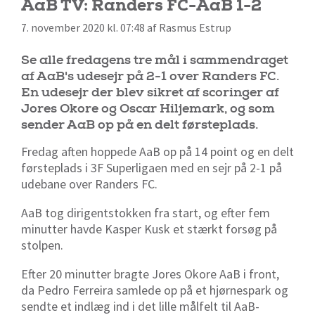
AaB TV: Randers FC-AaB 1-2
7. november 2020 kl. 07:48 af Rasmus Estrup
Se alle fredagens tre mål i sammendraget
af AaB's udesejr på 2-1 over Randers FC.
En udesejr der blev sikret af scoringer af
Jores Okore og Oscar Hiljemark, og som
sender AaB op på en delt førsteplads.
Fredag aften hoppede AaB op på 14 point og en delt
førsteplads i 3F Superligaen med en sejr på 2-1 på
udebane over Randers FC.
AaB tog dirigentstokken fra start, og efter fem
minutter havde Kasper Kusk et stærkt forsøg på
stolpen.
Efter 20 minutter bragte Jores Okore AaB i front,
da Pedro Ferreira samlede op på et hjørnespark og
sendte et indlæg ind i det lille målfelt til AaB-