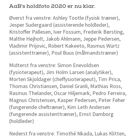
AaB's holdfoto 2020 er nu klar.
Øverst fra venstre: Ashley Tootle (fysisk træner),
Jesper Sudergaard (assisterende holdleder),
Kristoffer Pallesen, Iver Fossum, Frederik Børsting,
Malthe Højholt, Jakob Ahlmann, Jeppe Pedersen,
Vladimir Prijovic, Robert Kakeeto, Rasmus Würtz
(assistenttræner), Poul Buus (målmandstræner)
Midterst fra venstre: Simon Enevoldsen
(fysioterapeut), Jim Holm Larsen (analytiker),
Morten Skjoldager (cheffysioterapeut), Tim Prica,
Thomas Christiansen, Daniel Granli, Mathias Ross,
Rasmus Thelander, Oscar Hiljemark, Pedro Ferreira,
Magnus Christensen, Kasper Pedersen, Peter Feher
(fungerende cheftræner), Kim Leth Andersen
(fungerende assistenttræner), Ernst Damborg
(holdleder)
Nederst fra venstre: Timothé Nkada, Lukas Klitten,