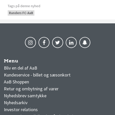
Tags på denne nyhed
Randers FC-AaB
Menu
AaB nyheder
Bliv en del af AaB
Kundeservice - billet og sæsonkort
AaB Shoppen
Retur og ombytning af varer
Nyhedsbrev samtykke
Nyhedsarkiv
Investor relations