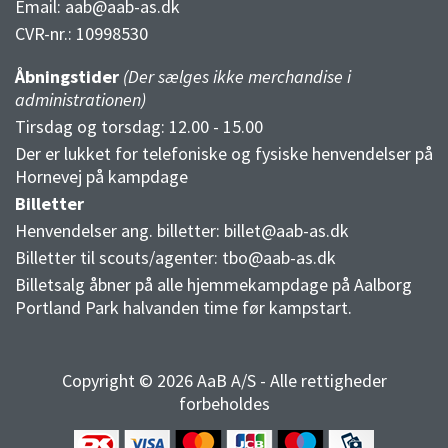
Email:
aab@aab-as.dk
CVR-nr.:
10998530
Åbningstider
(Der sælges ikke merchandise i
administrationen)
Tirsdag og torsdag: 12.00 - 15.00
Der er lukket for telefoniske og fysiske henvendelser på
Hornevej på kampdage
Billetter
Henvendelser ang. billetter:
billet@aab-as.dk
Billetter til scouts/agenter:
tbo@aab-as.dk
Billetsalg åbner på alle hjemmekampdage på Aalborg
Portland Park halvanden time før kampstart.
Copyright © 2026 AaB A/S - Alle rettigheder
forbeholdes