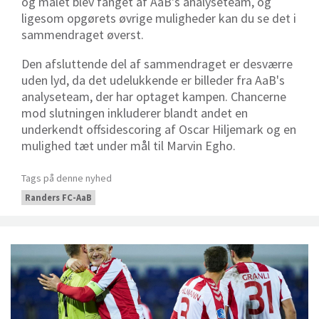
og målet blev fanget af AaB's analyseteam, og
ligesom opgørets øvrige muligheder kan du se det i
sammendraget øverst.
Den afsluttende del af sammendraget er desværre
uden lyd, da det udelukkende er billeder fra AaB's
analyseteam, der har optaget kampen. Chancerne
mod slutningen inkluderer blandt andet en
underkendt offsidescoring af Oscar Hiljemark og en
mulighed tæt under mål til Marvin Egho.
Tags på denne nyhed
Randers FC-AaB