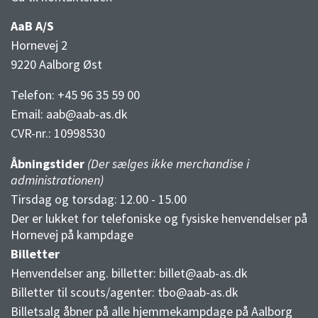
AaB A/S
Hornevej 2
9220 Aalborg Øst
Telefon: +45 96 35 59 00
Email:
aab@aab-as.dk
CVR-nr.:
10998530
Åbningstider
(Der sælges ikke merchandise i
administrationen)
Tirsdag og torsdag: 12.00 - 15.00
Der er lukket for telefoniske og fysiske henvendelser på
Hornevej på kampdage
Billetter
Henvendelser ang. billetter:
billet@aab-as.dk
Billetter til scouts/agenter:
tbo@aab-as.dk
Billetsalg åbner på alle hjemmekampdage på Aalborg