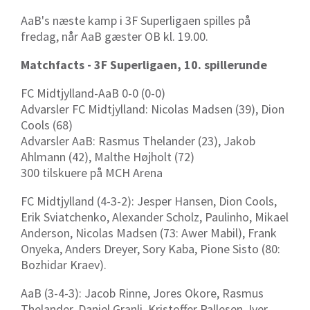
AaB's næste kamp i 3F Superligaen spilles på
fredag, når AaB gæster OB kl. 19.00.
Matchfacts - 3F Superligaen, 10. spillerunde
FC Midtjylland-AaB 0-0 (0-0)
Advarsler FC Midtjylland: Nicolas Madsen (39),
Dion
Cools (68)
Advarsler AaB: Rasmus Thelander (23), Jakob
Ahlmann (42), Malthe Højholt (72)
300 tilskuere på MCH Arena
FC Midtjylland (4-3-2): Jesper Hansen, Dion Cools,
Erik Sviatchenko, Alexander Scholz, Paulinho, Mikael
Anderson, Nicolas Madsen (73: Awer Mabil), Frank
Onyeka, Anders Dreyer, Sory Kaba, Pione Sisto (80:
Bozhidar Kraev)
.
AaB (3-4-3): Jacob Rinne, Jores Okore, Rasmus
Thelander, Daniel Granli, Kristoffer Pallesen, Iver