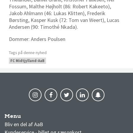
Fossum, Malthe Højholt (86: Robert Kakeeto),
Jakob Ahlmann (46: Lukas Klitten), Frederik
Børsting, Kasper Kusk (72: Tom van Weert), Lucas
Andersen (90: Timothé Nkada).
Dommer: Anders Poulsen
Tags på denne nyhed
FC Midtjylland-AaB
Menu
AaB nyheder
Bliv en del af AaB
Kundeservice - billet og sæsonkort