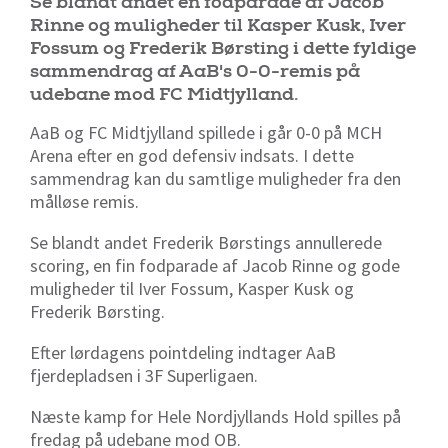
Se blandt andet en fodparade af Jacob
Rinne og muligheder til Kasper Kusk, Iver
Fossum og Frederik Børsting i dette fyldige
sammendrag af AaB's 0-0-remis på
udebane mod FC Midtjylland.
AaB og FC Midtjylland spillede i går 0-0 på MCH
Arena efter en god defensiv indsats. I dette
sammendrag kan du samtlige muligheder fra den
målløse remis.
Se blandt andet Frederik Børstings annullerede
scoring, en fin fodparade af Jacob Rinne og gode
muligheder til Iver Fossum, Kasper Kusk og
Frederik Børsting.
Efter lørdagens pointdeling indtager AaB
fjerdepladsen i 3F Superligaen.
Næste kamp for Hele Nordjyllands Hold spilles på
fredag på udebane mod OB.