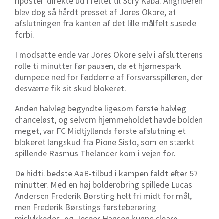
riposten direkte ud i feltet til Sory Kaba. Angriberen
blev dog så hårdt presset af Jores Okore, at
afslutningen fra kanten af det lille målfelt susede
forbi.
I modsatte ende var Jores Okore selv i afslutterens
rolle ti minutter før pausen, da et hjørnespark
dumpede ned for fødderne af forsvarsspilleren, der
desværre fik sit skud blokeret.
Anden halvleg begyndte ligesom første halvleg
chanceløst, og selvom hjemmeholdet havde bolden
meget, var FC Midtjyllands første afslutning et
blokeret langskud fra Pione Sisto, som en stærkt
spillende Rasmus Thelander kom i vejen for.
De hidtil bedste AaB-tilbud i kampen faldt efter 57
minutter. Med en høj bolderobring spillede Lucas
Andersen Frederik Børsting helt fri midt for mål,
men Frederik Børstings førsteberøring
mislykkedes, og Jesper Hansen kunne cleare.