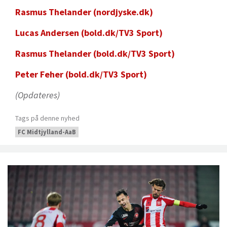
Rasmus Thelander (nordjyske.dk)
Lucas Andersen (bold.dk/TV3 Sport)
Rasmus Thelander (bold.dk/TV3 Sport)
Peter Feher (bold.dk/TV3 Sport)
(Opdateres)
Tags på denne nyhed
FC Midtjylland-AaB