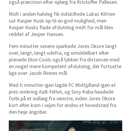
også præcision efter oplæg fra Kristoffer Pallesen.
Midt i anden halvleg fik indskiftede Lukas Klitten
sat Kasper Kusk op til en god mulighed, men
Kasper Kusks flade afslutning midt for mål blev
reddet af Jesper Hansen.
Fem minutter senere sparkede Jores Okore langt
over, langt, langt udefra, og umiddelbart efter
prøvede Dion Cools også lykken fra distancen med
en noget mere kompetent afslutning, der fortsatte
lige over Jacob Rinnes mål.
Med ti minutter igen lagde FC Midtjylland igen et
pres omkring AaB-feltet, og Sory Kaba headede
forbi på et indlæg fra venstre, inden Jores Okore
kort efter kom i vejen for endnu et hovedstød fra
den høje angriber.