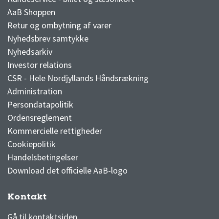
AaB Shoppen
Retur og ombytning af varer
Nyhedsbrev samtykke
Nyhedsarkiv
Investor relations
CSR - Hele Nordjyllands Håndsrækning
Administration
Persondatapolitik
Ordensreglement
Kommercielle rettigheder
Cookiepolitik
Handelsbetingelser
Download det officielle AaB-logo
Kontakt
3F Superliga stilling og kampe
1 division stilling og kampe
Gå til kontaktsiden