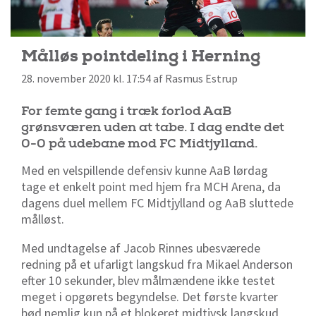
Målløs pointdeling i Herning
28. november 2020 kl. 17:54 af Rasmus Estrup
For femte gang i træk forlod AaB
grønsværen uden at tabe. I dag endte det
0-0 på udebane mod FC Midtjylland.
Med en velspillende defensiv kunne AaB lørdag
tage et enkelt point med hjem fra MCH Arena, da
dagens duel mellem FC Midtjylland og AaB sluttede
målløst.
Med undtagelse af Jacob Rinnes ubesværede
redning på et ufarligt langskud fra Mikael Anderson
efter 10 sekunder, blev målmændene ikke testet
meget i opgørets begyndelse. Det første kvarter
bød nemlig kun på et blokeret midtjysk langskud