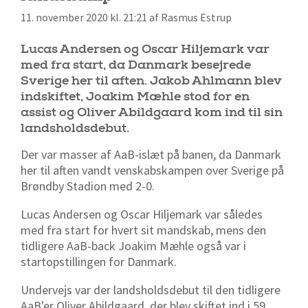
11. november 2020 kl. 21:21 af Rasmus Estrup
Lucas Andersen og Oscar Hiljemark var
med fra start, da Danmark besejrede
Sverige her til aften. Jakob Ahlmann blev
indskiftet, Joakim Mæhle stod for en
assist og Oliver Abildgaard kom ind til sin
landsholdsdebut.
Der var masser af AaB-islæt på banen, da Danmark
her til aften vandt venskabskampen over Sverige på
Brøndby Stadion med 2-0.
Lucas Andersen og Oscar Hiljemark var således
med fra start for hvert sit mandskab, mens den
tidligere AaB-back Joakim Mæhle også var i
startopstillingen for Danmark.
Undervejs var der landsholdsdebut til den tidligere
AaB'er Oliver Abildgaard, der blev skiftet ind i 59.