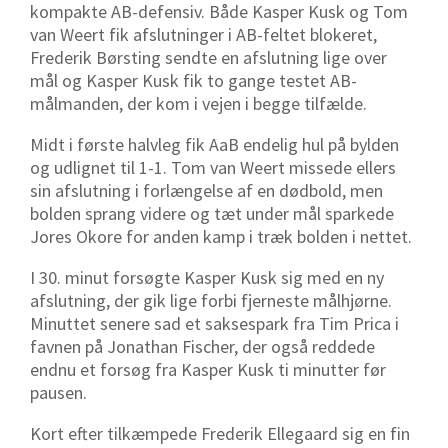
kompakte AB-defensiv. Både Kasper Kusk og Tom
van Weert fik afslutninger i AB-feltet blokeret,
Frederik Børsting sendte en afslutning lige over
mål og Kasper Kusk fik to gange testet AB-
målmanden, der kom i vejen i begge tilfælde.
Midt i første halvleg fik AaB endelig hul på bylden
og udlignet til 1-1. Tom van Weert missede ellers
sin afslutning i forlængelse af en dødbold, men
bolden sprang videre og tæt under mål sparkede
Jores Okore for anden kamp i træk bolden i nettet.
I 30. minut forsøgte Kasper Kusk sig med en ny
afslutning, der gik lige forbi fjerneste målhjørne.
Minuttet senere sad et saksespark fra Tim Prica i
favnen på Jonathan Fischer, der også reddede
endnu et forsøg fra Kasper Kusk ti minutter før
pausen.
Kort efter tilkæmpede Frederik Ellegaard sig en fin