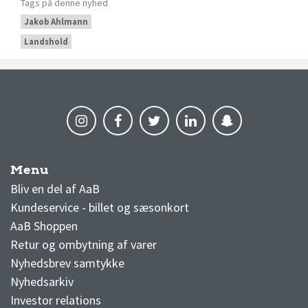
Tags på denne nyhed
Jakob Ahlmann
Landshold
Menu
AaB nyheder
Bliv en del af AaB
Kundeservice - billet og sæsonkort
AaB Shoppen
Retur og ombytning af varer
Nyhedsbrev samtykke
Nyhedsarkiv
Investor relations