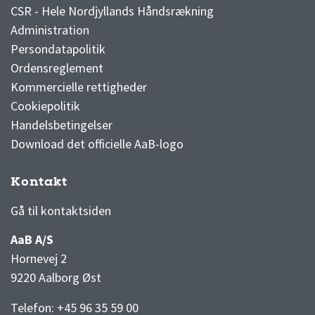
CSR - Hele Nordjyllands Håndsrækning
Administration
Persondatapolitik
Ordensreglement
Kommercielle rettigheder
Cookiepolitik
Handelsbetingelser
Download det officielle AaB-logo
Kontakt
3F Superliga stilling og kampe
1 division stilling og kampe
Gå til kontaktsiden
AaB A/S
Hornevej 2
9220 Aalborg Øst
Telefon: +45 96 35 59 00