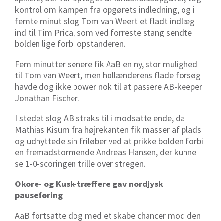
kontrol om kampen fra opgørets indledning, og i
femte minut slog Tom van Weert et fladt indlæg
ind til Tim Prica, som ved forreste stang sendte
bolden lige forbi opstanderen.
Fem minutter senere fik AaB en ny, stor mulighed
til Tom van Weert, men hollænderens flade forsøg
havde dog ikke power nok til at passere AB-keeper
Jonathan Fischer.
I stedet slog AB straks til i modsatte ende, da
Mathias Kisum fra højrekanten fik masser af plads
og udnyttede sin friløber ved at prikke bolden forbi
en fremadstormende Andreas Hansen, der kunne
se 1-0-scoringen trille over stregen.
Okore- og Kusk-træffere gav nordjysk
pauseføring
AaB fortsatte dog med et skabe chancer mod den