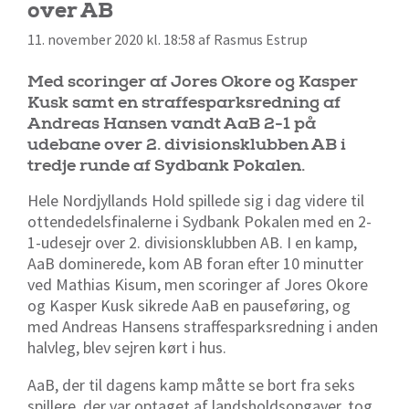
over AB
11. november 2020 kl. 18:58 af Rasmus Estrup
Med scoringer af Jores Okore og Kasper
Kusk samt en straffesparksredning af
Andreas Hansen vandt AaB 2-1 på
udebane over 2. divisionsklubben AB i
tredje runde af Sydbank Pokalen.
Hele Nordjyllands Hold spillede sig i dag videre til
ottendedelsfinalerne i Sydbank Pokalen med en 2-
1-udesejr over 2. divisionsklubben AB. I en kamp,
AaB dominerede, kom AB foran efter 10 minutter
ved Mathias Kisum, men scoringer af Jores Okore
og Kasper Kusk sikrede AaB en pauseføring, og
med Andreas Hansens straffesparksredning i anden
halvleg, blev sejren kørt i hus.
AaB, der til dagens kamp måtte se bort fra seks
spillere, der var optaget af landsholdsopgaver, tog