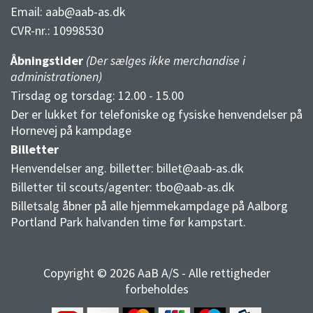
Email:
aab@aab-as.dk
CVR-nr.:
10998530
Åbningstider
(Der sælges ikke merchandise i
administrationen)
Tirsdag og torsdag: 12.00 - 15.00
Der er lukket for telefoniske og fysiske henvendelser på
Hornevej på kampdage
Billetter
Henvendelser ang. billetter:
billet@aab-as.dk
Billetter til scouts/agenter:
tbo@aab-as.dk
Billetsalg åbner på alle hjemmekampdage på Aalborg
Portland Park halvanden time før kampstart.
Copyright © 2026 AaB A/S - Alle rettigheder
forbeholdes