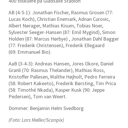
400 tilskuere på Gladsaxe Stadion
AB (4-5-1): Jonathan Fischer, Rasmus Grosen (77:
Lucas Koch)
, Christian Enemark, Adnan Curovic,
Albert Nørager, Mathias Kisum, Tobias Noer,
Sylvester Seeger-Hansen (87:
Emil Mygind)
, Simon
Holden (87:
Marcus Hørbye)
, Jonathan Dahl Bagger
(77:
Frederik Christensen)
, Frederik Ellegaard
(69:
Emmanuel Bio)
.
AaB (3-4-3): Andreas Hansen, Jores Okore, Daniel
Granli (70: Rasmus Thelander), Mathias Ross,
Kristoffer Pallesen, Malthe Højholt, Pedro Ferreira
(58: Robert Kakeeto), Frederik Børsting, Tim Prica
(58: Timothé Nkada), Kasper Kusk (90: Jeppe
Pedersen), Tom van Weert.
Dommer:
Benjamin Helm Svedborg
(Foto: Lars Møller/Scanpix)