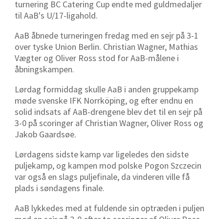
turnering BC Catering Cup endte med guldmedaljer
til AaB's U/17-ligahold.
AaB åbnede turneringen fredag med en sejr på 3-1
over tyske Union Berlin. Christian Wagner, Mathias
Vægter og Oliver Ross stod for AaB-målene i
åbningskampen.
Lørdag formiddag skulle AaB i anden gruppekamp
møde svenske IFK Norrköping, og efter endnu en
solid indsats af AaB-drengene blev det til en sejr på
3-0 på scoringer af Christian Wagner, Oliver Ross og
Jakob Gaardsøe.
Lørdagens sidste kamp var ligeledes den sidste
puljekamp, og kampen mod polske Pogon
Szczecin
var også en slags puljefinale, da vinderen ville få
plads i søndagens finale.
AaB lykkedes med at fuldende sin optræden i puljen