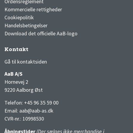
Ordensreglement
Kommercielle rettigheder
Cookiepolitik
Handelsbetingelser
Download det officielle AaB-logo
Kontakt
3F Superliga stilling og kampe
1 division stilling og kampe
Gå til kontaktsiden
AaB A/S
Hornevej 2
9220 Aalborg Øst
Telefon: +45 96 35 59 00
Email:
aab@aab-as.dk
CVR-nr.:
10998530
Åbningstider
(Der sælges ikke merchandise i