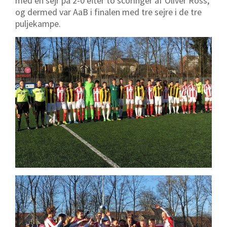
med en sejr på 2-0 efter to scoringer af Oliver Ross,
og dermed var AaB i finalen med tre sejre i de tre
puljekampe.