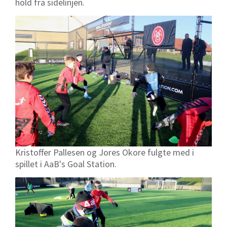
hold fra sidelinjen.
Kristoffer Pallesen og Jores Okore fulgte med i
spillet i AaB's Goal Station.