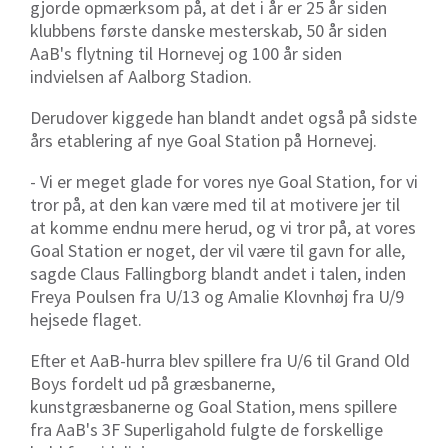
gjorde opmærksom på, at det i år er 25 år siden
klubbens første danske mesterskab, 50 år siden
AaB's flytning til Hornevej og 100 år siden
indvielsen af Aalborg Stadion.
Derudover kiggede han blandt andet også på sidste
års etablering af nye Goal Station på Hornevej.
- Vi er meget glade for vores nye Goal Station, for vi
tror på, at den kan være med til at motivere jer til
at komme endnu mere herud, og vi tror på, at vores
Goal Station er noget, der vil være til gavn for alle,
sagde Claus Fallingborg blandt andet i talen, inden
Freya Poulsen fra U/13 og Amalie Klovnhøj fra U/9
hejsede flaget.
Efter et AaB-hurra blev spillere fra U/6 til Grand Old
Boys fordelt ud på græsbanerne,
kunstgræsbanerne og Goal Station, mens spillere
fra AaB's 3F Superligahold fulgte de forskellige