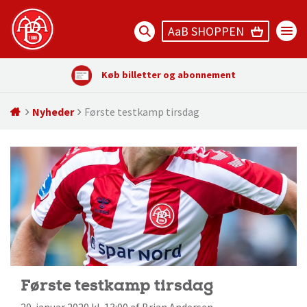
AaB SHOPPEN
Køb billetter og abonnement
Nyheder
Første testkamp tirsdag
Første testkamp tirsdag