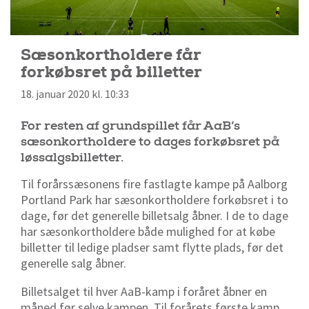
Sæsonkortholdere får
forkøbsret på billetter
18. januar 2020 kl. 10:33
For resten af grundspillet får AaB’s
sæsonkortholdere to dages forkøbsret på
løssalgsbilletter.
Til forårssæsonens fire fastlagte kampe på Aalborg
Portland Park har sæsonkortholdere forkøbsret i to
dage, før det generelle billetsalg åbner. I de to dage
har sæsonkortholdere både mulighed for at købe
billetter til ledige pladser samt flytte plads, før det
generelle salg åbner.
Billetsalget til hver AaB-kamp i foråret åbner en
måned før selve kampen. Til forårets første kamp