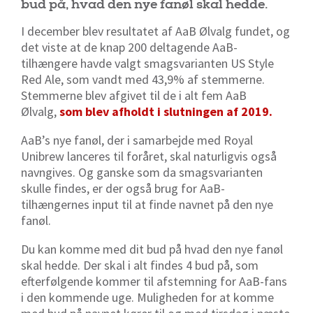
bud på, hvad den nye fanøl skal hedde.
I december blev resultatet af AaB Ølvalg fundet, og
det viste at de knap 200 deltagende AaB-
tilhængere havde valgt smagsvarianten US Style
Red Ale, som vandt med 43,9% af stemmerne.
Stemmerne blev afgivet til de i alt fem AaB
Ølvalg,
som blev afholdt i slutningen af 2019.
AaB’s nye fanøl, der i samarbejde med Royal
Unibrew lanceres til foråret, skal naturligvis også
navngives. Og ganske som da smagsvarianten
skulle findes, er der også brug for AaB-
tilhængernes input til at finde navnet på den nye
fanøl.
Du kan komme med dit bud på hvad den nye fanøl
skal hedde. Der skal i alt findes 4 bud på, som
efterfølgende kommer til afstemning for AaB-fans
i den kommende uge. Muligheden for at komme