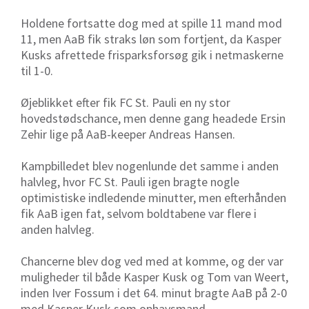
Holdene fortsatte dog med at spille 11 mand mod
11, men AaB fik straks løn som fortjent, da Kasper
Kusks afrettede frisparksforsøg gik i netmaskerne
til 1-0.
Øjeblikket efter fik FC St. Pauli en ny stor
hovedstødschance, men denne gang headede Ersin
Zehir lige på AaB-keeper Andreas Hansen.
Kampbilledet blev nogenlunde det samme i anden
halvleg, hvor FC St. Pauli igen bragte nogle
optimistiske indledende minutter, men efterhånden
fik AaB igen fat, selvom boldtabene var flere i
anden halvleg.
Chancerne blev dog ved med at komme, og der var
muligheder til både Kasper Kusk og Tom van Weert,
inden Iver Fossum i det 64. minut bragte AaB på 2-0
med Kasper Kusk som ophavsmand.