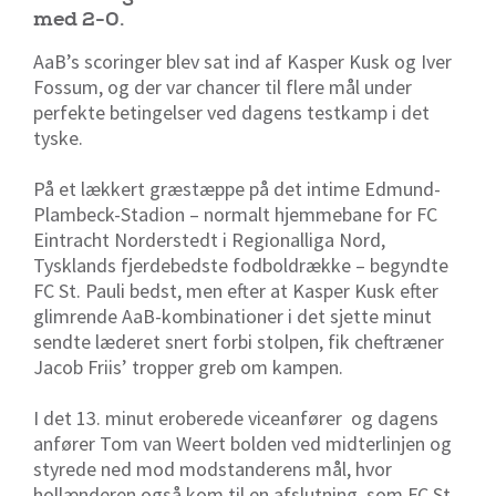
med 2-0.
AaB’s scoringer blev sat ind af Kasper Kusk og Iver
Fossum, og der var chancer til flere mål under
perfekte betingelser ved dagens testkamp i det
tyske.
På et lækkert græstæppe på det intime Edmund-
Plambeck-Stadion – normalt hjemmebane for FC
Eintracht Norderstedt i Regionalliga Nord,
Tysklands fjerdebedste fodboldrække – begyndte
FC St. Pauli bedst, men efter at Kasper Kusk efter
glimrende AaB-kombinationer i det sjette minut
sendte læderet snert forbi stolpen, fik cheftræner
Jacob Friis’ tropper greb om kampen.
I det 13. minut eroberede viceanfører og dagens
anfører Tom van Weert bolden ved midterlinjen og
styrede ned mod modstanderens mål, hvor
hollænderen også kom til en afslutning, som FC St.