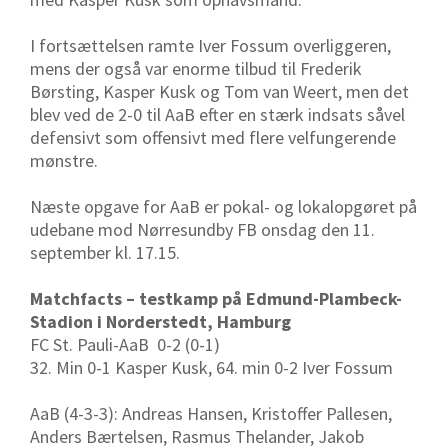
I fortsættelsen ramte Iver Fossum overliggeren,
mens der også var enorme tilbud til Frederik
Børsting, Kasper Kusk og Tom van Weert, men det
blev ved de 2-0 til AaB efter en stærk indsats såvel
defensivt som offensivt med flere velfungerende
mønstre.
Næste opgave for AaB er pokal- og lokalopgøret på
udebane mod Nørresundby FB onsdag den 11.
september kl. 17.15.
Matchfacts – testkamp på Edmund-Plambeck-
Stadion i Norderstedt, Hamburg
FC St. Pauli-AaB 0-2 (0-1)
32. Min 0-1 Kasper Kusk, 64. min 0-2 Iver Fossum
AaB (4-3-3): Andreas Hansen, Kristoffer Pallesen,
Anders Bærtelsen, Rasmus Thelander, Jakob