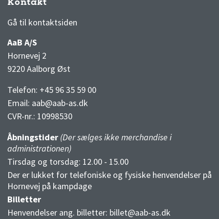
Kontakt
3F Superliga stilling og kampe
1 division stilling og kampe
Gå til kontaktsiden
AaB A/S
Hornevej 2
9220 Aalborg Øst
Telefon: +45 96 35 59 00
Email:
aab@aab-as.dk
CVR-nr.:
10998530
Åbningstider
(Der sælges ikke merchandise i
administrationen)
Tirsdag og torsdag: 12.00 - 15.00
Der er lukket for telefoniske og fysiske henvendelser på
Hornevej på kampdage
Billetter
Henvendelser ang. billetter:
billet@aab-as.dk