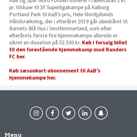
AaB og Spar Nord Fonden donerer i fællesskab 2 kr.
pr. tilskuer til 3F Superligakampe på Aalborg
Portland Park til AaB’s pris, Hele Nordjyllands
Håndsrækning, der i efteråret 2019 går ubeskåret til
Barnets Blå Hus i Vesthimmerland, som efter
efterårets første fire hjemmekampe allerede er
sikret en donation på 52.530 kr.
Køb i forsalg billet
til den forestående hjemmekamp mod Randers
FC her.
Køb sæsonkort-abonnement til AaB’s
hjemmekampe her.
Menu
AaB nyheder