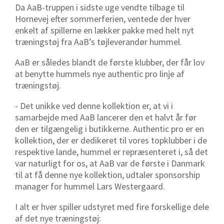
Da AaB-truppen i sidste uge vendte tilbage til
Hornevej efter sommerferien, ventede der hver
enkelt af spillerne en lækker pakke med helt nyt
træningstøj fra AaB’s tøjleverandør hummel.
AaB er således blandt de første klubber, der får lov
at benytte hummels nye authentic pro linje af
træningstøj.
- Det unikke ved denne kollektion er, at vi i
samarbejde med AaB lancerer den et halvt år før
den er tilgængelig i butikkerne. Authentic pro er en
kollektion, der er dedikeret til vores topklubber i de
respektive lande, hummel er repræsenteret i, så det
var naturligt for os, at AaB var de første i Danmark
til at få denne nye kollektion, udtaler sponsorship
manager for hummel Lars Westergaard.
I alt er hver spiller udstyret med fire forskellige dele
af det nye træningstøj: