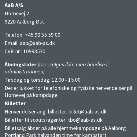
AaB A/S
Hornevej 2
9220 Aalborg Øst
Telefon: +45 96 35 59 00
Email:
aab@aab-as.dk
CVR-nr.:
10998530
Åbningstider
(Der sælges ikke merchandise i
administrationen)
Tirsdag og torsdag: 12.00 - 15.00
Der er lukket for telefoniske og fysiske henvendelser på
Hornevej på kampdage
Billetter
Henvendelser ang. billetter:
billet@aab-as.dk
Billetter til scouts/agenter:
tbo@aab-as.dk
Billetsalg åbner på alle hjemmekampdage på Aalborg
Portland Park halvanden time før kampstart.