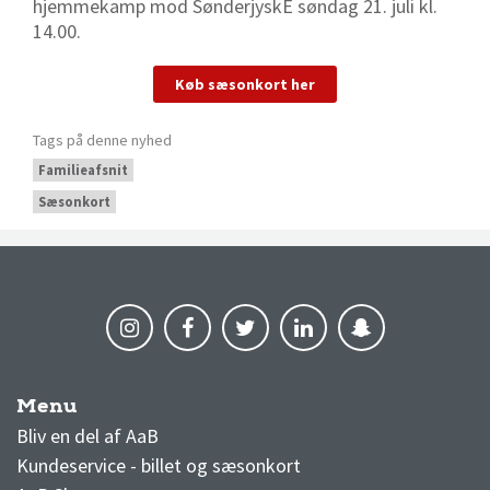
hjemmekamp mod SønderjyskE søndag 21. juli kl.
14.00.
Køb sæsonkort her
Tags på denne nyhed
Familieafsnit
Sæsonkort
Menu
AaB nyheder
Bliv en del af AaB
Kundeservice - billet og sæsonkort