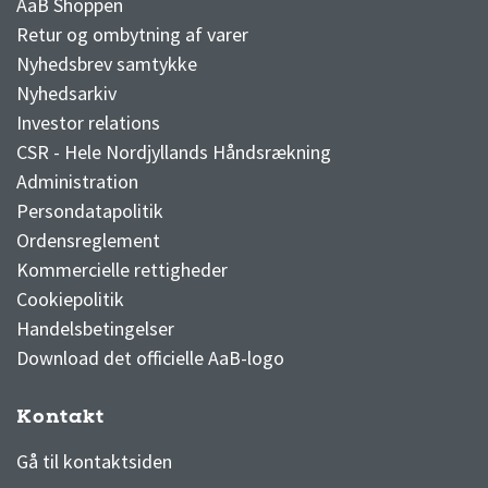
AaB Shoppen
Retur og ombytning af varer
Nyhedsbrev samtykke
Nyhedsarkiv
Investor relations
CSR - Hele Nordjyllands Håndsrækning
Administration
Persondatapolitik
Ordensreglement
Kommercielle rettigheder
Cookiepolitik
Handelsbetingelser
Download det officielle AaB-logo
Kontakt
3F Superliga stilling og kampe
1 division stilling og kampe
Gå til kontaktsiden