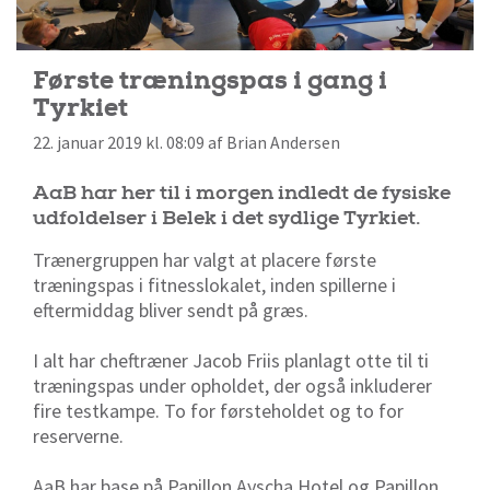
Første træningspas i gang i
Tyrkiet
22. januar 2019 kl. 08:09 af Brian Andersen
AaB har her til i morgen indledt de fysiske
udfoldelser i Belek i det sydlige Tyrkiet.
Trænergruppen har valgt at placere første
træningspas i fitnesslokalet, inden spillerne i
eftermiddag bliver sendt på græs.
I alt har cheftræner Jacob Friis planlagt otte til ti
træningspas under opholdet, der også inkluderer
fire testkampe. To for førsteholdet og to for
reserverne.
AaB har base på Papillon Ayscha Hotel og Papillon