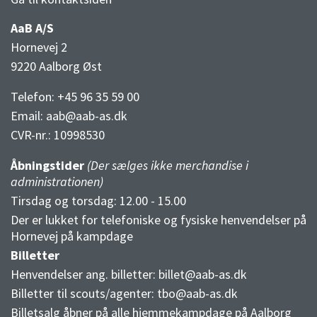
AaB A/S
Hornevej 2
9220 Aalborg Øst
Telefon: +45 96 35 59 00
Email:
aab@aab-as.dk
CVR-nr.:
10998530
Åbningstider
(Der sælges ikke merchandise i
administrationen)
Tirsdag og torsdag: 12.00 - 15.00
Der er lukket for telefoniske og fysiske henvendelser på
Hornevej på kampdage
Billetter
Henvendelser ang. billetter:
billet@aab-as.dk
Billetter til scouts/agenter:
tbo@aab-as.dk
Billetsalg åbner på alle hjemmekampdage på Aalborg