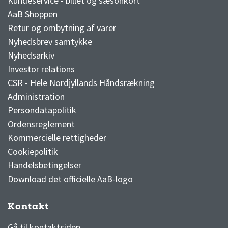
Kundeservice - billet og sæsonkort
AaB Shoppen
Retur og ombytning af varer
Nyhedsbrev samtykke
Nyhedsarkiv
Investor relations
CSR - Hele Nordjyllands Håndsrækning
Administration
Persondatapolitik
Ordensreglement
Kommercielle rettigheder
Cookiepolitik
Handelsbetingelser
Download det officielle AaB-logo
Kontakt
3F Superliga stilling og kampe
1 division stilling og kampe
Gå til kontaktsiden