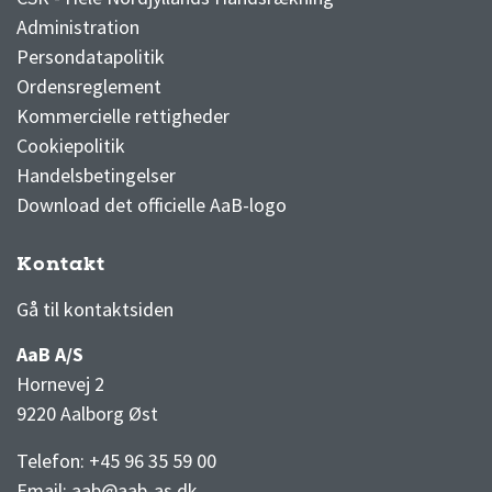
Administration
Persondatapolitik
Ordensreglement
Kommercielle rettigheder
Cookiepolitik
Handelsbetingelser
Download det officielle AaB-logo
Kontakt
3F Superliga stilling og kampe
1 division stilling og kampe
Gå til kontaktsiden
AaB A/S
Hornevej 2
9220 Aalborg Øst
Telefon: +45 96 35 59 00
Email:
aab@aab-as.dk