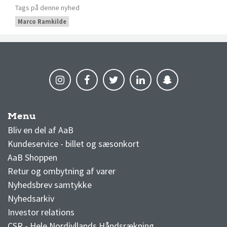
Tags på denne nyhed
Marco Ramkilde
Menu
AaB nyheder
Bliv en del af AaB
Kundeservice - billet og sæsonkort
AaB Shoppen
Retur og ombytning af varer
Nyhedsbrev samtykke
Nyhedsarkiv
Investor relations
CSR - Hele Nordjyllands Håndsrækning