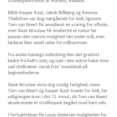
straffesparksfeltet af Mateusz Radecki.
Både Kasper Kusk, Jakob Blåbjerg og Rasmus
Thellufsen var dog nærgående for AaB, ligesom
Tom van Weert fik annulleret en scoring for offside,
men Slask Wroclaw fik imidlertid et minut før
pausen den største mulighed tæt under mål, men
læderet blev sendt uden for målrammen.
Fra anden halvlegs indledning blev det gradvist
bedre fra AaB’s side, og især i den sidste halve time
sad cheftræner Jacob Friis’ mandskab på
begivenhederne.
Slask Wroclaw viste dog stadig farlighed, mens
Tom van Weert og Kasper Kusk truede for AaB, før
udligningen kom i det 72. minut, da Tom van Weert
eksekverede et straffespark begået mod ham selv.
I fortsættelsen fik Lucas Andersen muligheden for