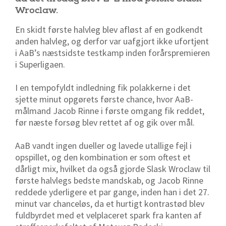
Wroclaw.
En skidt første halvleg blev afløst af en godkendt
anden halvleg, og derfor var uafgjort ikke ufortjent
i AaB’s næstsidste testkamp inden forårspremieren
i Superligaen.
I en tempofyldt indledning fik polakkerne i det
sjette minut opgørets første chance, hvor AaB-
målmand Jacob Rinne i første omgang fik reddet,
før næste forsøg blev rettet af og gik over mål.
AaB vandt ingen dueller og lavede utallige fejl i
opspillet, og den kombination er som oftest et
dårligt mix, hvilket da også gjorde Slask Wroclaw til
første halvlegs bedste mandskab, og Jacob Rinne
reddede yderligere et par gange, inden han i det 27.
minut var chanceløs, da et hurtigt kontrastød blev
fuldbyrdet med et velplaceret spark fra kanten af