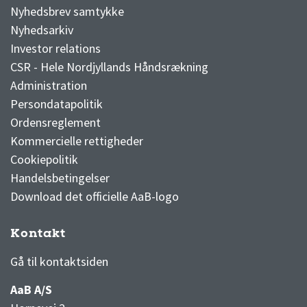
Nyhedsbrev samtykke
Nyhedsarkiv
Investor relations
CSR - Hele Nordjyllands Håndsrækning
Administration
Persondatapolitik
Ordensreglement
Kommercielle rettigheder
Cookiepolitik
Handelsbetingelser
Download det officielle AaB-logo
Kontakt
3F Superliga stilling og kampe
1 division stilling og kampe
Gå til kontaktsiden
AaB A/S