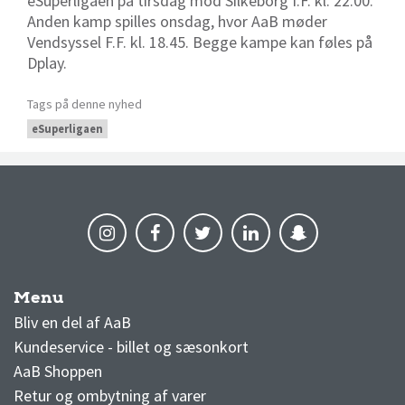
eSuperligaen på tirsdag mod Silkeborg I.F. kl. 22.00.
Anden kamp spilles onsdag, hvor AaB møder
Vendsyssel F.F. kl. 18.45. Begge kampe kan føles på
Dplay.
Tags på denne nyhed
eSuperligaen
Menu
AaB nyheder
Bliv en del af AaB
Kundeservice - billet og sæsonkort
AaB Shoppen
Retur og ombytning af varer