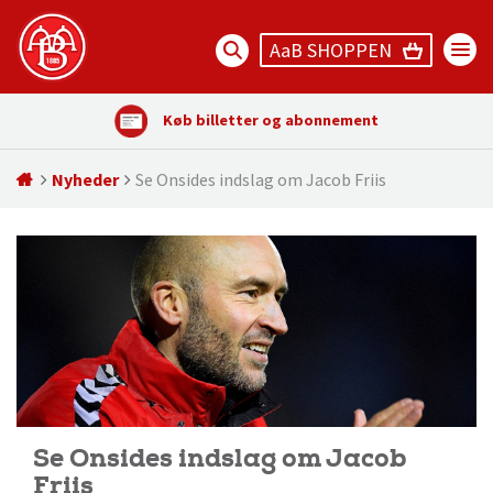
AaB SHOPPEN
Køb billetter og abonnement
Nyheder
Se Onsides indslag om Jacob Friis
Se Onsides indslag om Jacob
Friis