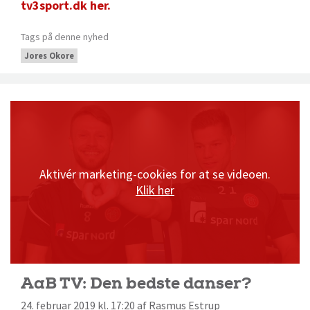
tv3sport.dk her.
Tags på denne nyhed
Jores Okore
Aktivér marketing-cookies for at se videoen.
Klik her
AaB TV: Den bedste danser?
24. februar 2019 kl. 17:20 af Rasmus Estrup