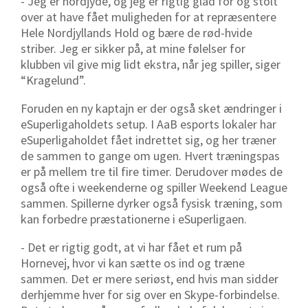
- Jeg er nordjyde, og jeg er rigtig glad for og stolt
over at have fået muligheden for at repræsentere
Hele Nordjyllands Hold og bære de rød-hvide
striber. Jeg er sikker på, at mine følelser for
klubben vil give mig lidt ekstra, når jeg spiller, siger
“Kragelund”.
Foruden en ny kaptajn er der også sket ændringer i
eSuperligaholdets setup. I AaB esports lokaler har
eSuperligaholdet fået indrettet sig, og her træner
de sammen to gange om ugen. Hvert træningspas
er på mellem tre til fire timer. Derudover mødes de
også ofte i weekenderne og spiller Weekend League
sammen. Spillerne dyrker også fysisk træning, som
kan forbedre præstationerne i eSuperligaen.
- Det er rigtig godt, at vi har fået et rum på
Hornevej, hvor vi kan sætte os ind og træne
sammen. Det er mere seriøst, end hvis man sidder
derhjemme hver for sig over en Skype-forbindelse.