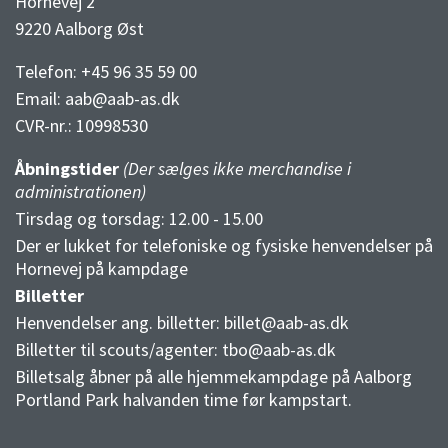
Hornevej 2
9220 Aalborg Øst
Telefon: +45 96 35 59 00
Email:
aab@aab-as.dk
CVR-nr.:
10998530
Åbningstider
(Der sælges ikke merchandise i
administrationen)
Tirsdag og torsdag: 12.00 - 15.00
Der er lukket for telefoniske og fysiske henvendelser på
Hornevej på kampdage
Billetter
Henvendelser ang. billetter:
billet@aab-as.dk
Billetter til scouts/agenter:
tbo@aab-as.dk
Billetsalg åbner på alle hjemmekampdage på Aalborg
Portland Park halvanden time før kampstart.