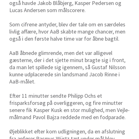
også havde Jakob Blåbjerg, Kasper Pedersen og
Lucas Andersen som målscorere.
Som cifrene antyder, blev der tale om en særdeles
livlig affære, hvor AaB skabte mange chancer, men
også i den første halve time var for åbne bagtil.
AaB åbnede glimrende, men det var alligevel
gæsterne, der i det sjette minut bragte sig i front,
da man let spillede sig igennem, så Gustaf Nilsson
kunne udplacerede sin landsmand Jacob Rinne i
AaB-målet.
Efter 11 minutter sendte Philipp Ochs et
frisparksforsøg på overliggeren, og fire minutter
senere fik Kasper Kusk en stor mulighed, men Vejle-
målmand Pavol Bajza reddede med en fodparade.
Øjeblikket efter kom udligningen, da en afslutning
fra anfører Rasmus Würtz tæt under mål blev