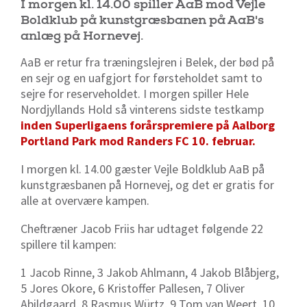
I morgen kl. 14.00 spiller AaB mod Vejle
Boldklub på kunstgræsbanen på AaB's
anlæg på Hornevej.
AaB er retur fra træningslejren i Belek, der bød på
en sejr og en uafgjort for førsteholdet samt to
sejre for reserveholdet. I morgen spiller Hele
Nordjyllands Hold så vinterens sidste testkamp
inden Superligaens forårspremiere på Aalborg
Portland Park mod Randers FC 10. februar.
I morgen kl. 14.00 gæster Vejle Boldklub AaB på
kunstgræsbanen på Hornevej, og det er gratis for
alle at overvære kampen.
Cheftræner Jacob Friis har udtaget følgende 22
spillere til kampen:
1 Jacob Rinne, 3 Jakob Ahlmann, 4 Jakob Blåbjerg,
5 Jores Okore, 6 Kristoffer Pallesen, 7 Oliver
Abildgaard, 8 Rasmus Würtz, 9 Tom van Weert, 10