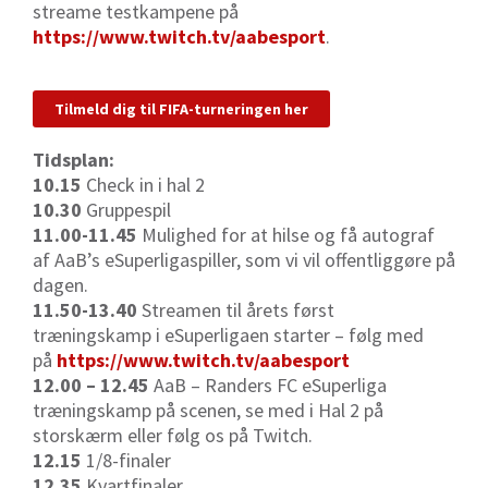
streame testkampene på
https://www.twitch.tv/aabesport
.
Tilmeld dig til FIFA-turneringen her
Tidsplan:
10.15
Check in i hal 2
10.30
Gruppespil
11.00-11.45
Mulighed for at hilse og få autograf
af AaB’s eSuperligaspiller, som vi vil offentliggøre på
dagen.
11.50-13.40
Streamen til årets først
træningskamp i eSuperligaen starter – følg med
på
https://www.twitch.tv/aabesport
12.00 – 12.45
AaB – Randers FC eSuperliga
træningskamp på scenen, se med i Hal 2 på
storskærm eller følg os på Twitch.
12.15
1/8-finaler
12.35
Kvartfinaler