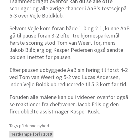
I sammendraget ovenfor kan du se alle otte
scoringer og alle øvrige chancer i AaB's testsejr på
5-3 over Vejle Boldklub.
Selvom Vejle kom foran både 1-0 og 2-1, kunne AaB
gå til pause foran 3-2 efter tre hjørnesparksmål.
Første scoring stod Tom van Weert for, mens
Jakob Blåbjerg og Kasper Pedersen også sendte
bolden i nettet før pausen.
Efter pausen udbyggede AaB sin føring til først 4-2
ved Tom van Weert og 5-2 ved Lucas Andersen,
inden Vejle Boldklub reducerede til 5-3 kort før tid.
Foruden alle målene kan du i videoen ovenfor også
se reaktioner fra cheftræner Jacob Friis og den
firedobbelte assistmager Kasper Kusk.
Tags på denne nyhed
Testkampe forår 2019