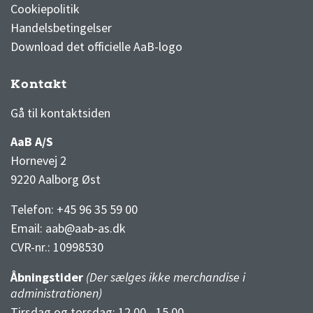
Cookiepolitik
Handelsbetingelser
Download det officielle AaB-logo
Kontakt
3F Superliga stilling og kampe
1 division stilling og kampe
Gå til kontaktsiden
AaB A/S
Hornevej 2
9220 Aalborg Øst
Telefon: +45 96 35 59 00
Email:
aab@aab-as.dk
CVR-nr.:
10998530
Åbningstider
(Der sælges ikke merchandise i
administrationen)
Tirsdag og torsdag: 12.00 - 15.00