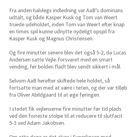
Fra anden halvlegs indledning var AaB’s dominans
udtalt, og både Kasper Kusk og Tom van Weert
truede udeholdet, inden Tom van Weert efter knap
en times spil kunne udnytte nydeligt opspil fra
Kasper Kusk og Magnus Christensen.
Og fire minutter senere blev det også 5-2, da Lucas
Andersen satte Vejle-forsvaret med en smart
vending, før bolden fladt blev sendt sikkert i mål.
Selvom AaB herefter skiftede hele holdet, så
fortsatte man med at være i teten, og der var tilløb
fra Oliver Abildgaard til at øge føringen.
I stedet fik vejlenserne fire minutter før tid plads
ved den forreste stolpe til at reducere til slutfacit
5-3 ved Adam Jakobsen.
Om otte dage er det alvor i Superligaen mod