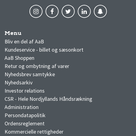
Menu
AaB nyheder
Bliv en del af AaB
Kundeservice - billet og sæsonkort
AaB Shoppen
Retur og ombytning af varer
Nyhedsbrev samtykke
Nyhedsarkiv
Investor relations
CSR - Hele Nordjyllands Håndsrækning
Administration
Persondatapolitik
Ordensreglement
Kommercielle rettigheder