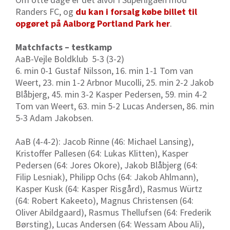
Randers FC, og
du kan i forsalg købe billet til
opgøret på Aalborg Portland Park her
.
Matchfacts – testkamp
AaB-Vejle Boldklub 5-3 (3-2)
6. min 0-1 Gustaf Nilsson, 16. min 1-1 Tom van
Weert, 23. min 1-2 Arbnor Mucolli, 25. min 2-2 Jakob
Blåbjerg, 45. min 3-2 Kasper Pedersen, 59. min 4-2
Tom van Weert, 63. min 5-2 Lucas Andersen, 86. min
5-3 Adam Jakobsen.
AaB (4-4-2): Jacob Rinne (46: Michael Lansing),
Kristoffer Pallesen (64: Lukas Klitten), Kasper
Pedersen (64: Jores Okore), Jakob Blåbjerg (64:
Filip Lesniak), Philipp Ochs (64: Jakob Ahlmann),
Kasper Kusk (64: Kasper Risgård), Rasmus Würtz
(64: Robert Kakeeto), Magnus Christensen (64:
Oliver Abildgaard), Rasmus Thellufsen (64: Frederik
Børsting), Lucas Andersen (64: Wessam Abou Ali),