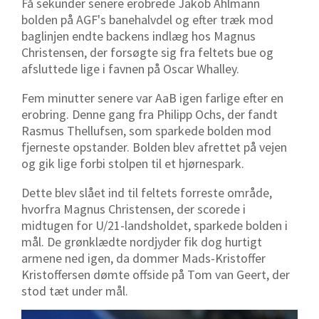
Få sekunder senere erobrede Jakob Ahlmann
bolden på AGF's banehalvdel og efter træk mod
baglinjen endte backens indlæg hos Magnus
Christensen, der forsøgte sig fra feltets bue og
afsluttede lige i favnen på Oscar Whalley.
Fem minutter senere var AaB igen farlige efter en
erobring. Denne gang fra Philipp Ochs, der fandt
Rasmus Thellufsen, som sparkede bolden mod
fjerneste opstander. Bolden blev afrettet på vejen
og gik lige forbi stolpen til et hjørnespark.
Dette blev slået ind til feltets forreste område,
hvorfra Magnus Christensen, der scorede i
midtugen for U/21-landsholdet, sparkede bolden i
mål. De grønklædte nordjyder fik dog hurtigt
armene ned igen, da dommer Mads-Kristoffer
Kristoffersen dømte offside på Tom van Geert, der
stod tæt under mål.