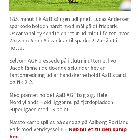
I 85. minut fik AaB så igen udlignet. Lucas Andersen
sparkede bolden hårdt mod mål på et frispark.
Oscar Whalley sendte en retur ud midt i feltet, hvor
Wessam Abou Ali var klar til sparke 2-2-målet i
nettet.
Selvom AGF pressede på i slutminutterne, hvor
Jacob Rinne i de døende sekunder hev en
fantomredning ud af handskerne holdt AaB stand
og fik 2-2.
Med pointet holdet AaB AGF bag sig. Hele
Nordjyllands Hold ligger nu på fjerdepladsen i
Superligaen med 19 point.
Næste kamp spilles på søndag på Aalborg Portland
Park mod Vendsyssel F.F.
Køb billet til den kamp
her.