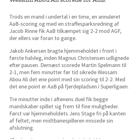
Wessam Abou Ali scorede for AaB.
Trods en mand i undertal i en time, en annuleret
AaB-scoring og med en straffesparksredning af
Jacob Rinne fik AaB tilkæmpet sig 2-2 mod AGF,
der ellers var foran to gange.
Jakob Ankersen bragte hjemmeholdet i front i
første halvleg, inden Magnus Christensen udlignede
efter pausen. Dernæst scorede Martin Spelmann til
2-1, men fem minutter før tid sikrede Wessam
Abou Ali det ene point med sin scoring til 2-2. Med
det ene point er AaB på fjerdepladsen i Superligaen.
Tre minutter inde i aftenens duel fik begge
mandskaber spillet sig frem til fine muligheder.
Først var hjemmeholdets Jens Stage fri på kanten
af feltet, men midtbanespilleren missede sin
afslutning.