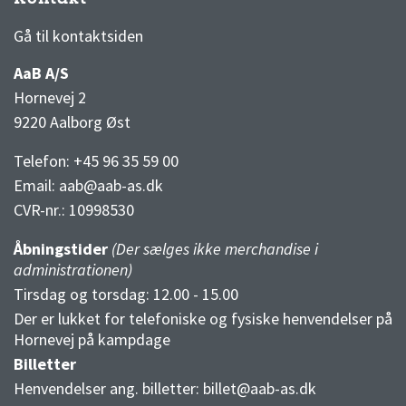
3F Superliga stilling og kampe
1 division stilling og kampe
Gå til kontaktsiden
AaB A/S
Hornevej 2
9220 Aalborg Øst
Telefon: +45 96 35 59 00
Email:
aab@aab-as.dk
CVR-nr.:
10998530
Åbningstider
(Der sælges ikke merchandise i
administrationen)
Tirsdag og torsdag: 12.00 - 15.00
Der er lukket for telefoniske og fysiske henvendelser på
Hornevej på kampdage
Billetter
Henvendelser ang. billetter:
billet@aab-as.dk