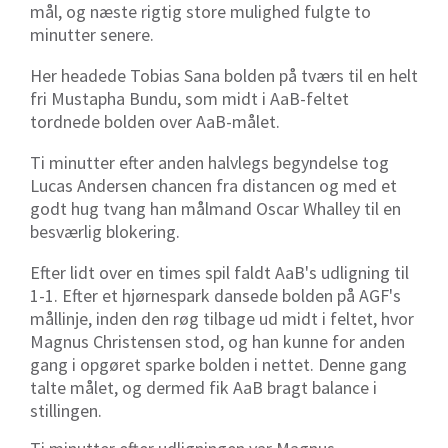
mål, og næste rigtig store mulighed fulgte to
minutter senere.
Her headede Tobias Sana bolden på tværs til en helt
fri Mustapha Bundu, som midt i AaB-feltet
tordnede bolden over AaB-målet.
Ti minutter efter anden halvlegs begyndelse tog
Lucas Andersen chancen fra distancen og med et
godt hug tvang han målmand Oscar Whalley til en
besværlig blokering.
Efter lidt over en times spil faldt AaB's udligning til
1-1. Efter et hjørnespark dansede bolden på AGF's
mållinje, inden den røg tilbage ud midt i feltet, hvor
Magnus Christensen stod, og han kunne for anden
gang i opgøret sparke bolden i nettet. Denne gang
talte målet, og dermed fik AaB bragt balance i
stillingen.