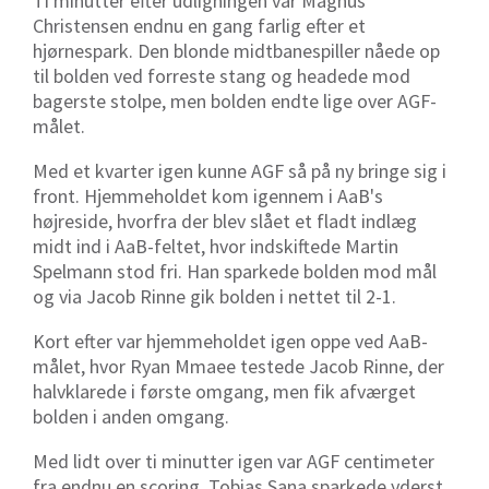
Ti minutter efter udligningen var Magnus
Christensen endnu en gang farlig efter et
hjørnespark. Den blonde midtbanespiller nåede op
til bolden ved forreste stang og headede mod
bagerste stolpe, men bolden endte lige over AGF-
målet.
Med et kvarter igen kunne AGF så på ny bringe sig i
front. Hjemmeholdet kom igennem i AaB's
højreside, hvorfra der blev slået et fladt indlæg
midt ind i AaB-feltet, hvor indskiftede Martin
Spelmann stod fri. Han sparkede bolden mod mål
og via Jacob Rinne gik bolden i nettet til 2-1.
Kort efter var hjemmeholdet igen oppe ved AaB-
målet, hvor Ryan Mmaee testede Jacob Rinne, der
halvklarede i første omgang, men fik afværget
bolden i anden omgang.
Med lidt over ti minutter igen var AGF centimeter
fra endnu en scoring. Tobias Sana sparkede yderst