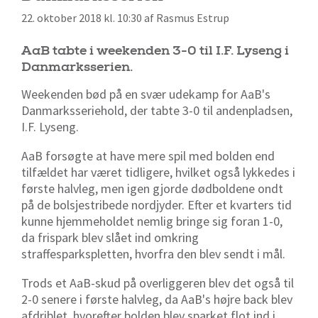
22. oktober 2018 kl. 10:30 af Rasmus Estrup
AaB tabte i weekenden 3-0 til I.F. Lyseng i
Danmarksserien.
Weekenden bød på en svær udekamp for AaB's
Danmarksseriehold, der tabte 3-0 til andenpladsen,
I.F. Lyseng.
AaB forsøgte at have mere spil med bolden end
tilfældet har været tidligere, hvilket også lykkedes i
første halvleg, men igen gjorde dødboldene ondt
på de bolsjestribede nordjyder. Efter et kvarters tid
kunne hjemmeholdet nemlig bringe sig foran 1-0,
da frispark blev slået ind omkring
straffesparkspletten, hvorfra den blev sendt i mål.
Trods et AaB-skud på overliggeren blev det også til
2-0 senere i første halvleg, da AaB's højre back blev
afdriblet, hvorefter bolden blev sparket flot ind i