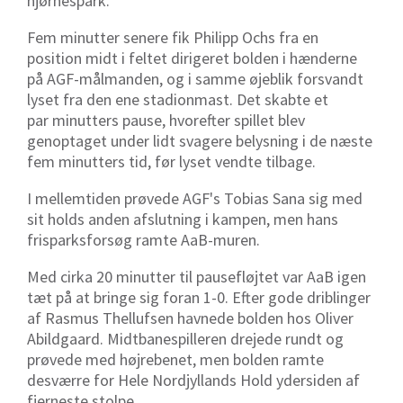
hjørnespark.
Fem minutter senere fik Philipp Ochs fra en
position midt i feltet dirigeret bolden i hænderne
på AGF-målmanden, og i samme øjeblik forsvandt
lyset fra den ene stadionmast. Det skabte et
par minutters pause, hvorefter spillet blev
genoptaget under lidt svagere belysning i de næste
fem minutters tid, før lyset vendte tilbage.
I mellemtiden prøvede AGF's Tobias Sana sig med
sit holds anden afslutning i kampen, men hans
frisparksforsøg ramte AaB-muren.
Med cirka 20 minutter til pausefløjtet var AaB igen
tæt på at bringe sig foran 1-0. Efter gode driblinger
af Rasmus Thellufsen havnede bolden hos Oliver
Abildgaard. Midtbanespilleren drejede rundt og
prøvede med højrebenet, men bolden ramte
desværre for Hele Nordjyllands Hold ydersiden af
fjerneste stolpe.