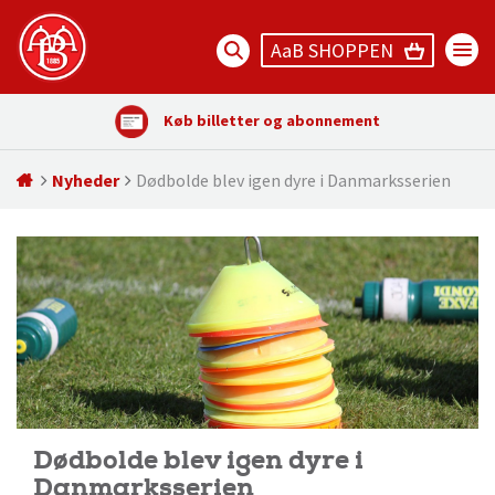
AaB SHOPPEN
Køb billetter og abonnement
Nyheder
Dødbolde blev igen dyre i Danmarksserien
Dødbolde blev igen dyre i
Danmarksserien