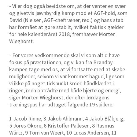
- Vi er dog også bevidste om, at der venter en svær
og givetvis jævnbyrdig kamp mod et AGF-hold, som
David (Nielsen, AGF-cheftræner, red.) og hans stab
har formået at gøre stabilt, hvilket faktisk gælder
for hele kalenderåret 2018, fremhæver Morten
Wieghorst.
- For vores vedkommende skal vi som altid have
fokus på præstationen, og vi kan fra Brøndby-
kampen tage med os, at vi fortsatte med at skabe
muligheder, selvom vi var kommet bagud, ligesom
vi ikke på noget tidspunkt smed håndklædet i
ringen, men optrådte med både hjerte og energi,
siger Morten Wieghorst, der efter lørdagens
træningspas har udtaget følgende 19 spillere:
1 Jacob Rinne, 3 Jakob Ahlmann, 4 Jakob Blåbjerg,
5 Jores Okore, 6 Kristoffer Pallesen, 8 Rasmus
Würtz, 9 Tom van Weert, 10 Lucas Andersen, 11