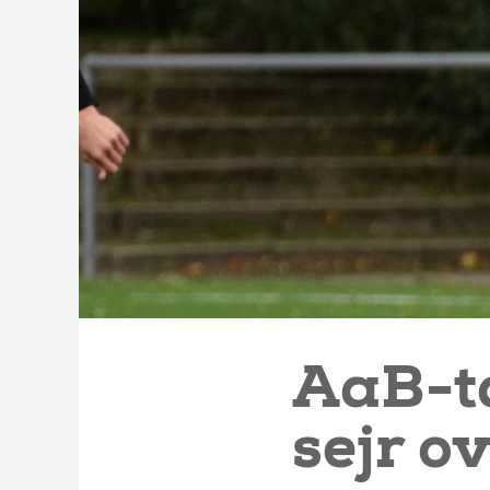
AaB-ta
sejr o