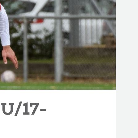
 U/17-