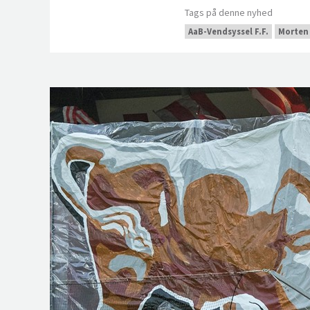
Tags på denne nyhed
AaB-Vendsyssel F.F.
Morten