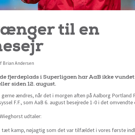
ænger til en
esejr
af Brian Andersen
 fjerdeplads i Superligaen har AaB ikke vundet 
ller siden 12. august.
gerne ændres, når det i morgen aften på Aalborg Portland 
ssel F.F., som AaB 6. august besejrede 1-0 i det omvendte o
Wieghorst udtaler:
og tæt kamp, nøjagtig som det var tilfældet i vores første i