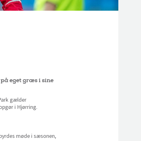
på eget græs i sine
Park gælder
pgør i Hjørring.
ndbyrdes møde i sæsonen,