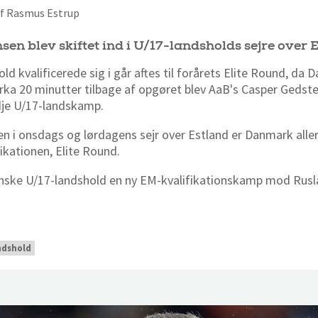
 af Rasmus Estrup
en blev skiftet ind i U/17-landsholds sejre over 
d kvalificerede sig i går aftes til forårets Elite Round, da
rka 20 minutter tilbage af opgøret blev AaB's Casper Gedste
redje U/17-landskamp.
en i onsdags og lørdagens sejr over Estland er Danmark aller
ikationen, Elite Round.
anske U/17-landshold en ny EM-kvalifikationskamp mod Ruslan
ndshold