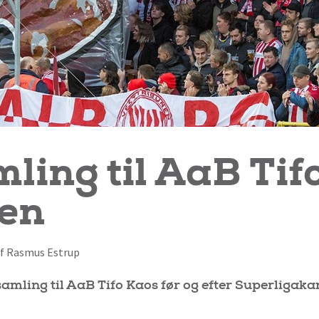
ling til AaB Tif
gen
 af Rasmus Estrup
samling til AaB Tifo Kaos før og efter Superliga