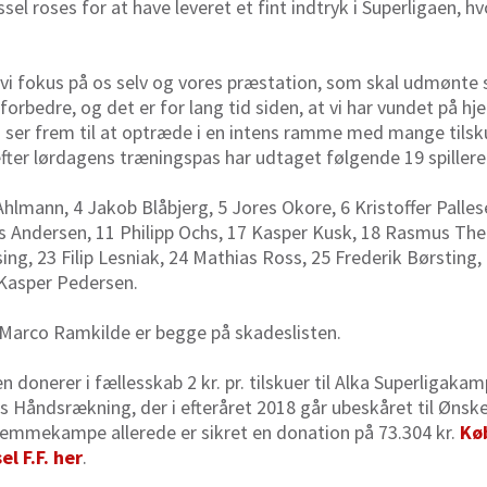
sel roses for at have leveret et fint indtryk i Superligaen, h
r vi fokus på os selv og vores præstation, som skal udmønte s
forbedre, og det er for lang tid siden, at vi har vundet på 
 ser frem til at optræde i en intens ramme med mange tilsk
fter lørdagens træningspas har udtaget følgende 19 spillere
hlmann, 4 Jakob Blåbjerg, 5 Jores Okore, 6 Kristoffer Palle
 Andersen, 11 Philipp Ochs, 17 Kasper Kusk, 18 Rasmus Thel
ing, 23 Filip Lesniak, 24 Mathias Ross, 25 Frederik Børsting, 
Kasper Pedersen.
Marco Ramkilde er begge på skadeslisten.
donerer i fællesskab 2 kr. pr. tilskuer til Alka Superligaka
ds Håndsrækning, der i efteråret 2018 går ubeskåret til Ønske
hjemmekampe allerede er sikret en donation på 73.304 kr.
Køb
l F.F. her
.