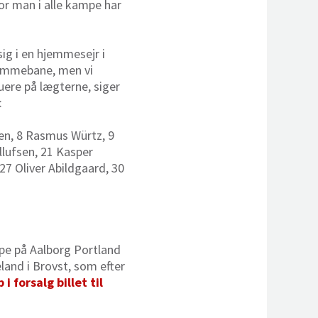
vor man i alle kampe har
ig i en hjemmesejr i
hjemmebane, men vi
uere på lægterne, siger
:
sen, 8 Rasmus Würtz, 9
lufsen, 21 Kasper
27 Oliver Abildgaard, 30
mpe på Aalborg Portland
land i Brovst, som efter
 i forsalg billet til