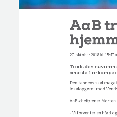
AaB tr
hjemm
27. oktober 2018 kl. 15:47 
Trods den nuværende
seneste fire kampe e
Den tendens skal meget 
lokalopgøret mod Vendsy
AaB-cheftræner Morten 
- Vi forventer en hård 