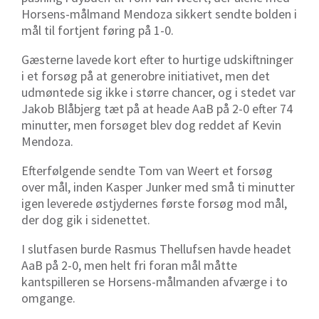
Horsens-målmand Mendoza sikkert sendte bolden i
mål til fortjent føring på 1-0.
Gæsterne lavede kort efter to hurtige udskiftninger
i et forsøg på at generobre initiativet, men det
udmøntede sig ikke i større chancer, og i stedet var
Jakob Blåbjerg tæt på at heade AaB på 2-0 efter 74
minutter, men forsøget blev dog reddet af Kevin
Mendoza.
Efterfølgende sendte Tom van Weert et forsøg
over mål, inden Kasper Junker med små ti minutter
igen leverede østjydernes første forsøg mod mål,
der dog gik i sidenettet.
I slutfasen burde Rasmus Thellufsen havde headet
AaB på 2-0, men helt fri foran mål måtte
kantspilleren se Horsens-målmanden afværge i to
omgange.