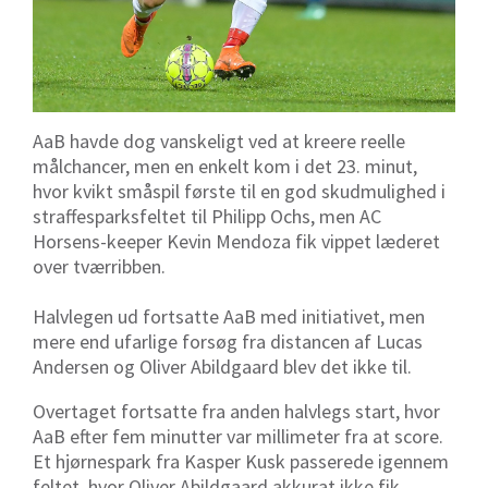
AaB havde dog vanskeligt ved at kreere reelle
målchancer, men en enkelt kom i det 23. minut,
hvor kvikt småspil første til en god skudmulighed i
straffesparksfeltet til Philipp Ochs, men AC
Horsens-keeper Kevin Mendoza fik vippet læderet
over tværribben.
Halvlegen ud fortsatte AaB med initiativet, men
mere end ufarlige forsøg fra distancen af Lucas
Andersen og Oliver Abildgaard blev det ikke til.
Overtaget fortsatte fra anden halvlegs start, hvor
AaB efter fem minutter var millimeter fra at score.
Et hjørnespark fra Kasper Kusk passerede igennem
feltet, hvor Oliver Abildgaard akkurat ikke fik