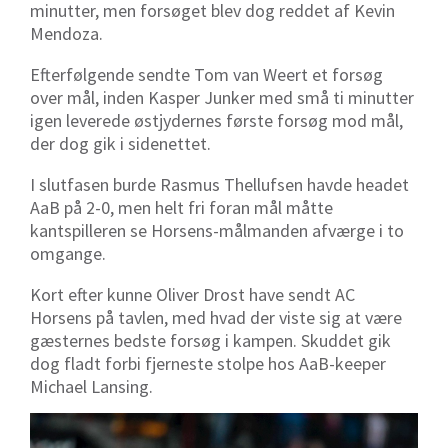
minutter, men forsøget blev dog reddet af Kevin
Mendoza.
Efterfølgende sendte Tom van Weert et forsøg
over mål, inden Kasper Junker med små ti minutter
igen leverede østjydernes første forsøg mod mål,
der dog gik i sidenettet.
I slutfasen burde Rasmus Thellufsen havde headet
AaB på 2-0, men helt fri foran mål måtte
kantspilleren se Horsens-målmanden afværge i to
omgange.
Kort efter kunne Oliver Drost have sendt AC
Horsens på tavlen, med hvad der viste sig at være
gæsternes bedste forsøg i kampen. Skuddet gik
dog fladt forbi fjerneste stolpe hos AaB-keeper
Michael Lansing.