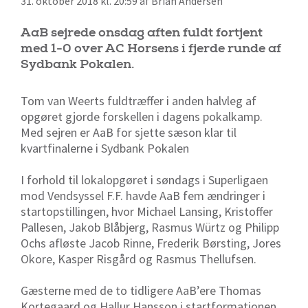
31. oktober 2018 kl. 20:59 af Brian Andersen
AaB sejrede onsdag aften fuldt fortjent
med 1-0 over AC Horsens i fjerde runde af
Sydbank Pokalen.
Tom van Weerts fuldtræffer i anden halvleg af
opgøret gjorde forskellen i dagens pokalkamp.
Med sejren er AaB for sjette sæson klar til
kvartfinalerne i Sydbank Pokalen
I forhold til lokalopgøret i søndags i Superligaen
mod Vendsyssel F.F. havde AaB fem ændringer i
startopstillingen, hvor Michael Lansing, Kristoffer
Pallesen, Jakob Blåbjerg, Rasmus Würtz og Philipp
Ochs afløste Jacob Rinne, Frederik Børsting, Jores
Okore, Kasper Risgård og Rasmus Thellufsen.
Gæsterne med de to tidligere AaB’ere Thomas
Kortegaard og Hallur Hansson i startformationen