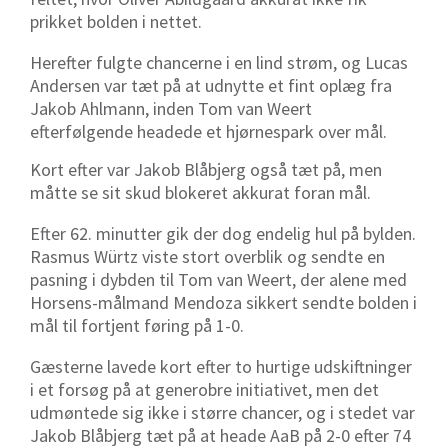
prikket bolden i nettet.
Herefter fulgte chancerne i en lind strøm, og Lucas
Andersen var tæt på at udnytte et fint oplæg fra
Jakob Ahlmann, inden Tom van Weert
efterfølgende headede et hjørnespark over mål.
Kort efter var Jakob Blåbjerg også tæt på, men
måtte se sit skud blokeret akkurat foran mål.
Efter 62. minutter gik der dog endelig hul på bylden.
Rasmus Würtz viste stort overblik og sendte en
pasning i dybden til Tom van Weert, der alene med
Horsens-målmand Mendoza sikkert sendte bolden i
mål til fortjent føring på 1-0.
Gæsterne lavede kort efter to hurtige udskiftninger
i et forsøg på at generobre initiativet, men det
udmøntede sig ikke i større chancer, og i stedet var
Jakob Blåbjerg tæt på at heade AaB på 2-0 efter 74