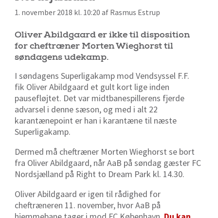
1. november 2018 kl. 10:20 af Rasmus Estrup
Oliver Abildgaard er ikke til disposition
for cheftræner Morten Wieghorst til
søndagens udekamp.
I søndagens Superligakamp mod Vendsyssel F.F.
fik Oliver Abildgaard et gult kort lige inden
pausefløjtet. Det var midtbanespillerens fjerde
advarsel i denne sæson, og med i alt 22
karantænepoint er han i karantæne til næste
Superligakamp.
Dermed må cheftræner Morten Wieghorst se bort
fra Oliver Abildgaard, når AaB på søndag gæster FC
Nordsjælland på Right to Dream Park kl. 14.30.
Oliver Abildgaard er igen til rådighed for
cheftræneren 11. november, hvor AaB på
hjemmebane tager i mod FC København.
Du kan