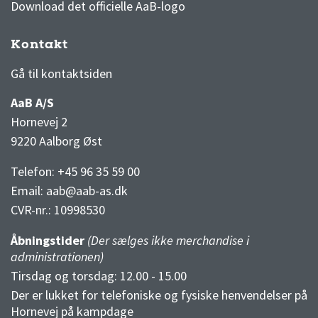
Download det officielle AaB-logo
Kontakt
3F Superliga stilling og kampe
1 division stilling og kampe
Gå til kontaktsiden
AaB A/S
Hornevej 2
9220 Aalborg Øst
Telefon: +45 96 35 59 00
Email:
aab@aab-as.dk
CVR-nr.:
10998530
Åbningstider
(Der sælges ikke merchandise i
administrationen)
Tirsdag og torsdag: 12.00 - 15.00
Der er lukket for telefoniske og fysiske henvendelser på
Hornevej på kampdage