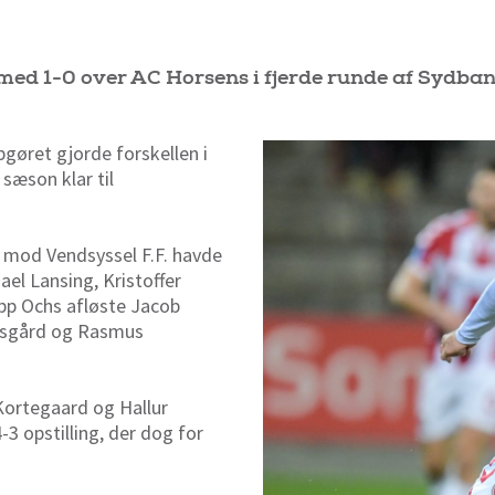
 med 1-0 over AC Horsens i fjerde runde af Sydba
gøret gjorde forskellen i
sæson klar til
en mod Vendsyssel F.F. havde
ael Lansing, Kristoffer
ipp Ochs afløste Jacob
Risgård og Rasmus
ortegaard og Hallur
3 opstilling, der dog for