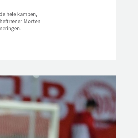
ede hele kampen,
cheftræner Morten
rneringen.