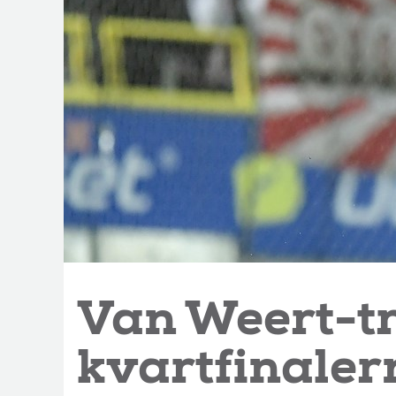
Van Weert-tr
kvartfinaler