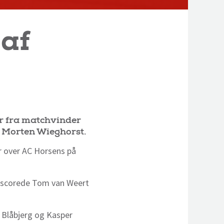
af
r fra matchvinder
 Morten Wieghorst.
jr over AC Horsens på
il scorede Tom van Weert
 Blåbjerg og Kasper