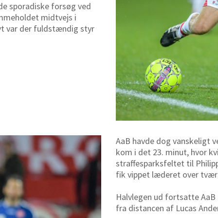
vde sporadiske forsøg ved
mmeholdet midtvejs i
t var der fuldstændig styr
AaB havde dog vanskeligt ve
kom i det 23. minut, hvor kv
straffesparksfeltet til Phi
fik vippet læderet over tvær
Halvlegen ud fortsatte AaB 
fra distancen af Lucas Ander