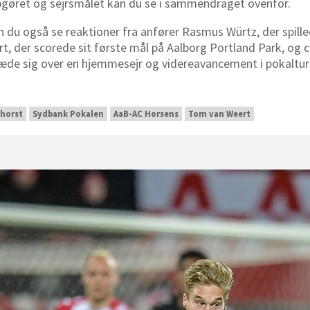
opgøret og sejrsmålet kan du se i sammendraget ovenfor.
du også se reaktioner fra anfører Rasmus Würtz, der spill
, der scorede sit første mål på Aalborg Portland Park, og 
læde sig over en hjemmesejr og videreavancement i pokaltu
horst
Sydbank Pokalen
AaB-AC Horsens
Tom van Weert