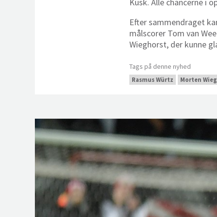
Kusk. Alle chancerne i 
Efter sammendraget kan 
målscorer Tom van Weert
Wieghorst, der kunne g
Tags på denne nyhed
Rasmus Würtz
Morten Wieg