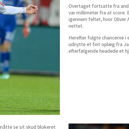
Overtaget fortsatte fra and
var millimeter fra at score.
igennem feltet, hvor Oliver 
nettet.
Herefter fulgte chancerne i 
udnytte et fint oplæg fra 
efterfølgende headede et hj
måtte se sit skud blokeret