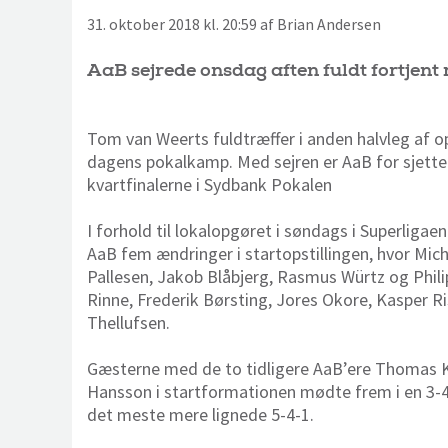
31. oktober 2018 kl. 20:59 af Brian Andersen
AaB sejrede onsdag aften fuldt fortjent
Tom van Weerts fuldtræffer i anden halvleg af op
dagens pokalkamp. Med sejren er AaB for sjette 
kvartfinalerne i Sydbank Pokalen
I forhold til lokalopgøret i søndags i Superliga
AaB fem ændringer i startopstillingen, hvor Mich
Pallesen, Jakob Blåbjerg, Rasmus Würtz og Phil
Rinne, Frederik Børsting, Jores Okore, Kasper 
Thellufsen.
Gæsterne med de to tidligere AaB’ere Thomas K
Hansson i startformationen mødte frem i en 3-4-
det meste mere lignede 5-4-1.