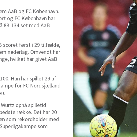
llem AaB og FC København.
jort og FC København har
på 88-134 set med AaB-
 scoret først i 29 tilfælde,
g fem nederlag. Omvendt har
e, hvilket har givet AaB
100. Han har spillet 29 af
 kampe for FC Nordsjælland
vn.
Würtz opnå spilletid i
 bedste række. Det har 20
nsen som rekordholder med
e Superligakampe som