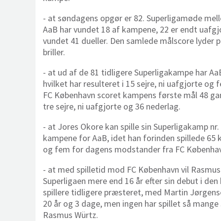
- at søndagens opgør er 82. Superligamøde me
AaB har vundet 18 af kampene, 22 er endt uafg
vundet 41 dueller. Den samlede målscore lyder 
briller.
- at ud af de 81 tidligere Superligakampe har AaB
hvilket har resulteret i 15 sejre, ni uafgjorte o
FC København scoret kampens første mål 48 gang
tre sejre, ni uafgjorte og 36 nederlag.
- at Jores Okore kan spille sin Superligakamp nr. 
kampene for AaB, idet han forinden spillede 65
og fem for dagens modstander fra FC Københa
- at med spilletid mod FC København vil Rasmus 
Superligaen mere end 16 år efter sin debut i den
spillere tidligere præsteret, med Martin Jørge
20 år og 3 dage, men ingen har spillet så mang
Rasmus Würtz.