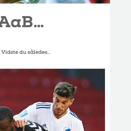
-AaB…
 Vidste du således…