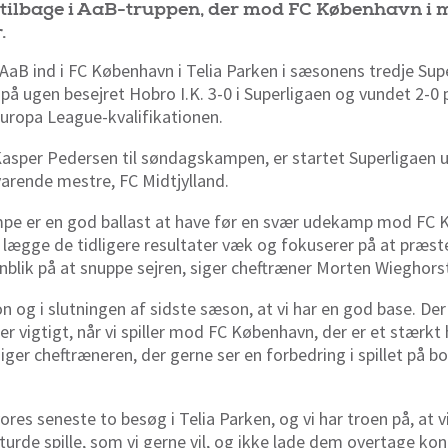
 tilbage i AaB-truppen, der mod FC København i 
.
 AaB ind i FC København i Telia Parken i sæsonens tredje Su
 på ugen besejret Hobro I.K. 3-0 i Superligaen og vundet 2-0
Europa League-kvalifikationen.
Kasper Pedersen til søndagskampen, er startet Superligaen 
arende mestre, FC Midtjylland.
ampe er en god ballast at have før en svær udekamp mod FC 
at lægge de tidligere resultater væk og fokuserer på at præs
blik på at snuppe sejren, siger cheftræner Morten Wieghors
son og i slutningen af sidste sæson, at vi har en god base. De
er vigtigt, når vi spiller mod FC København, der er et stær
siger cheftræneren, der gerne ser en forbedring i spillet på bol
 vores seneste to besøg i Telia Parken, og vi har troen på, at v
 turde spille, som vi gerne vil, og ikke lade dem overtage kont