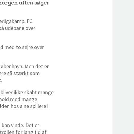
morgen aften søger
perligakamp. FC
 på udebane over
ud med to sejre over
København. Men det er
tere så stærkt som
t.
r bliver ikke skabt mange
kt hold med mange
den hos sine spillere i
i kan vinde. Det er
rollen for lang tid af