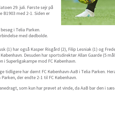
toen 29. juli. Første sejr på
de B1903 med 2-1. Siden er
 besøg i Telia Parken.
forbindelse med dødbolde.
sk (1) har også Kasper Risgård (2), Filip Lesniak (1) og Fred
C København. Desuden har sportsdirektør Allan Gaarde (5 må
len i Superligakampe mod FC København.
 tidligere har dømt FC København-AaB i Telia Parken. Heraf 
 Parken, der endte 2-1 til FC København.
ebanedragt, som kun har prøvet at vinde, da AaB bar den i 