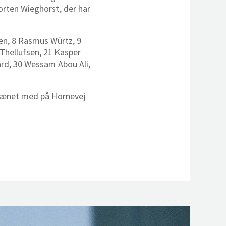
Morten Wieghorst, der har
sen, 8 Rasmus Würtz, 9
Thellufsen, 21 Kasper
aard, 30 Wessam Abou Ali,
trænet med på Hornevej