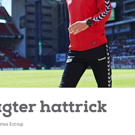
gter hattrick
asmus Estrup