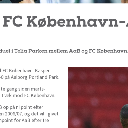
m FC København
uel i Telia Parken mellem AaB og FC København.
d FC København. Kasper
-0 på Aalborg Portland Park.
rste gang siden marts-
e i træk mod FC København.
 op på ni point efter
n 2006/07, og det vil i givet
oint for AaB efter tre