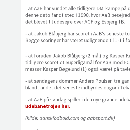
- at AaB har vundet alle tidligere DM-kampe på da
denne dato fandt sted i 1990, hvor AaB besejre
det blevet til udesejre over AGF og Esbjerg fB.
- at Jakob Blåbjerg har scoret i AaB’s seneste to
Begge scoringer har været udlignende til 1-1 i 
- at foruden Jakob Blåbjerg (2 mål) og Kasper Ku
tidligere scoret et Superligamål for AaB mod F
massør Kasper Bøgelund (1) også været på tav
- at søndagens dommer Anders Poulsen tre gange
blandt andet det seneste indbyrdes opgør i Telia
- at AaB på søndag spiller i den nye grønne ud
udebanetrøjen her.
(kilde: danskfodbold.com og aabsport.dk)