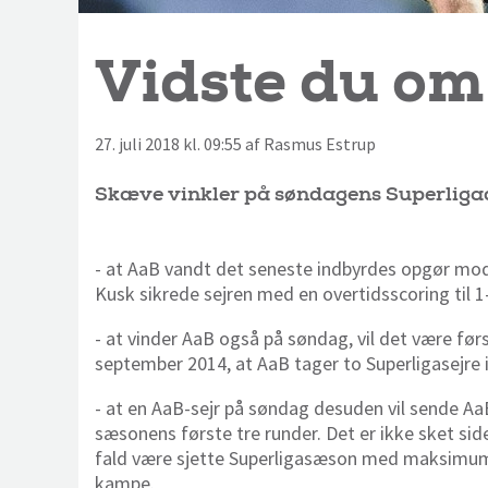
Vidste du o
27. juli 2018 kl. 09:55 af Rasmus Estrup
Skæve vinkler på søndagens Superligad
- at AaB vandt det seneste indbyrdes opgør mo
Kusk sikrede sejren med en overtidsscoring til 1
- at vinder AaB også på søndag, vil det være fø
september 2014, at AaB tager to Superligasejr
- at en AaB-sejr på søndag desuden vil sende AaB
sæsonens første tre runder. Det er ikke sket side
fald være sjette Superligasæson med maksimump
kampe.