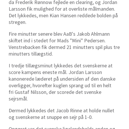
da Frederik Rønnow fejlede en clearing, og Jordan
Larsson fik mulighed for at overliste målmanden.
Det lykkedes, men Kian Hansen reddede bolden på
stregen.
Fire minutter senere blev AaB's Jakob Ahlmann
skiftet ind i stedet for Mads "Mini" Pedersen.
Venstrebacken fik dermed 21 minutters spil plus tre
minutters tillægstid.
I tredje tillægsminut lykkedes det svenskerne at
score kampens eneste mål. Jordan Larsson
kanonerede læderet på undersiden af den danske
overligger, hvorefter kuglen sprang ud til en helt
fri
Gustaf Nilsson, der scorede det svenske
sejrsmål.
Dermed lykkedes det Jacob Rinne at holde nullet
og svenskerne at snuppe en sejr på 1-0.
Opgøret var det svenske ligalandsholds anden og