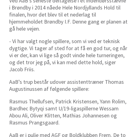
Ved AaB’s seneste deltagelse i et indendørsstævne
i Brøndby i 2014 nåede Hele Nordjyllands Hold til
finalen, hvor det blev til et nederlag til
hjemmeholdet Brøndby I.F. Denne gang er planen at
gå hele vejen.
- Vi har valgt nogle spillere, som vi ved er teknisk
dygtige. Vi tager af sted for at få en god tur, og når
vi er der, kan vi lige så godt vinde hele turneringen,
og det tror jeg på, vi kan med dette hold, siger
Jacob Friis.
AaB’s trup består udover assistenttræner Thomas
Augustinussen af følgende spillere:
Rasmus Thellufsen, Patrick Kristensen, Yann Rolim,
Bardhec Bytyqi samt U/19-ligaspillerne Wessam
Abou Ali, Oliver Klitten, Mathias Johannesen og
Rasmus Prangsgaard.
AaB er i pulje med AGF og Boldklubben Frem. De to