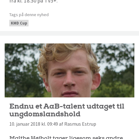
fra kl. 18.30 på TV3+.
Tags på denne nyhed
KMD Cup
Endnu et AaB-talent udtaget til
ungdomslandshold
10. januar 2018 kl. 09:49 af Rasmus Estrup
Malthe Højholt tager ligesom seks andre