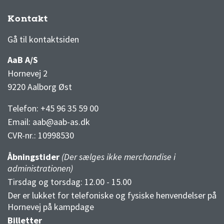
Kontakt
3F Superliga stilling og kampe
1 division stilling og kampe
Gå til kontaktsiden
AaB A/S
Hornevej 2
9220 Aalborg Øst
Telefon: +45 96 35 59 00
Email:
aab@aab-as.dk
CVR-nr.:
10998530
Åbningstider
(Der sælges ikke merchandise i
administrationen)
Tirsdag og torsdag: 12.00 - 15.00
Der er lukket for telefoniske og fysiske henvendelser på
Hornevej på kampdage
Billetter