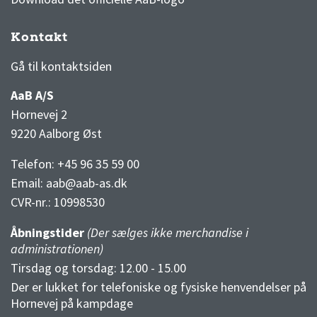
Kontakt
3F Superliga stilling og kampe
1 division stilling og kampe
Gå til kontaktsiden
AaB A/S
Hornevej 2
9220 Aalborg Øst
Telefon: +45 96 35 59 00
Email:
aab@aab-as.dk
CVR-nr.:
10998530
Åbningstider
(Der sælges ikke merchandise i
administrationen)
Tirsdag og torsdag: 12.00 - 15.00
Der er lukket for telefoniske og fysiske henvendelser på
Hornevej på kampdage