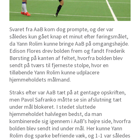
Svaret fra AaB kom dog prompte, og der var
således kun gået knap et minut efter føringsmålet,
da Yann Rolim kunne bringe AaB på omgangshøjde.
Edison Flores drev bolden frem og fandt Frederik
Børsting på kanten af feltet, hvorfra bolden blev
sendt på tværs til fjerneste stolpe, hvor en
tilløbende Yann Rolim kunne udplacere
hjemmeholdets målmand.
Straks efter var AaB tæt på at gentage opskriften,
men Pavol Safranko måtte se sin afslutning tæt
under mål blokeret. I stedet sluttede
hjemmeholdet halvlegen bedst, da man
kombinerede sig igennem i AaB’s højre side, hvorfra
bolden blev sendt ind under mål. Her kunne Yann
Rolim dog sparke befriende væk, og 1-1 var således