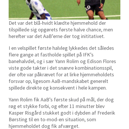
Det var det blå-hvidt klædte hjemmehold der
tilspillede sig opgørets første halve chance, men
herefter var det AaB’erne der tog inititativet.
I en velspillet første halvleg lykkedes det således
flere gange at fastholde spillet på IFK’s
banehalvdel, og i sær Yann Rolim og Edison Flores
viste gode takter i det snævre kombinationsspil,
der ofte var påkrævet for at lirke hjemmeholdets
forsvar op, ligesom AaB-mandskabet generelt
spillede direkte og konsekvent i hele kampen.
Yann Rolim fik AaB’s første skud på mål, der dog
røg et stykke forbi, og efter 11 minutter blev
Kasper Risgård stukket godt i dybden af Frederik
Børsting til en to-mod-en situation, som
hjemmeholdet dog fik afværget.