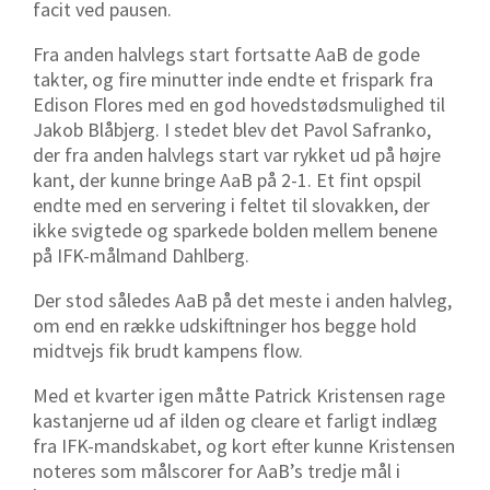
facit ved pausen.
Fra anden halvlegs start fortsatte AaB de gode
takter, og fire minutter inde endte et frispark fra
Edison Flores med en god hovedstødsmulighed til
Jakob Blåbjerg. I stedet blev det Pavol Safranko,
der fra anden halvlegs start var rykket ud på højre
kant, der kunne bringe AaB på 2-1. Et fint opspil
endte med en servering i feltet til slovakken, der
ikke svigtede og sparkede bolden mellem benene
på IFK-målmand Dahlberg.
Der stod således AaB på det meste i anden halvleg,
om end en række udskiftninger hos begge hold
midtvejs fik brudt kampens flow.
Med et kvarter igen måtte Patrick Kristensen rage
kastanjerne ud af ilden og cleare et farligt indlæg
fra IFK-mandskabet, og kort efter kunne Kristensen
noteres som målscorer for AaB’s tredje mål i