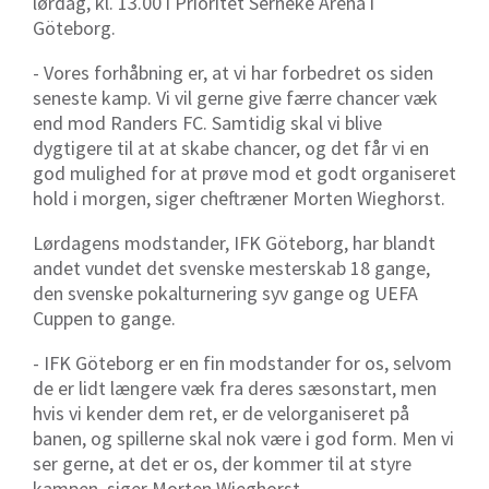
lørdag, kl. 13.00 i Prioritet Serneke Arena i
Göteborg.
- Vores forhåbning er, at vi har forbedret os siden
seneste kamp. Vi vil gerne give færre chancer væk
end mod Randers FC. Samtidig skal vi blive
dygtigere til at at skabe chancer, og det får vi en
god mulighed for at prøve mod et godt organiseret
hold i morgen, siger cheftræner Morten Wieghorst.
Lørdagens modstander, IFK Göteborg, har blandt
andet vundet det svenske mesterskab 18 gange,
den svenske pokalturnering syv gange og UEFA
Cuppen to gange.
- IFK Göteborg er en fin modstander for os, selvom
de er lidt længere væk fra deres sæsonstart, men
hvis vi kender dem ret, er de velorganiseret på
banen, og spillerne skal nok være i god form. Men vi
ser gerne, at det er os, der kommer til at styre
kampen, siger Morten Wieghorst.