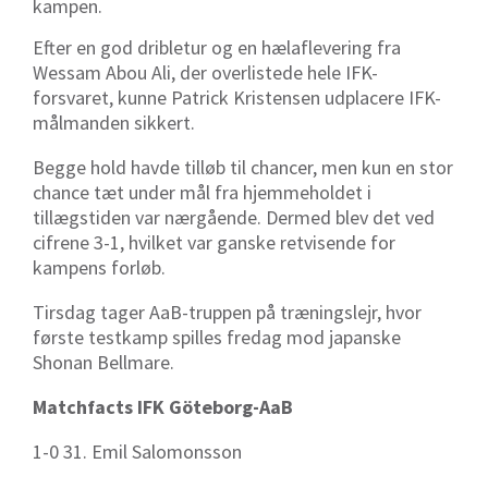
kampen.
Efter en god dribletur og en hælaflevering fra
Wessam Abou Ali, der overlistede hele IFK-
forsvaret, kunne Patrick Kristensen udplacere IFK-
målmanden sikkert.
Begge hold havde tilløb til chancer, men kun en stor
chance tæt under mål fra hjemmeholdet i
tillægstiden var nærgående. Dermed blev det ved
cifrene 3-1, hvilket var ganske retvisende for
kampens forløb.
Tirsdag tager AaB-truppen på træningslejr, hvor
første testkamp spilles fredag mod japanske
Shonan Bellmare.
Matchfacts IFK Göteborg-AaB
1-0 31. Emil Salomonsson