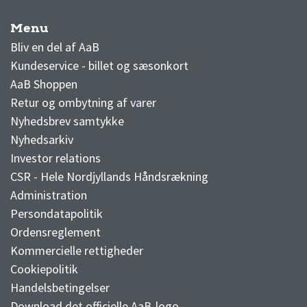
Menu
AaB nyheder
Bliv en del af AaB
Kundeservice - billet og sæsonkort
AaB Shoppen
Retur og ombytning af varer
Nyhedsbrev samtykke
Nyhedsarkiv
Investor relations
CSR - Hele Nordjyllands Håndsrækning
Administration
Persondatapolitik
Ordensreglement
Kommercielle rettigheder
Cookiepolitik
Handelsbetingelser
Download det officielle AaB-logo